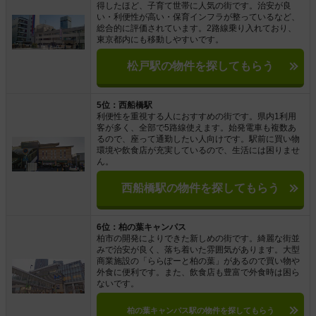
得したほど、子育て世帯に人気の街です。治安が良
い・利便性が高い・保育インフラが整っているなど、
総合的に評価されています。2路線乗り入れており、
東京都内にも移動しやすいです。
松戸駅の物件を探してもらう
5位：西船橋駅
利便性を重視する人におすすめの街です。県内1利用
客が多く、全部で5路線使えます。始発電車も複数あ
るので、座って通勤したい人向けです。駅前に買い物
環境や飲食店が充実しているので、生活には困りませ
ん。
西船橋駅の物件を探してもらう
6位：柏の葉キャンパス
柏市の開発によりできた新しめの街です。綺麗な街並
みで治安が良く、落ち着いた雰囲気があります。大型
商業施設の「ららぽーと柏の葉」があるので買い物や
外食に便利です。また、飲食店も豊富で外食時は困ら
ないです。
柏の葉キャンパス駅の物件を探してもらう