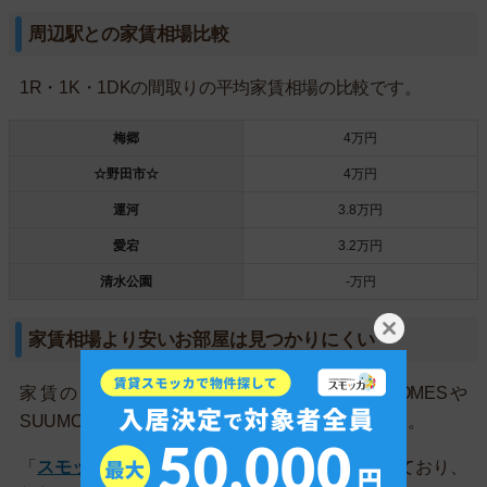
周辺駅との家賃相場比較
1R・1K・1DKの間取りの平均家賃相場の比較です。
梅郷
4万円
☆野田市☆
4万円
運河
3.8万円
愛宕
3.2万円
清水公園
‐万円
家賃相場より安いお部屋は見つかりにくい
家賃の安いお部屋を見つけるためには、HOMESや
SUUMOよりも最新のお部屋情報を把握すべきです。
「
スモッカ
」なら、550万件以上の物件を網羅しており、