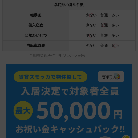
各犯罪の発生件数
粗暴犯
少ない
普通 多い
侵入窃盗
少ない
普通
多い
公然わいせつ
少ない
普通 多い
自転車盗難
少ない 普通
多い
千葉県警公表の2017年1月~4月のデータを参考