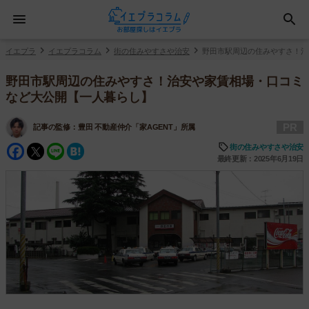
イエプラ
イエプラコラム
街の住みやすさや治安
野田市駅周辺の住みやすさ！治
野田市駅周辺の住みやすさ！治安や家賃相場・口コミ
など大公開【一人暮らし】
PR
記事の監修：
豊田 不動産仲介「家AGENT」所属
Facebook
Twitter
Line
Hatena
街の住みやすさや治安
最終更新：2025年6月19日