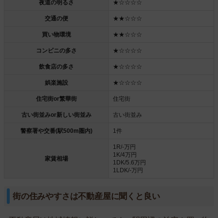
夜道の明るさ
★☆☆☆☆
交通の便
★★☆☆☆
買い物環境
★★☆☆☆
コンビニの多さ
★☆☆☆☆
飲食店の多さ
★☆☆☆☆
娯楽施設
★☆☆☆☆
住宅街or繁華街
住宅街
古い街並みor新しい街並み
古い街並み
警察署や交番(駅500m圏内)
1件
1R/‐万円
1K/4万円
家賃相場
1DK/5.6万円
1LDK/‐万円
街の住みやすさは不動産屋に聞くと良い