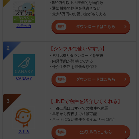
・550万件以上の圧倒的な物件数
・通知機能で物件を見逃さない
・最大5万円のお祝い金がもらえる
スモッカ
ダウンロードはこちら
【シンプルで使いやすい】
・累計500万ダウンロードを突破
・内見予約が簡単にできる
・仲介手数料を最低金額保証
CANARY
ダウンロードはこちら
【LINEで物件を紹介してくれる】
・一都三県ほぼすべての物件を網羅
・早朝から深夜まで相談可能
・ネットにない物件をタイムリーに紹介
スミカ
公式LINEはこちら