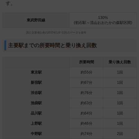
す。
130%
東武野田線
(初石駅～流山おおたかの森駅区間)
国土交通省公表の2015年1月~12月のデータを参考
主要駅までの所要時間と乗り換え回数
所要時間
乗り換え回数
東京駅
約55分
1回
新宿駅
約67分
1回
渋谷駅
約76分
1回
池袋駅
約63分
1回
品川駅
約64分
1回
上野駅
約46分
1回
中野駅
約74分
2回