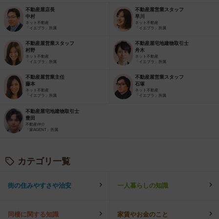
不動産屋店長
不動産屋営業スタッフ
中村
早川
ネット不動産
ネット不動産
「イエプラ」所属
「イエプラ」所属
不動産屋営業スタッフ
不動産屋宅地建物取引士
村野
舟木
ネット不動産
ネット不動産
「イエプラ」所属
「イエプラ」所属
不動産屋営業主任
不動産屋営業スタッフ
藤本
石塚
ネット不動産
ネット不動産
「イエプラ」所属
「イエプラ」所属
不動産屋宅地建物取引士
豊田
不動産仲介
「家AGENT」所属
カテゴリ一覧
街の住みやすさや治安
一人暮らしの知識
同棲に関する知識
家賃やお金のこと