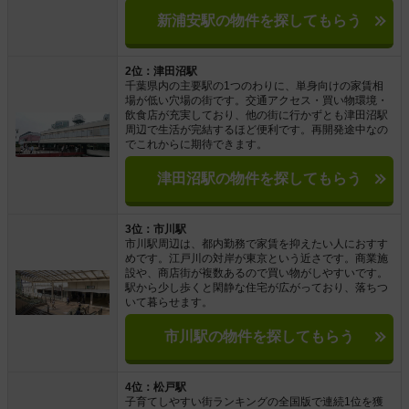
新浦安駅の物件を探してもらう
2位：津田沼駅
千葉県内の主要駅の1つのわりに、単身向けの家賃相
場が低い穴場の街です。交通アクセス・買い物環境・
飲食店が充実しており、他の街に行かずとも津田沼駅
周辺で生活が完結するほど便利です。再開発途中なの
でこれからに期待できます。
津田沼駅の物件を探してもらう
3位：市川駅
市川駅周辺は、都内勤務で家賃を抑えたい人におすす
めです。江戸川の対岸が東京という近さです。商業施
設や、商店街が複数あるので買い物がしやすいです。
駅から少し歩くと閑静な住宅が広がっており、落ちつ
いて暮らせます。
市川駅の物件を探してもらう
4位：松戸駅
子育てしやすい街ランキングの全国版で連続1位を獲