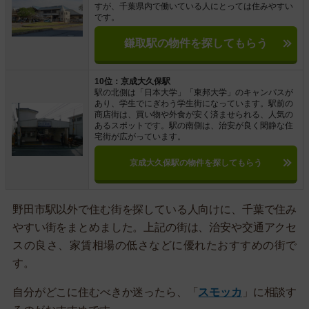
すが、千葉県内で働いている人にとっては住みやすい
です。
鎌取駅の物件を探してもらう
10位：京成大久保駅
駅の北側は「日本大学」「東邦大学」のキャンパスが
あり、学生でにぎわう学生街になっています。駅前の
商店街は、買い物や外食が安く済ませられる、人気の
あるスポットです。駅の南側は、治安が良く閑静な住
宅街が広がっています。
京成大久保駅の物件を探してもらう
野田市駅以外で住む街を探している人向けに、千葉で住み
やすい街をまとめました。上記の街は、治安や交通アクセ
スの良さ、家賃相場の低さなどに優れたおすすめの街で
す。
自分がどこに住むべきか迷ったら、「
スモッカ
」に相談す