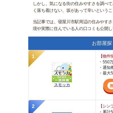
お部屋探しにお
【物件情報を毎
・550万件以
・通知機能で物
・最大5万円の
スモッカ
【シンプルで使
・累計500万
・内見予約が簡
・仲介手数料を
CANARY
【LINEで物件