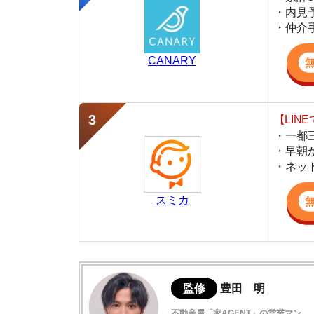
・一都三県ほぼ
・早朝から深夜
・ネットにない
スミカ
監修
豊田 明
不動産屋「家AGENT」の営業マン
宅地建物取引士
賃貸の仲介会社「家AGENT」の現役の営業マ
ての経験と専門知識を活かして、お部屋探しや
寝屋川市の住みやすさデータ
実際に寝屋川市に行ってみました
寝屋川市駅周辺は犯罪件数が少なく治安が