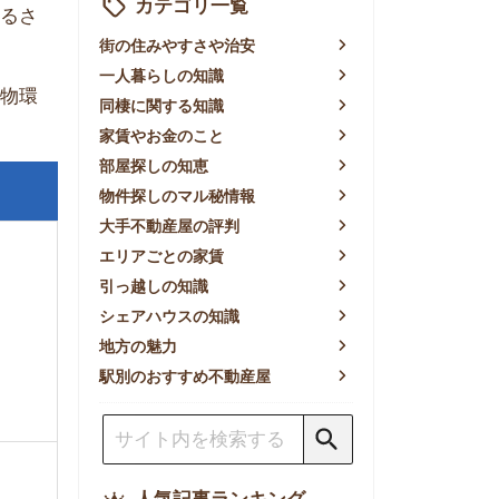
賃やお金のこと
屋探しの知恵
件探しのマル秘情報
手不動産屋の評判
リアごとの家賃
っ越しの知識
ェアハウスの知識
方の魅力
別のおすすめ不動産屋
人気記事ランキング
一人暮らしの生活費は平均い
くら？支出内訳や費用シミュ
レーションを公開
東京都内の住みやすい街ラン
キングTOP10！一人暮らし
におすすめの駅も公開
【2026年最新】
【2026年】賃貸サイトおす
すめランキング！全50社の