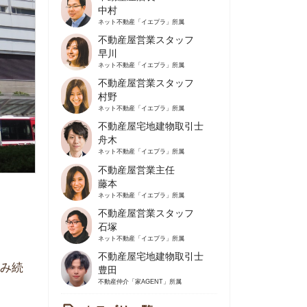
不動産屋営業スタッフ
早川
ネット不動産
「イエプラ」所属
不動産屋営業スタッフ
村野
ネット不動産
「イエプラ」所属
不動産屋宅地建物取引士
舟木
ネット不動産
「イエプラ」所属
不動産屋営業主任
藤本
ネット不動産
「イエプラ」所属
不動産屋営業スタッフ
石塚
ネット不動産
「イエプラ」所属
不動産屋宅地建物取引士
豊田
不動産仲介
「家AGENT」所属
カテゴリ一覧
の住みやすさや治安
人暮らしの知識
棲に関する知識