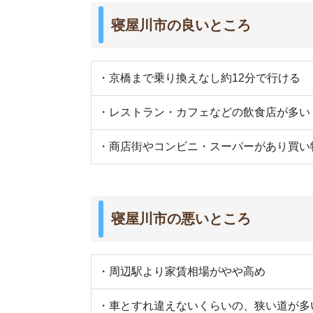
・車とすれ違えないくらいの、狭い道が多い
・街灯が少なく、夜道が暗い
・交通量が多く、騒音や排気が気になる
街の住みやすさは不動産屋に聞くと良
不動産屋は地域情報に詳しいです。駅周辺の治安
産屋に相談しましょう。
当サイト運営の「
イエプラ
」は、LINEで最適なお
い
未公開物件も取り扱っている
ので、お部屋探し
さらに、
仲介手数料が基本無料
です。初期費用を
検索で見つか