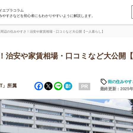
ラム
どを初心者にもわかりやすいように解説します。
やすさ！治安や家賃相場・口コミなど大公開【一人暮らし】
安や家賃相場・口コミなど大公開【一人
「
お
街の住みやすさや治安
Facebook
Twitter
Line
Hatena
不
PR
部
最終更新：2025年6月19日
紹
メ
「
門