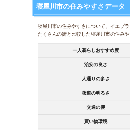
夜道の明るさ
交通の便
買い物環境
コンビニの多さ
飲食店の多さ
娯楽施設
住宅街or繁華街
古い街並みor新しい街並み
警察署や交番(駅500m圏内)
家賃相場