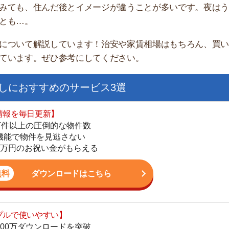
家
部
すすめのサービス3選
物
大
日更新】
エ
上の圧倒的な物件数
引
件を見逃さない
シ
お祝い金がもらえる
地
駅
ダウンロードはこちら
いやすい】
ダウンロードを突破
単にできる
1
最低金額保証
ダウンロードはこちら
2
3
を紹介してくれる】