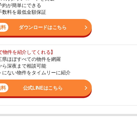
すべての物件を網羅
まで相談可能
4
物件をタイムリーに紹介
5
公式LINEはこちら
6
7
8
ン。宅地建物取引士の資格を取得している。営業マンとし
9
入居審査についての不安や疑問を解決しています。
10
良い