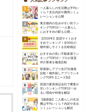
物件探しサイトを比較検証
おすすめの良い不動産屋ラン
キングTOP10！プロが賃貸
仲介業者を徹底比較
部屋探しアプリ全27社徹底
比較！物件探しアプリランキ
ングTOP5【ニーズ別】
賃貸の家賃保証会社で審査が
甘いランキングTOP10！ゆ
るい理由や特徴を解説
【最新版】二人暮らしの生活
費は平均いくら？内訳や支出
シミュレーションも解説
東京のおすすめ不動産会社ラ
ンキングTOP10を大公開！
カップルの同棲におすすめの
間取りは？実例をもとに最適
なお部屋を解説！
シングルマザーの生活費は平
均いくら？母子家庭の収入や
支援制度についても解説