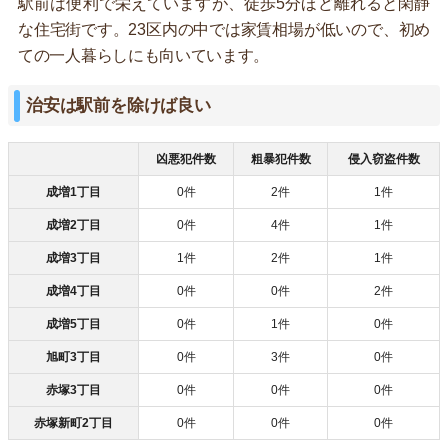
駅前は便利で栄えていますが、徒歩5分ほど離れると閑静
な住宅街です。23区内の中では家賃相場が低いので、初め
ての一人暮らしにも向いています。
治安は駅前を除けば良い
凶悪犯件数
粗暴犯件数
侵入窃盗件数
成増1丁目
0件
2件
1件
成増2丁目
0件
4件
1件
成増3丁目
1件
2件
1件
成増4丁目
0件
0件
2件
成増5丁目
0件
1件
0件
旭町3丁目
0件
3件
0件
赤塚3丁目
0件
0件
0件
赤塚新町2丁目
0件
0件
0件