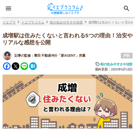
イエプラ
イエプラコラム
街の住みやすさや治安
成増駅は住みたくないと言われ
成増駅は住みたくないと言われる5つの理由！治安や
リアルな感想を公開
PR
記事の監修：
豊田 不動産仲介「家AGENT」所属
Facebook
Twitter
Line
Hatena
街の住みやすさや治安
最終更新：2025年6月18日