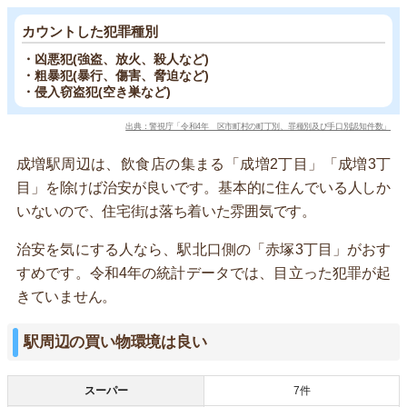
カウントした犯罪種別
・凶悪犯(強盗、放火、殺人など)
・粗暴犯(暴行、傷害、脅迫など)
・侵入窃盗犯(空き巣など)
出典：警視庁「令和4年 区市町村の町丁別、罪種別及び手口別認知件数」
成増駅周辺は、飲食店の集まる「成増2丁目」「成増3丁
目」を除けば治安が良いです。基本的に住んでいる人しか
いないので、住宅街は落ち着いた雰囲気です。
治安を気にする人なら、駅北口側の「赤塚3丁目」がおす
すめです。令和4年の統計データでは、目立った犯罪が起
きていません。
駅周辺の買い物環境は良い
スーパー
7件