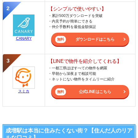
【シンプルで使いやすい】
・累計500万ダウンロードを突破
・内見予約が簡単にできる
・仲介手数料を最低金額保証
CANARY
ダウンロードはこちら
【LINEで物件を紹介してくれる】
・一都三県ほぼすべての物件を網羅
・早朝から深夜まで相談可能
・ネットにない物件をタイムリーに紹介
スミカ
公式LINEはこちら
成増駅は本当に住みたくない街？【住んだ人のリア
ルな口コミ】