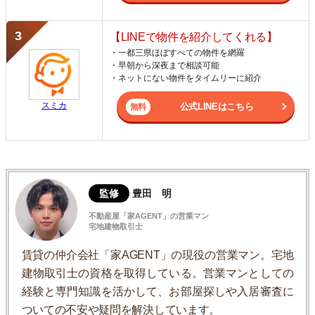
【LINEで物件を紹介してくれる】
・一都三県ほぼすべての物件を網羅
・早朝から深夜まで相談可能
・ネットにない物件をタイムリーに紹介
スミカ
公式LINEはこちら
監修
豊田 明
不動産屋「家AGENT」の営業マン
宅地建物取引士
賃貸の仲介会社「家AGENT」の現役の営業マン。宅地
建物取引士の資格を取得している。営業マンとしての
経験と専門知識を活かして、お部屋探しや入居審査に
ついての不安や疑問を解決しています。