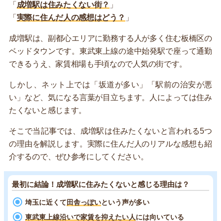
「
成増駅は住みたくない街？
」
「
実際に住んだ人の感想はどう？
」
成増駅は、副都心エリアに勤務する人が多く住む板橋区の
ベッドタウンです。東武東上線の途中始発駅で座って通勤
できるうえ、家賃相場も手頃なので人気の街です。
しかし、ネット上では「坂道が多い」「駅前の治安が悪
い」など、気になる言葉が目立ちます。人によっては住み
たくないと感じます。
そこで当記事では、成増駅は住みたくないと言われる5つ
の理由を解説します。実際に住んだ人のリアルな感想も紹
介するので、ぜひ参考にしてください。
最初に結論！成増駅に住みたくないと感じる理由は？
埼玉に近くて
田舎っぽい
という声が多い
東武東上線沿いで家賃を抑えたい人
には向いている