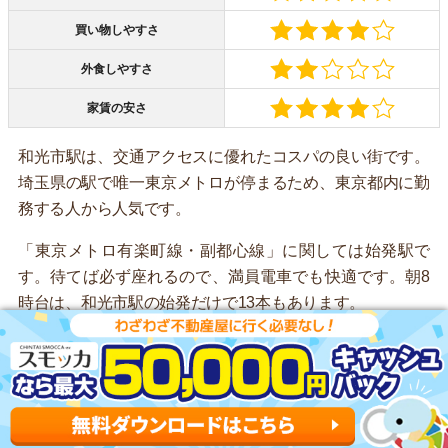
買い物しやすさ
外食しやすさ
家賃の安さ
和光市駅は、交通アクセスに優れたコスパの良い街です。
埼玉県の駅で唯一東京メトロが停まるため、東京都内に勤
務する人から人気です。
「東京メトロ有楽町線・副都心線」に関しては始発駅で
す。待てば必ず座れるので、満員電車でも快適です。朝8
時台は、和光市駅の始発だけで13本もあります。
周辺には「イトーヨーカドー」「いなげや」などスーパー
が複数あるため買い物しやすいです。駅ビルには、約25店
舗が入る「エキアプレミエ和光」という商業施設がありま
す。