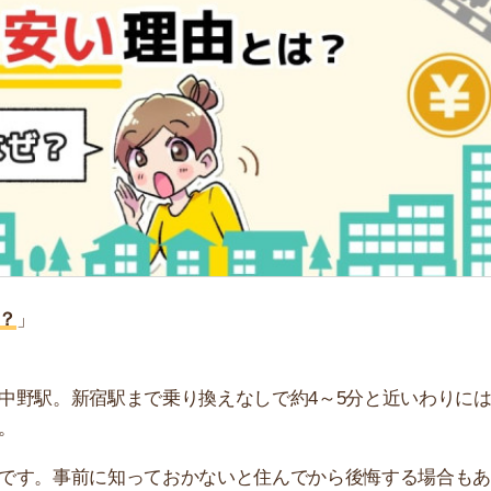
「
お
不
部
紹
メ
「
門
新宿駅まで乗り換えなしで約4～5分と近いわりには、
事前に知っておかないと住んでから後悔する場合もありま
解説します。家賃相場比較や、実際に中野で募集が出てい
さい。