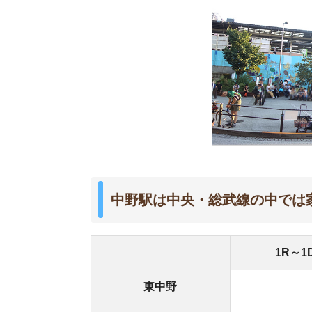
1R～1DK
東中野
約8.7
中野
約9.6
大久保
約9.9
代々木
約11.6
新宿
約11.7
中野駅周辺の家賃相場は、23区内に位置している
比べると約1万円安く抑えられます。
新宿駅まで乗り換えなしで行けるので、周辺に通