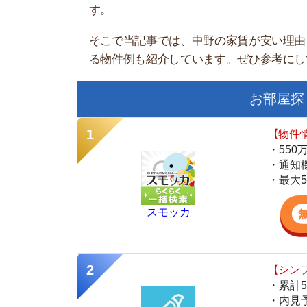
お部屋探しにお
【物件情報を毎
・550万件以
・通知機能で物
・最大5万円の
スモッカ
【シンプルで使
・累計500万
・内見予約が簡
・仲介手数料を
CANARY
【LINEで物件
・一都三県ほぼ