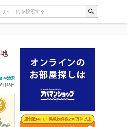
数No.1！掲載物件数230万件以上
パマンショップ公式サイト