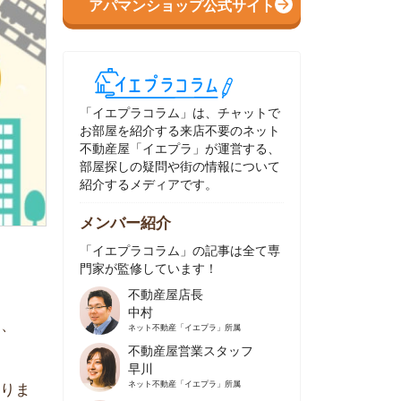
イエプラコラム」は、チャットで
部屋を紹介する来店不要のネット
動産屋「イエプラ」が運営する、
屋探しの疑問や街の情報について
介するメディアです。
ンバー紹介
イエプラコラム」の記事は全て専
家が監修しています！
不動産屋店長
中村
ネット不動産
「イエプラ」所属
不動産屋営業スタッフ
早川
ネット不動産
「イエプラ」所属
不動産屋営業スタッフ
村野
ネット不動産
「イエプラ」所属
不動産屋宅地建物取引士
舟木
ネット不動産
「イエプラ」所属