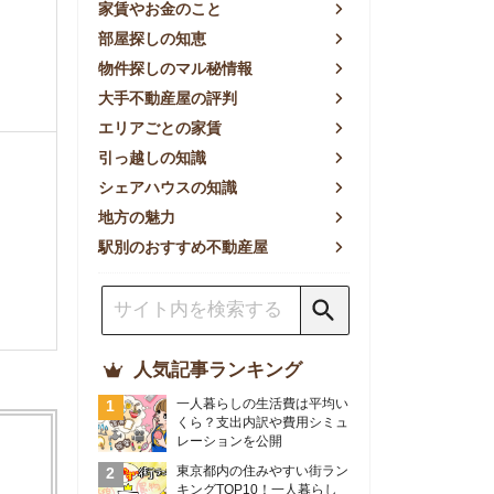
方の魅力
別のおすすめ不動産屋
人気記事ランキング
一人暮らしの生活費は平均い
くら？支出内訳や費用シミュ
レーションを公開
東京都内の住みやすい街ラン
キングTOP10！一人暮らし
におすすめの駅も公開
【2026年最新】
【2026年】賃貸サイトおす
すめランキング！全50社の
物件探しサイトを比較検証
おすすめの良い不動産屋ラン
キングTOP10！プロが賃貸
仲介業者を徹底比較
部屋探しアプリ全27社徹底
比較！物件探しアプリランキ
ングTOP5【ニーズ別】
賃貸の家賃保証会社で審査が