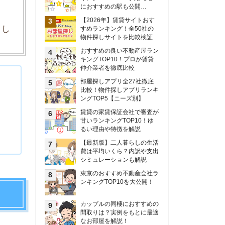
甘いランキングTOP10！ゆ
るい理由や特徴を解説
【最新版】二人暮らしの生活
費は平均いくら？内訳や支出
シミュレーションも解説
東京のおすすめ不動産会社ラ
ンキングTOP10を大公開！
カップルの同棲におすすめの
間取りは？実例をもとに最適
なお部屋を解説！
シングルマザーの生活費は平
均いくら？母子家庭の収入や
支援制度についても解説