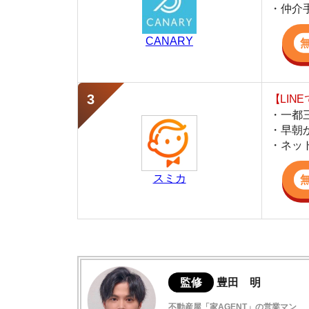
・早朝から深夜
・ネットにない
スミカ
監修
豊田 明
不動産屋「家AGENT」の営業マン
宅地建物取引士
賃貸の仲介会社「家AGENT」の現役の営業マ
ての経験と専門知識を活かして、お部屋探しや
中野駅周辺の家賃相場はどう？
中野の家賃が安い理由とは？
さらに家賃を安くしたいなら条件を妥協す