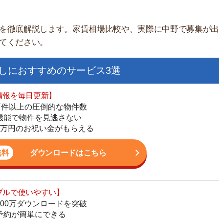
すすめのサービス3選
日更新】
上の圧倒的な物件数
件を見逃さない
お祝い金がもらえる
ダウンロードはこちら
街
いやすい】
一
ダウンロードを突破
同
単にできる
家
最低金額保証
部
ダウンロードはこちら
物
大
エ
を紹介してくれる】
引
すべての物件を網羅
シ