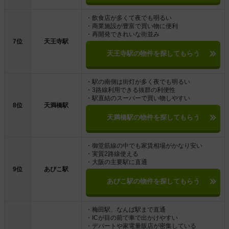
・飲食店が多くて夜でも明るい
・商業施設が豊富で買い物に便利
・再開発できれいな街並み
7位
天王寺駅
天王寺駅の物件を探してもらう
・駅の南側は街灯が多く夜でも明るい
・3路線利用できる抜群の利便性
・駅直結のスーパーで買い物しやすい
8位
天満橋駅
天満橋駅の物件を探してもらう
・御堂筋線の中でも家賃相場がかなり安い
・実質2路線使える
・大阪の主要駅に直通
9位
あびこ駅
あびこ駅の物件を探してもらう
・梅田駅、なんば駅まで直通
・ICが目の前で車で出かけやすい
・デパートや家電量販店が密集している