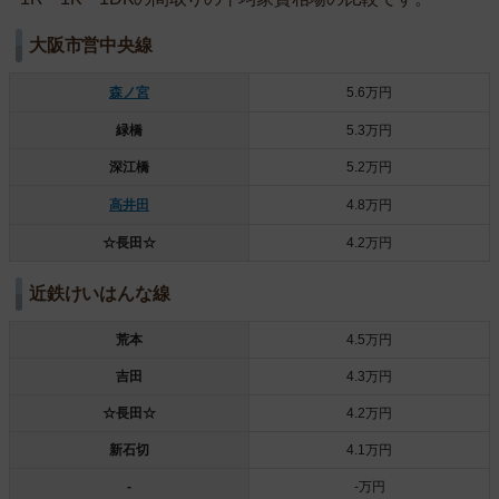
大阪市営中央線
森ノ宮
5.6万円
緑橋
5.3万円
深江橋
5.2万円
高井田
4.8万円
☆長田☆
4.2万円
近鉄けいはんな線
荒本
4.5万円
吉田
4.3万円
☆長田☆
4.2万円
新石切
4.1万円
‐
‐万円