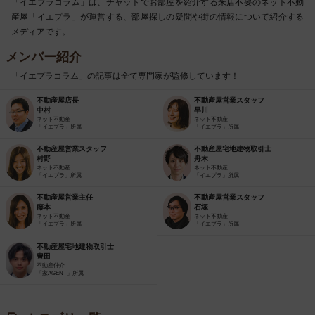
「イエプラコラム」は、チャットでお部屋を紹介する来店不要のネット不動
産屋「イエプラ」が運営する、部屋探しの疑問や街の情報について紹介する
メディアです。
メンバー紹介
「イエプラコラム」の記事は全て専門家が監修しています！
不動産屋店長
不動産屋営業スタッフ
中村
早川
ネット不動産
ネット不動産
「イエプラ」所属
「イエプラ」所属
不動産屋営業スタッフ
不動産屋宅地建物取引士
村野
舟木
ネット不動産
ネット不動産
「イエプラ」所属
「イエプラ」所属
不動産屋営業主任
不動産屋営業スタッフ
藤本
石塚
ネット不動産
ネット不動産
「イエプラ」所属
「イエプラ」所属
不動産屋宅地建物取引士
豊田
不動産仲介
「家AGENT」所属