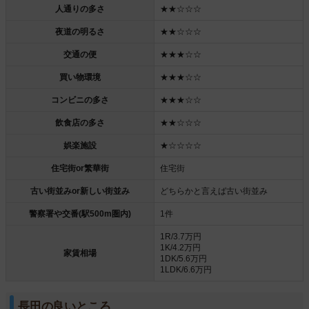
人通りの多さ
★★☆☆☆
夜道の明るさ
★★☆☆☆
交通の便
★★★☆☆
買い物環境
★★★☆☆
コンビニの多さ
★★★☆☆
飲食店の多さ
★★☆☆☆
娯楽施設
★☆☆☆☆
住宅街or繁華街
住宅街
古い街並みor新しい街並み
どちらかと言えば古い街並み
警察署や交番(駅500m圏内)
1件
1R/3.7万円
1K/4.2万円
家賃相場
1DK/5.6万円
1LDK/6.6万円
長田の良いところ