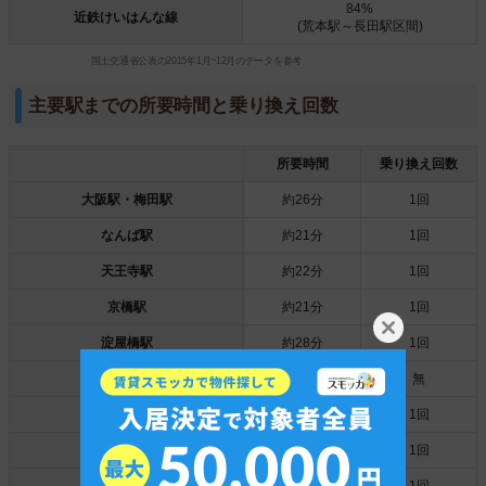
84%
近鉄けいはんな線
(荒本駅～長田駅区間)
国土交通省公表の2015年1月~12月のデータを参考
主要駅までの所要時間と乗り換え回数
所要時間
乗り換え回数
大阪駅・梅田駅
約26分
1回
なんば駅
約21分
1回
天王寺駅
約22分
1回
京橋駅
約21分
1回
淀屋橋駅
約28分
1回
本町駅
約13分
無
鶴橋駅
約17分
1回
大阪阿部野橋駅
約32分
1回