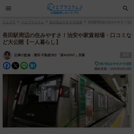
イエプラ
イエプラコラム
街の住みやすさや治安
長田駅周辺の住みやすさ！治安
長田駅周辺の住みやすさ！治安や家賃相場・口コミな
ど大公開【一人暮らし】
PR
記事の監修：
豊田 不動産仲介「家AGENT」所属
Facebook
Twitter
Line
Hatena
街の住みやすさや治安
最終更新：2025年6月19日