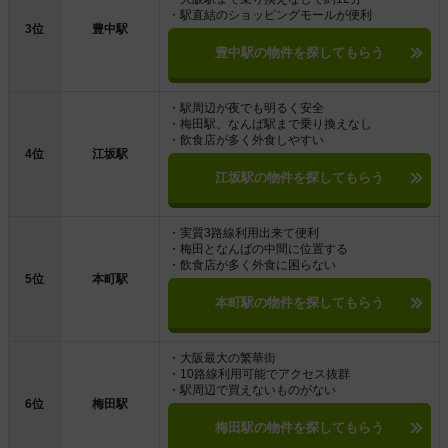
・駅直結のショッピングモールが便利
3位
豊中駅
豊中駅の物件を探してもらう
・駅周辺が夜でも明るく安全
・梅田駅、なんば駅まで乗り換えなし
・飲食店が多く外食しやすい
4位
江坂駅
江坂駅の物件を探してもらう
・実質3路線利用出来て便利
・梅田となんばの中間に位置する
・飲食店が多く外食に困らない
5位
本町駅
本町駅の物件を探してもらう
・大阪最大の繁華街
・10路線利用可能でアクセス抜群
・駅周辺で買えないものがない
6位
梅田駅
梅田駅の物件を探してもらう