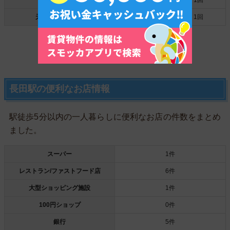
心斎橋駅
約21分
1回
天神橋筋六丁目駅
約25分
1回
主要駅からの終電の時間はこちら
長田駅の便利なお店情報
駅徒歩5分以内の一人暮らしに便利なお店の件数をまとめ
ました。
スーパー
1件
レストラン/ファストフード店
6件
大型ショッピング施設
1件
100円ショップ
0件
銀行
5件