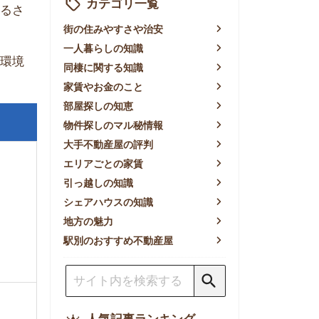
賃やお金のこと
屋探しの知恵
件探しのマル秘情報
手不動産屋の評判
リアごとの家賃
っ越しの知識
ェアハウスの知識
方の魅力
別のおすすめ不動産屋
人気記事ランキング
一人暮らしの生活費は平均い
くら？支出内訳や費用シミュ
レーションを公開
東京都内の住みやすい街ラン
キングTOP10！一人暮らし
におすすめの駅も公開
【2026年最新】
【2026年】賃貸サイトおす
すめランキング！全50社の