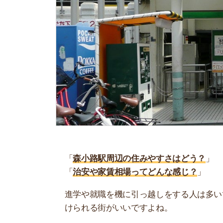
「
森小路駅周辺の住みやすさはどう？
」
「
治安や家賃相場ってどんな感じ？
」
進学や就職を機に引っ越しをする人は多いです。
けられる街がいいですよね。
しかし、気になる街の住みやすさを調べてみても
く落ち着けない、坂があって辛いということも…
当記事では、森小路駅周辺の住みやすさについて
や実際に住んでいる人の口コミも公開しています