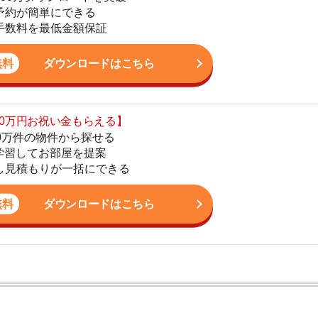
の物件から探せる
てお部屋を提案
4
りが一括にできる
5
ダウンロードはこちら
6
7
8
9
ン。宅地建物取引士の資格を取得している。営業マンとし
入居審査についての不安や疑問を解決しています。
10