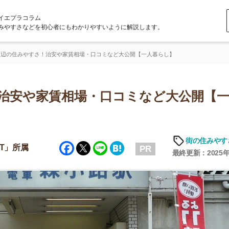
ラム
どを初心者にもわかりやすいように解説します。
すさ！治安や家賃相場・口コミなど大公開【一人暮らし】
や家賃相場・口コミなど大公開【一人暮
「
お
街の住みやすさや治安
Facebook
Twitter
Line
Hatena
不
PR
部
最終更新：2025年6月19日
紹
メ
「
門