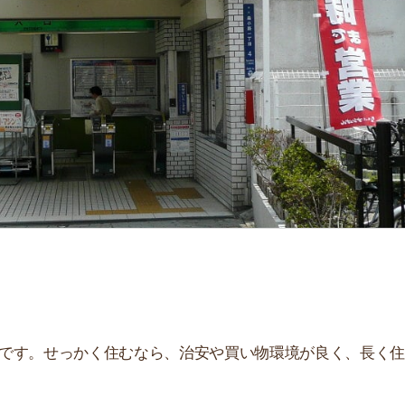
せっかく住むなら、治安や買い物環境が良く、長く住み続
、住んだ後とイメージが違うことが多いです。夜はうるさ
。
街
一
解説しています！治安や家賃相場はもちろん、買い物環境
同
。ぜひ参考にしてください。