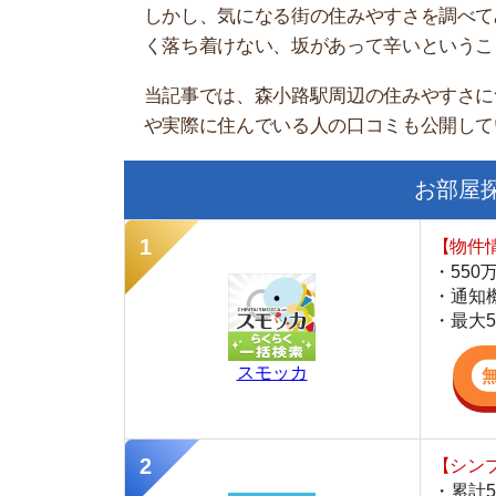
お部屋探しに
【物件情報を毎
・550万件以
・通知機能で物
・最大5万円の
スモッカ
【シンプルで使
・累計500万
・内見予約が簡
・仲介手数料を
CANARY
【最大10万円