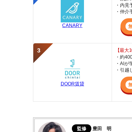
・約400万件
・AIが学習し
・引越し見積も
DOOR賃貸
監修
豊田 明
不動産屋「家AGENT」の営業マン
宅地建物取引士
賃貸の仲介会社「家AGENT」の現役の営業マ
ての経験と専門知識を活かして、お部屋探しや
森小路の住みやすさデータ
森小路周辺は犯罪件数が少なく治安が良い