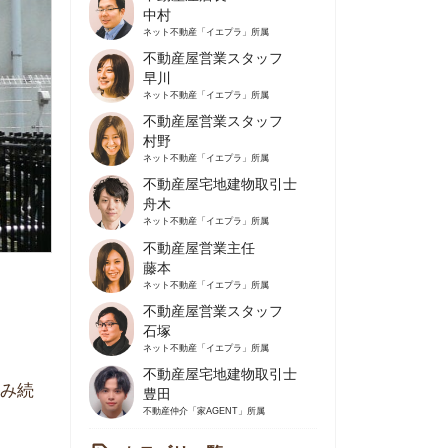
不動産屋営業スタッフ
早川
ネット不動産
「イエプラ」所属
不動産屋営業スタッフ
村野
ネット不動産
「イエプラ」所属
不動産屋宅地建物取引士
舟木
ネット不動産
「イエプラ」所属
不動産屋営業主任
藤本
ネット不動産
「イエプラ」所属
不動産屋営業スタッフ
石塚
ネット不動産
「イエプラ」所属
不動産屋宅地建物取引士
豊田
不動産仲介
「家AGENT」所属
カテゴリ一覧
の住みやすさや治安
人暮らしの知識
棲に関する知識