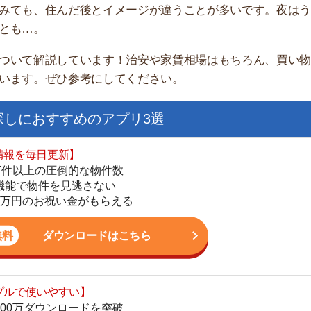
家
部
おすすめのアプリ3選
物
大
日更新】
エ
上の圧倒的な物件数
引
件を見逃さない
シ
お祝い金がもらえる
地
駅
ダウンロードはこちら
いやすい】
ダウンロードを突破
単にできる
1
最低金額保証
ダウンロードはこちら
2
3
お祝い金もらえる】