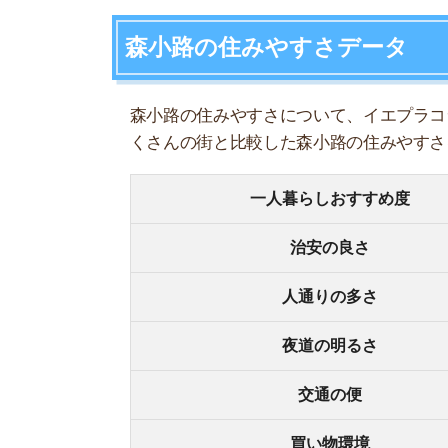
人通りの多さ
夜道の明るさ
交通の便
買い物環境
コンビニの多さ
飲食店の多さ
娯楽施設
住宅街or繁華街
古い街並みor新しい街並み
警察署や交番(駅500m圏内)