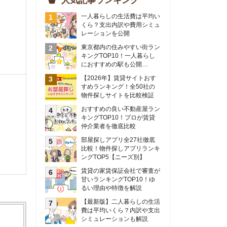
物件探しサイトを比較検証
おすすめの良い不動産屋ラン
キングTOP10！プロが賃貸
仲介業者を徹底比較
部屋探しアプリ全27社徹底
比較！物件探しアプリランキ
ングTOP5【ニーズ別】
賃貸の家賃保証会社で審査が
甘いランキングTOP10！ゆ
るい理由や特徴を解説
【最新版】二人暮らしの生活
費は平均いくら？内訳や支出
シミュレーションも解説
東京のおすすめ不動産会社ラ
ンキングTOP10を大公開！
カップルの同棲におすすめの
間取りは？実例をもとに最適
なお部屋を解説！
シングルマザーの生活費は平
均いくら？母子家庭の収入や
支援制度についても解説