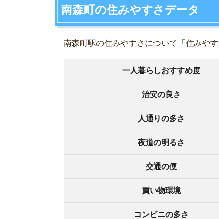
夜道の明るさ
交通の便
買い物環境
コンビニの多さ
飲食店の多さ
娯楽施設
住宅街or繁華街
古い街並みor新しい街並み
警察署や交番(駅500m圏内)
家賃相場