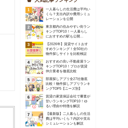
物件探しサイトを比較検証
おすすめの良い不動産屋ラン
キングTOP10！プロが賃貸
仲介業者を徹底比較
部屋探しアプリ全27社徹底
比較！物件探しアプリランキ
ングTOP5【ニーズ別】
賃貸の家賃保証会社で審査が
甘いランキングTOP10！ゆ
るい理由や特徴を解説
【最新版】二人暮らしの生活
費は平均いくら？内訳や支出
シミュレーションも解説
東京のおすすめ不動産会社ラ
ンキングTOP10を大公開！
カップルの同棲におすすめの
間取りは？実例をもとに最適
なお部屋を解説！
シングルマザーの生活費は平
均いくら？母子家庭の収入や
支援制度についても解説