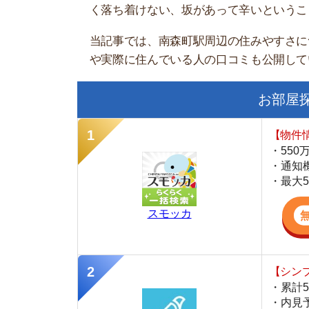
お部屋探しに
【物件情報を毎
・550万件以
・通知機能で物
・最大5万円の
スモッカ
【シンプルで使
・累計500万
・内見予約が簡
・仲介手数料を
CANARY
【最大10万円
・約400万件