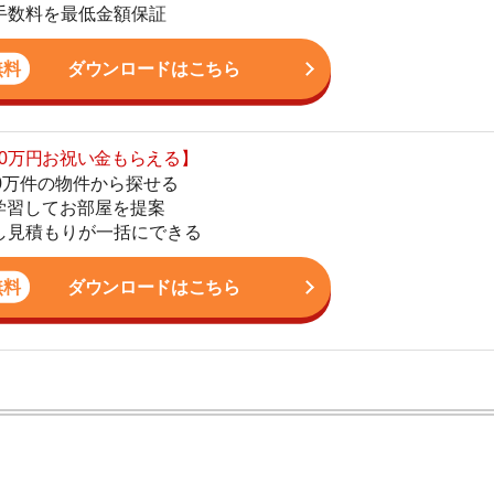
てお部屋を提案
りが一括にできる
4
ダウンロードはこちら
5
6
7
8
ン。宅地建物取引士の資格を取得している。営業マンとし
9
入居審査についての不安や疑問を解決しています。
10