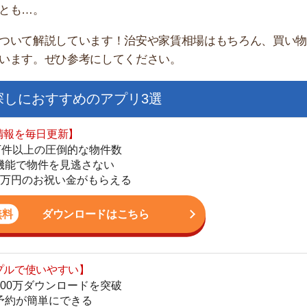
家
おすすめのアプリ3選
部
物
日更新】
大
上の圧倒的な物件数
エ
件を見逃さない
引
お祝い金がもらえる
シ
地
ダウンロードはこちら
駅
いやすい】
ダウンロードを突破
単にできる
最低金額保証
1
ダウンロードはこちら
2
お祝い金もらえる】
3
の物件から探せる