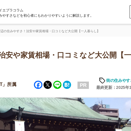
ラム
どを初心者にもわかりやすいように解説します。
すさ！治安や家賃相場・口コミなど大公開【一人暮らし】
や家賃相場・口コミなど大公開【一人暮
「
お
街の住みやすさや治安
Facebook
Twitter
Line
Hatena
不
PR
部
最終更新：2025年11月20日
紹
メ
「
門