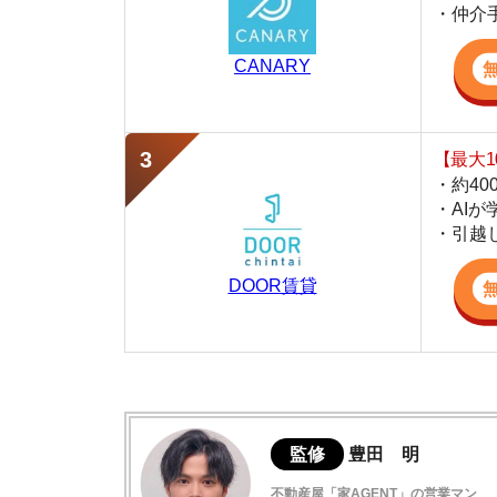
・AIが学習し
・引越し見積も
DOOR賃貸
監修
豊田 明
不動産屋「家AGENT」の営業マン
宅地建物取引士
賃貸の仲介会社「家AGENT」の現役の営業マ
ての経験と専門知識を活かして、お部屋探しや
南森町の住みやすさデータ
南森町の口コミ評判(全22件)
南森町周辺は治安が良い