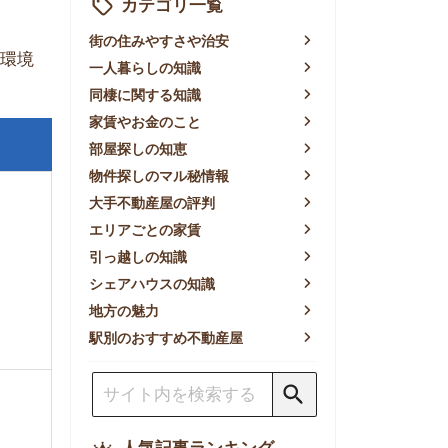
賃やお金のこと
屋探しの知恵
件探しのマル秘情報
手不動産屋の評判
リアごとの家賃
っ越しの知識
ェアハウスの知識
方の魅力
別のおすすめ不動産屋
人気記事ランキング
一人暮らしの生活費は平均い
くら？支出内訳や費用シミュ
レーションを公開
東京都内の住みやすい街ラン
キングTOP10！一人暮らし
におすすめの駅も公開
【2026年最新】
【2026年】賃貸サイトおす
すめランキング！全50社の