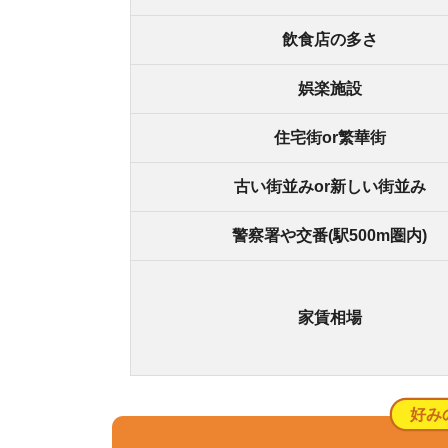
好みの物件を
スモッカの公
550万件
南森町の良いところ
・駅前に商店街があり、日用品が一通り揃う
・大阪駅・梅田駅へ、電車でのアクセス時間が約1
・大阪天満宮駅と繋がっており、JRの利用が可能
・コンビニや飲食店が多い