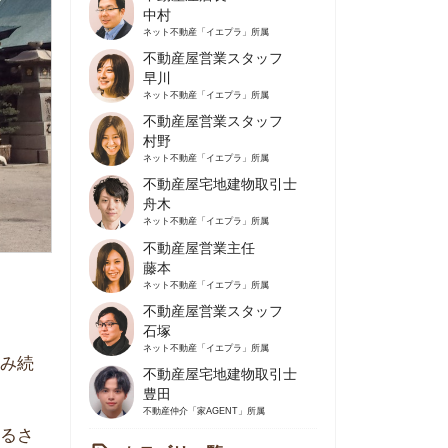
不動産屋営業スタッフ
早川
ネット不動産
「イエプラ」所属
不動産屋営業スタッフ
村野
ネット不動産
「イエプラ」所属
不動産屋宅地建物取引士
舟木
ネット不動産
「イエプラ」所属
不動産屋営業主任
藤本
ネット不動産
「イエプラ」所属
不動産屋営業スタッフ
石塚
ネット不動産
「イエプラ」所属
不動産屋宅地建物取引士
豊田
不動産仲介
「家AGENT」所属
カテゴリ一覧
の住みやすさや治安
人暮らしの知識
棲に関する知識