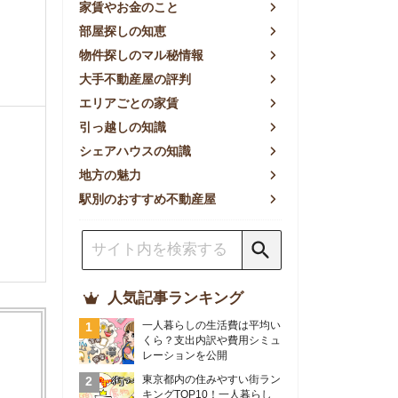
方の魅力
別のおすすめ不動産屋
人気記事ランキング
一人暮らしの生活費は平均い
くら？支出内訳や費用シミュ
レーションを公開
東京都内の住みやすい街ラン
キングTOP10！一人暮らし
におすすめの駅も公開
【2026年最新】
【2026年】賃貸サイトおす
すめランキング！全50社の
物件探しサイトを比較検証
おすすめの良い不動産屋ラン
キングTOP10！プロが賃貸
仲介業者を徹底比較
部屋探しアプリ全27社徹底
比較！物件探しアプリランキ
ングTOP5【ニーズ別】
賃貸の家賃保証会社で審査が