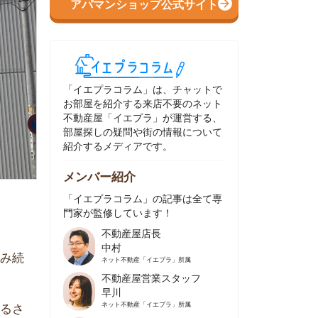
イエプラコラム」は、チャットで
部屋を紹介する来店不要のネット
動産屋「イエプラ」が運営する、
屋探しの疑問や街の情報について
介するメディアです。
ンバー紹介
イエプラコラム」の記事は全て専
家が監修しています！
不動産屋店長
中村
ネット不動産
「イエプラ」所属
不動産屋営業スタッフ
早川
ネット不動産
「イエプラ」所属
不動産屋営業スタッフ
村野
ネット不動産
「イエプラ」所属
不動産屋宅地建物取引士
舟木
ネット不動産
「イエプラ」所属