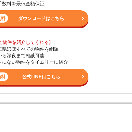
まで相談可能
地
物件をタイムリーに紹介
駅
公式LINEはこちら
1
2
ン。宅地建物取引士の資格を取得している。営業マンとし
3
入居審査についての不安や疑問を解決しています。
4
ン
5
6