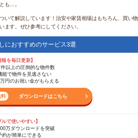
すすめのサービス3選
日更新】
上の圧倒的な物件数
件を見逃さない
お祝い金がもらえる
ダウンロードはこちら
街
いやすい】
一
ダウンロードを突破
同
単にできる
家
最低金額保証
部
ダウンロードはこちら
物
大
エ
を紹介してくれる】
引
すべての物件を網羅
シ