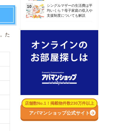
数No.1！掲載物件数230万件以上
パマンショップ公式サイト