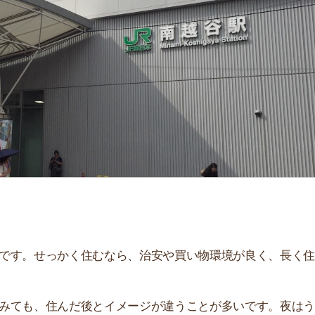
「
お
不
部
紹
メ
「
門
せっかく住むなら、治安や買い物環境が良く、長く住み続
、住んだ後とイメージが違うことが多いです。夜はうるさ
。
解説しています！治安や家賃相場はもちろん、買い物環境
。ぜひ参考にしてください。