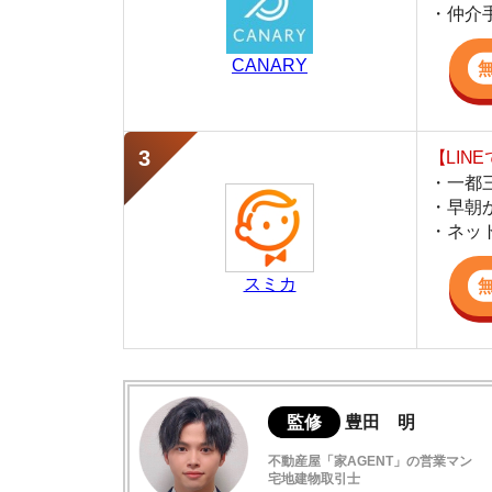
・早朝から深夜
・ネットにない
スミカ
監修
豊田 明
不動産屋「家AGENT」の営業マン
宅地建物取引士
賃貸の仲介会社「家AGENT」の現役の営業マ
ての経験と専門知識を活かして、お部屋探しや
南越谷の住みやすさデータ
買い物環境が非常に良い埼玉のベッドタウ
南越谷駅周辺の特徴や雰囲気について
治安は少し悪い