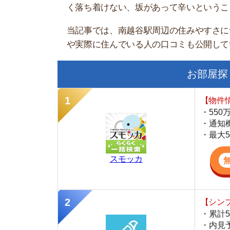
お部屋探しにお
【物件情報を毎
・550万件以
・通知機能で物
・最大5万円の
スモッカ
【シンプルで使
・累計500万
・内見予約が簡
・仲介手数料を
CANARY
【LINEで物件
・一都三県ほぼ