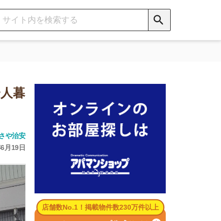
数No.1！掲載物件数230万件以上
パマンショップ公式サイト