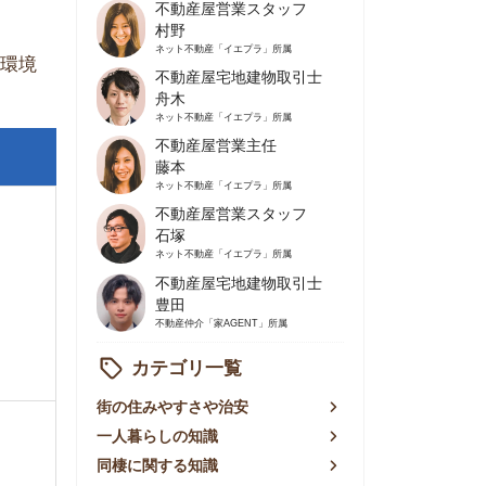
不動産屋営業主任
藤本
ネット不動産
「イエプラ」所属
不動産屋営業スタッフ
石塚
ネット不動産
「イエプラ」所属
不動産屋宅地建物取引士
豊田
不動産仲介
「家AGENT」所属
カテゴリ一覧
の住みやすさや治安
人暮らしの知識
棲に関する知識
賃やお金のこと
屋探しの知恵
件探しのマル秘情報
手不動産屋の評判
リアごとの家賃
っ越しの知識
ェアハウスの知識