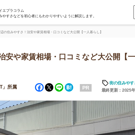
ラム
どを初心者にもわかりやすいように解説します。
すさ！治安や家賃相場・口コミなど大公開【一人暮らし】
や家賃相場・口コミなど大公開【一人暮
街の住みやすさや治安
Facebook
Twitter
Line
Hatena
PR
最終更新：2025年6月19日
店舗
ア