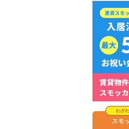
スモッカを
街の住みやすさは不動産屋に聞くと良
不動産屋は地域情報に詳しいです。駅周辺の治安
産屋に相談しましょう。
どの不動産屋を利用するか迷っているなら、「
ス
ているので、理想のお部屋が見つかります。
アプリでいつでもどこでも簡単に住まいをさがせ
わざわざ不動
スモッカを
最大5万円分の