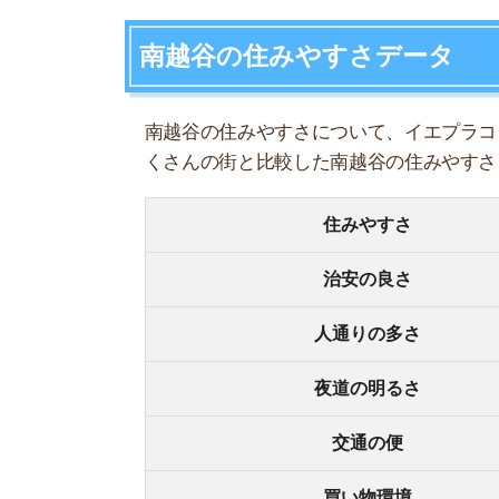
人通りの多さ
夜道の明るさ
交通の便
買い物環境
コンビニの多さ
飲食店の多さ
娯楽施設
住宅街or繁華街
古い街並みor新しい街並み
警察署や交番(駅500m圏内)