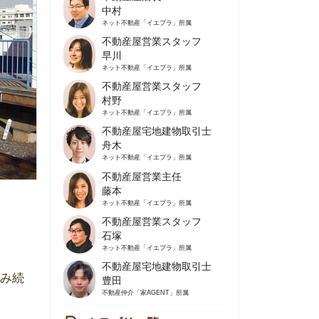
不動産屋営業スタッフ
早川
ネット不動産
「イエプラ」所属
不動産屋営業スタッフ
村野
ネット不動産
「イエプラ」所属
不動産屋宅地建物取引士
舟木
ネット不動産
「イエプラ」所属
不動産屋営業主任
藤本
ネット不動産
「イエプラ」所属
不動産屋営業スタッフ
石塚
ネット不動産
「イエプラ」所属
不動産屋宅地建物取引士
豊田
不動産仲介
「家AGENT」所属
カテゴリ一覧
の住みやすさや治安
人暮らしの知識
棲に関する知識