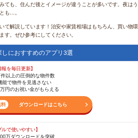
家
部
おすすめのアプリ3選
物
大
日更新】
エ
上の圧倒的な物件数
引
件を見逃さない
シ
お祝い金がもらえる
地
駅
ダウンロードはこちら
いやすい】
ダウンロードを突破
単にできる
1
最低金額保証
ダウンロードはこちら
2
3
お祝い金もらえる】