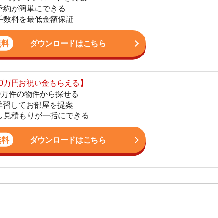
の物件から探せる
てお部屋を提案
4
りが一括にできる
5
ダウンロードはこちら
6
7
8
ン。宅地建物取引士の資格を取得している。営業マンとし
9
入居審査についての不安や疑問を解決しています。
10