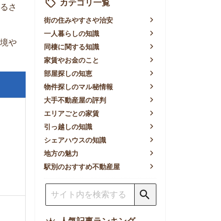
賃やお金のこと
屋探しの知恵
件探しのマル秘情報
手不動産屋の評判
リアごとの家賃
っ越しの知識
ェアハウスの知識
方の魅力
別のおすすめ不動産屋
人気記事ランキング
一人暮らしの生活費は平均い
くら？支出内訳や費用シミュ
レーションを公開
東京都内の住みやすい街ラン
キングTOP10！一人暮らし
におすすめの駅も公開
【2026年最新】
【2026年】賃貸サイトおす
すめランキング！全50社の