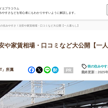
ラム
どを初心者にもわかりやすいように解説します。
さ！治安や家賃相場・口コミなど大公開【一人暮らし】
家賃相場・口コミなど大公開【一人暮ら
「
お
街の住みやすさや治安
Facebook
Twitter
Line
Hatena
不
PR
部
最終更新：2025年6月19日
紹
メ
「
門