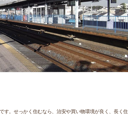
せっかく住むなら、治安や買い物環境が良く、長く住み続
、住んだ後とイメージが違うことが多いです。夜はうるさ
。
街
一
説しています！治安や家賃相場はもちろん、買い物環境や
同
ぜひ参考にしてください。