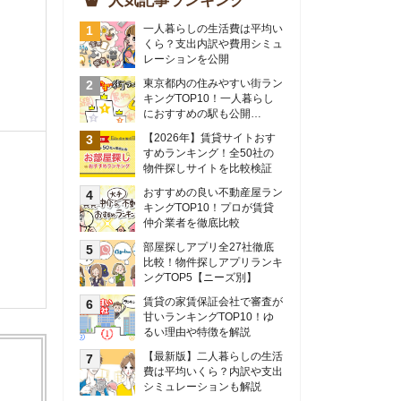
物件探しサイトを比較検証
おすすめの良い不動産屋ラン
キングTOP10！プロが賃貸
仲介業者を徹底比較
部屋探しアプリ全27社徹底
比較！物件探しアプリランキ
ングTOP5【ニーズ別】
賃貸の家賃保証会社で審査が
甘いランキングTOP10！ゆ
るい理由や特徴を解説
【最新版】二人暮らしの生活
費は平均いくら？内訳や支出
シミュレーションも解説
東京のおすすめ不動産会社ラ
ンキングTOP10を大公開！
カップルの同棲におすすめの
間取りは？実例をもとに最適
なお部屋を解説！
シングルマザーの生活費は平
均いくら？母子家庭の収入や
支援制度についても解説