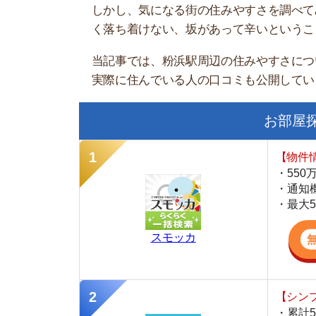
お部屋探しに
【物件情報を毎
・550万件以
・通知機能で物
・最大5万円の
スモッカ
【シンプルで使
・累計500万
・内見予約が簡
・仲介手数料を
CANARY
【最大10万円