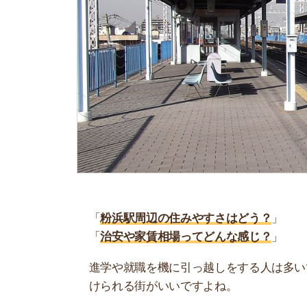
「
粉浜駅周辺の住みやすさはどう？
」
「
治安や家賃相場ってどんな感じ？
」
進学や就職を機に引っ越しをする人は多いです。
けられる街がいいですよね。
しかし、気になる街の住みやすさを調べてみても
く落ち着けない、坂があって辛いということも…
当記事では、粉浜駅周辺の住みやすさについて解
実際に住んでいる人の口コミも公開しています。