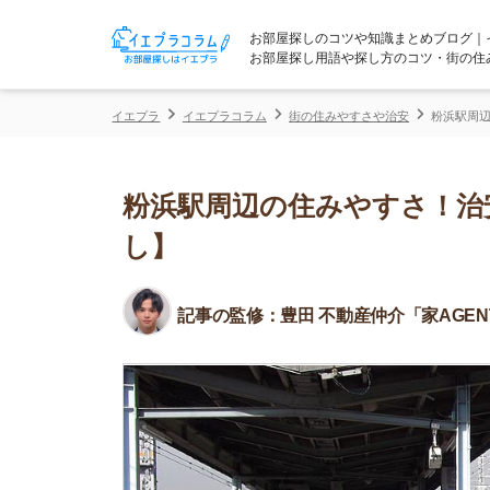
お部屋探しのコツや知識まとめブログ｜イエプラコ
お部屋探し用語や探し方のコツ・街の住みやすさな
イエプラ
イエプラコラム
街の住みやすさや治安
粉浜駅周辺の住みやす
粉浜駅周辺の住みやすさ！治安や
し】
記事の監修：
豊田 不動産仲介「家AGENT」所属