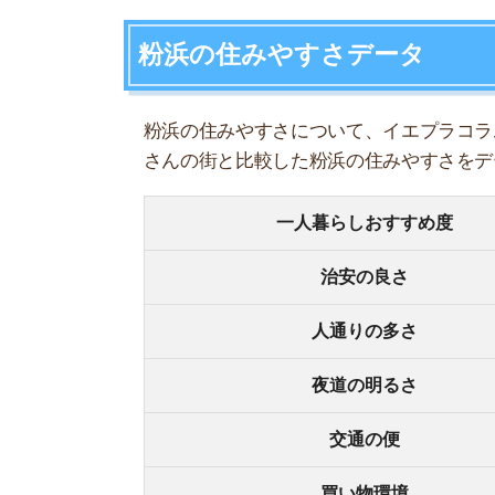
人通りの多さ
夜道の明るさ
交通の便
買い物環境
コンビニの多さ
飲食店の多さ
娯楽施設
住宅街or繁華街
古い街並みor新しい街並み
警察署や交番(駅500m圏内)