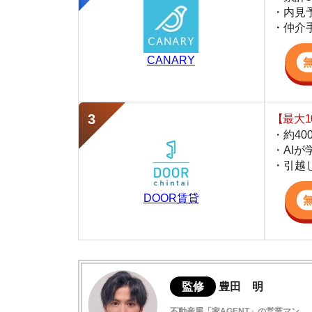
・約400万件
・AIが学習し
・引越し見積も
DOOR賃貸
監修
豊田 明
不動産屋「家AGENT」の営業マン
宅地建物取引士
賃貸の仲介会社「家AGENT」の現役の営業マ
ての経験と専門知識を活かして、お部屋探しや
粉浜の住みやすさデータ
実際に粉浜に行ってみました
粉浜駅周辺は犯罪件数が少なく治安が良い