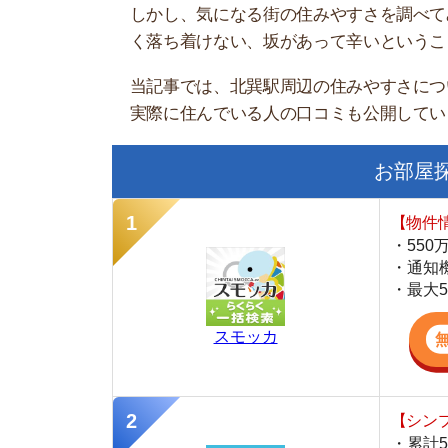
お部屋探しに
【物件情報を毎
・550万件以
・通知機能で物
・最大5万円の
スモッカ
【シンプルで使
・累計500万
・内見予約が簡
・仲介手数料を
CANARY
【最大10万円