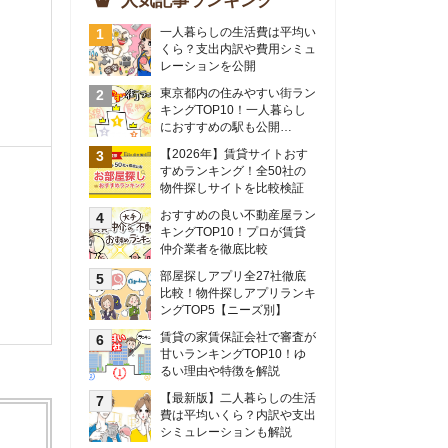
物件探しサイトを比較検証
おすすめの良い不動産屋ラン
キングTOP10！プロが賃貸
仲介業者を徹底比較
部屋探しアプリ全27社徹底
比較！物件探しアプリランキ
ングTOP5【ニーズ別】
賃貸の家賃保証会社で審査が
甘いランキングTOP10！ゆ
るい理由や特徴を解説
【最新版】二人暮らしの生活
費は平均いくら？内訳や支出
シミュレーションも解説
東京のおすすめ不動産会社ラ
ンキングTOP10を大公開！
カップルの同棲におすすめの
間取りは？実例をもとに最適
なお部屋を解説！
シングルマザーの生活費は平
均いくら？母子家庭の収入や
支援制度についても解説