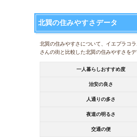
人通りの多さ
夜道の明るさ
交通の便
買い物環境
コンビニの多さ
飲食店の多さ
娯楽施設
住宅街or繁華街
古い街並みor新しい街並み
警察署や交番(駅500m圏内)