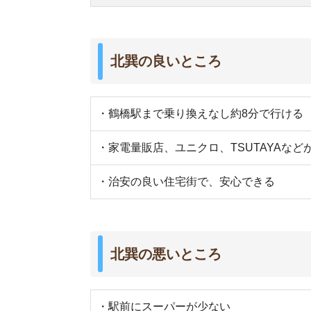
・駅前にスーパーが少ない
・大通りは騒音や排気が気になる
・夜は街灯が少なく、暗い道がある
・周辺駅より家賃相場がやや高め
街の住みやすさは不動産屋に聞くと良
不動産屋は地域情報に詳しいです。駅周辺の治安
産屋に相談しましょう。
当サイト運営の「
イエプラ
」は、LINEで最適なお
い
未公開物件も取り扱っている
ので、お部屋探し
さらに、
仲介手数料が基本無料
です。初期費用を