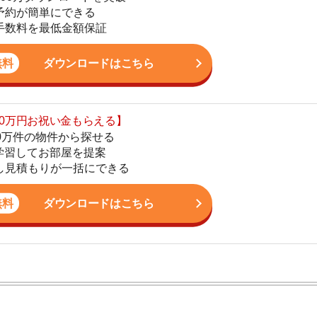
の物件から探せる
てお部屋を提案
4
りが一括にできる
5
ダウンロードはこちら
6
7
8
9
ン。宅地建物取引士の資格を取得している。営業マンとし
入居審査についての不安や疑問を解決しています。
10