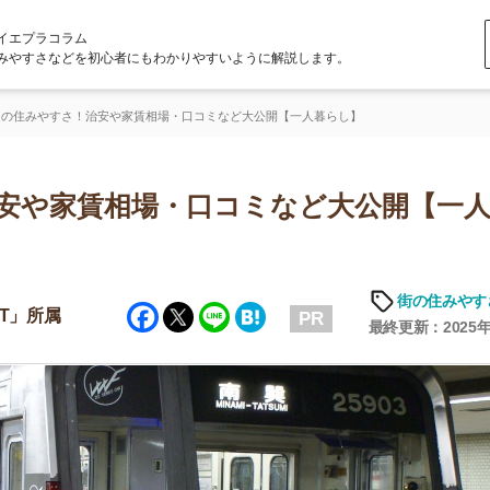
ラム
どを初心者にもわかりやすいように解説します。
さ！治安や家賃相場・口コミなど大公開【一人暮らし】
家賃相場・口コミなど大公開【一人暮ら
「
お
街の住みやすさや治安
Facebook
Twitter
Line
Hatena
不
PR
部
最終更新：2025年6月19日
紹
メ
「
門