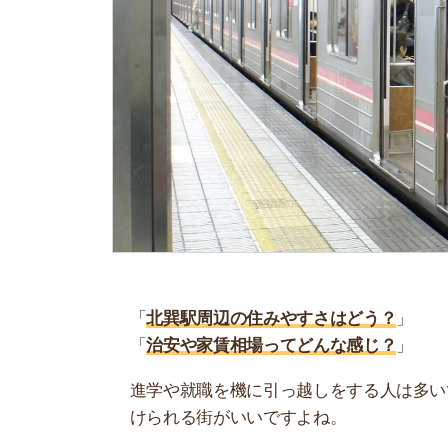
「
北巽駅周辺の住みやすさはどう？
」
「
治安や家賃相場ってどんな感じ？
」
進学や就職を機に引っ越しをする人は多いです。
けられる街がいいですよね。
しかし、気になる街の住みやすさを調べてみても
く落ち着けない、坂があって辛いということも…
当記事では、北巽駅周辺の住みやすさについて解
実際に住んでいる人の口コミも公開しています。