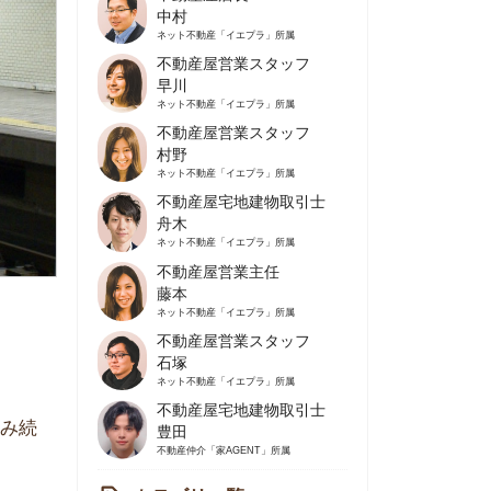
不動産屋営業スタッフ
早川
ネット不動産
「イエプラ」所属
不動産屋営業スタッフ
村野
ネット不動産
「イエプラ」所属
不動産屋宅地建物取引士
舟木
ネット不動産
「イエプラ」所属
不動産屋営業主任
藤本
ネット不動産
「イエプラ」所属
不動産屋営業スタッフ
石塚
ネット不動産
「イエプラ」所属
不動産屋宅地建物取引士
豊田
不動産仲介
「家AGENT」所属
カテゴリ一覧
の住みやすさや治安
人暮らしの知識
棲に関する知識