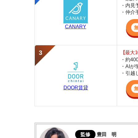
・約400万件
・AIが学習し
・引越し見積も
DOOR賃貸
監修
豊田 明
不動産屋「家AGENT」の営業マン
宅地建物取引士
賃貸の仲介会社「家AGENT」の現役の営業マ
ての経験と専門知識を活かして、お部屋探しや
北巽の住みやすさデータ
実際に北巽に行ってみました