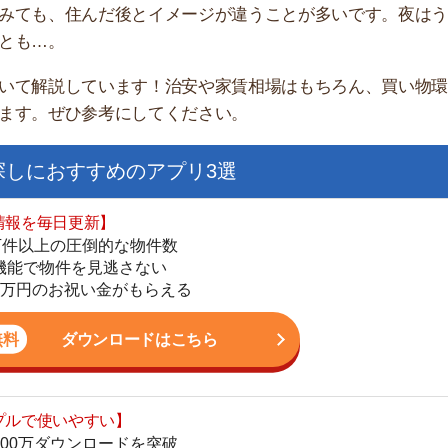
家
部
おすすめのアプリ3選
物
大
日更新】
エ
上の圧倒的な物件数
引
件を見逃さない
シ
お祝い金がもらえる
地
駅
ダウンロードはこちら
いやすい】
ダウンロードを突破
単にできる
1
最低金額保証
ダウンロードはこちら
2
3
お祝い金もらえる】