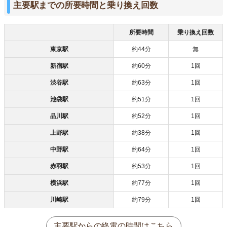
主要駅までの所要時間と乗り換え回数
所要時間
乗り換え回数
東京駅
約44分
無
新宿駅
約60分
1回
渋谷駅
約63分
1回
池袋駅
約51分
1回
品川駅
約52分
1回
上野駅
約38分
1回
中野駅
約64分
1回
赤羽駅
約53分
1回
横浜駅
約77分
1回
川崎駅
約79分
1回
主要駅からの終電の時間はこちら