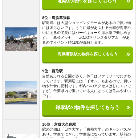
柏駅の物件を探してもらう
8位：海浜幕張駅
駅周辺には大型ショッピングモールがあるので買い物
には困らないです。さらに緑があふれる公園が海岸沿
いにあるので夏にはバーベキューや海水浴で楽しめま
す。「幕張メッセ」「ZOZOマリンスタジアム」があ
るのでイベント時は駅が混雑します。
海浜幕張駅の物件を探してもらう
9位：鎌取駅
自然あふれる公園が多く、休日はファミリーでにぎわ
っています。駅周辺には「イオン」もあるので、買い
物や外食に便利です。都内へのアクセスはしにくいで
すが、千葉県内で働いている人にとっては住みやすい
です。
鎌取駅の物件を探してもらう
10位：京成大久保駅
駅の北側は「日本大学」「東邦大学」のキャンパスが
あり、学生でにぎわう学生街になっています。駅前の