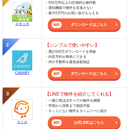
・550万件以上の圧倒的な物件数
・通知機能で物件を見逃さない
・最大5万円のお祝い金がもらえる
スモッカ
ダウンロードはこちら
【シンプルで使いやすい】
・累計500万ダウンロードを突破
・内見予約が簡単にできる
・仲介手数料を最低金額保証
CANARY
ダウンロードはこちら
【LINEで物件を紹介してくれる】
・一都三県ほぼすべての物件を網羅
・早朝から深夜まで相談可能
・ネットにない物件をタイムリーに紹介
スミカ
公式LINEはこちら