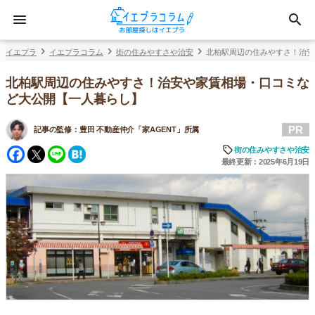
イエプラ
イエプラコラム
街の住みやすさや治安
北柏駅周辺の住みやすさ！治安
北柏駅周辺の住みやすさ！治安や家賃相場・口コミな
ど大公開【一人暮らし】
PR
記事の監修：
豊田 不動産仲介「家AGENT」所属
Facebook
Twitter
Line
Hatena
街の住みやすさや治安
最終更新：2025年6月19日