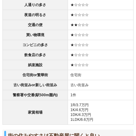
人通りの多さ
★☆☆☆☆
夜道の明るさ
★☆☆☆☆
交通の便
★★☆☆☆
買い物環境
★☆☆☆☆
コンビニの多さ
★☆☆☆☆
飲食店の多さ
★☆☆☆☆
娯楽施設
★☆☆☆☆
住宅街or繁華街
住宅街
古い街並みor新しい街並み
古い街並み
警察署や交番(駅500m圏内)
1件
1R/3.7万円
1K/4.6万円
家賃相場
1DK/4.3万円
1LDK/6.6万円
街の住みやすさは不動産屋に聞くと良い