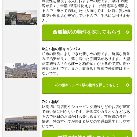
利便性を重視する人におすすめの街です。県内1利用
客が多く、全部で5路線使えます。始発電車も複数あ
るので、座って通勤したい人向けです。駅前に買い物
環境や飲食店が充実しているので、生活には困りませ
ん。
西船橋駅の物件を探してもらう
6位：柏の葉キャンパス
柏市の開発によりできた新しめの街です。綺麗な街並
みで治安が良く、落ち着いた雰囲気があります。大型
商業施設の「ららぽーと柏の葉」があるので買い物や
外食に便利です。また、飲食店も豊富で外食時は困ら
ないです。
柏の葉キャンパス駅の物件を探してもらう
7位：柏駅
駅周辺に商店街やショッピング施設などのお店が豊富
で買い物に困らないです。居酒屋やカラオケなどもあ
るので休日のお出かけも楽しめます。常磐線の各停、
快速、特急すべてが停まる駅なので通勤通学もしやす
いです。