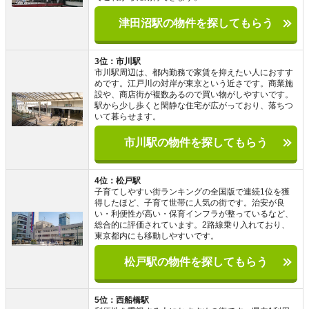
津田沼駅の物件を探してもらう
3位：市川駅
市川駅周辺は、都内勤務で家賃を抑えたい人におすす
めです。江戸川の対岸が東京という近さです。商業施
設や、商店街が複数あるので買い物がしやすいです。
駅から少し歩くと閑静な住宅が広がっており、落ちつ
いて暮らせます。
市川駅の物件を探してもらう
4位：松戸駅
子育てしやすい街ランキングの全国版で連続1位を獲
得したほど、子育て世帯に人気の街です。治安が良
い・利便性が高い・保育インフラが整っているなど、
総合的に評価されています。2路線乗り入れており、
東京都内にも移動しやすいです。
松戸駅の物件を探してもらう
5位：西船橋駅