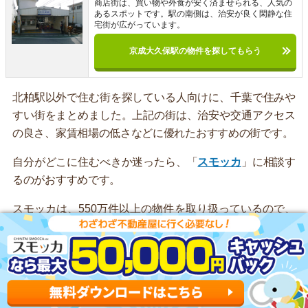
商店街は、買い物や外食が安く済ませられる、人気の
あるスポットです。駅の南側は、治安が良く閑静な住
宅街が広がっています。
京成大久保駅の物件を探してもらう
北柏駅以外で住む街を探している人向けに、千葉で住みや
すい街をまとめました。上記の街は、治安や交通アクセス
の良さ、家賃相場の低さなどに優れたおすすめの街です。
自分がどこに住むべきか迷ったら、「
スモッカ
」に相談す
るのがおすすめです。
スモッカは、550万件以上の物件を取り扱っているので、
理想のお部屋が見つかります。新着物件を毎日更新してい
るのが強みです。
アプリでいつでもどこでも簡単に住まいをさがせるので、
ぜひ利用してみてください。