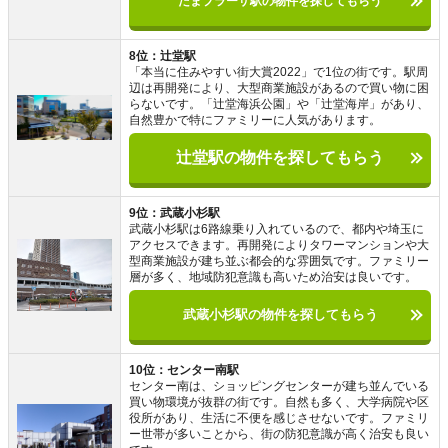
たまプラーザ駅の物件を探してもらう
8位：辻堂駅
「本当に住みやすい街大賞2022」で1位の街です。駅周
辺は再開発により、大型商業施設があるので買い物に困
らないです。「辻堂海浜公園」や「辻堂海岸」があり、
自然豊かで特にファミリーに人気があります。
辻堂駅の物件を探してもらう
9位：武蔵小杉駅
武蔵小杉駅は6路線乗り入れているので、都内や埼玉に
アクセスできます。再開発によりタワーマンションや大
型商業施設が建ち並ぶ都会的な雰囲気です。ファミリー
層が多く、地域防犯意識も高いため治安は良いです。
武蔵小杉駅の物件を探してもらう
10位：センター南駅
センター南は、ショッピングセンターが建ち並んでいる
買い物環境が抜群の街です。自然も多く、大学病院や区
役所があり、生活に不便を感じさせないです。ファミリ
ー世帯が多いことから、街の防犯意識が高く治安も良い