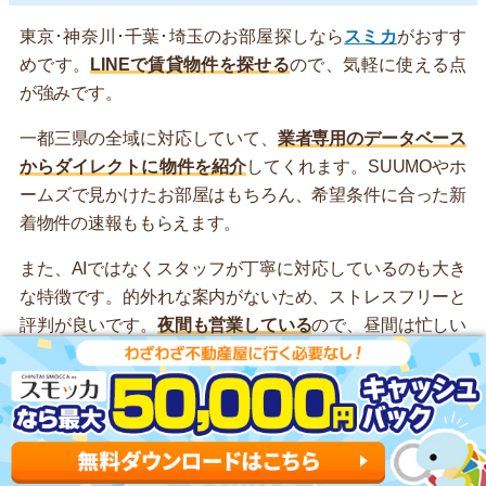
東京･神奈川･千葉･埼玉のお部屋探しなら
スミカ
がおすす
めです。
LINEで賃貸物件を探せる
ので、気軽に使える点
が強みです。
一都三県の全域に対応していて、
業者専用のデータベース
からダイレクトに物件を紹介
してくれます。SUUMOやホ
ームズで見かけたお部屋はもちろん、希望条件に合った新
着物件の速報ももらえます。
また、AIではなくスタッフが丁寧に対応しているのも大き
な特徴です。的外れな案内がないため、ストレスフリーと
評判が良いです。
夜間も営業している
ので、昼間は忙しい
人も、寝る前の数分を使ってお部屋を探してみましょう！
LINEで気軽にお部屋を探せる！
スミカの公式LINEはこちら