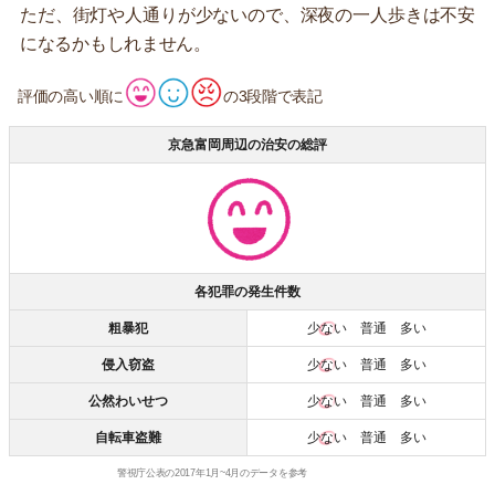
ただ、街灯や人通りが少ないので、深夜の一人歩きは不安
になるかもしれません。
評価の高い順に
の3段階で表記
京急富岡周辺の治安の総評
各犯罪の発生件数
粗暴犯
少ない
普通 多い
侵入窃盗
少ない
普通 多い
公然わいせつ
少ない
普通 多い
自転車盗難
少ない
普通 多い
警視庁公表の2017年1月~4月のデータを参考