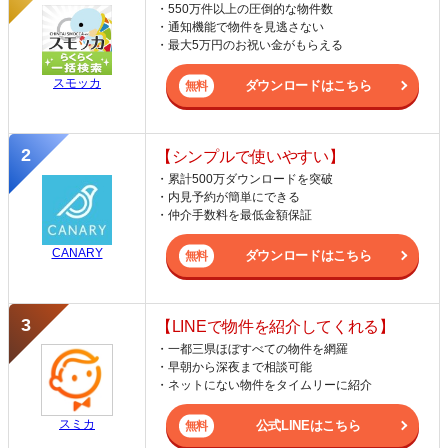
・550万件以上の圧倒的な物件数
・通知機能で物件を見逃さない
・最大5万円のお祝い金がもらえる
スモッカ
ダウンロードはこちら
【シンプルで使いやすい】
・累計500万ダウンロードを突破
・内見予約が簡単にできる
・仲介手数料を最低金額保証
CANARY
ダウンロードはこちら
【LINEで物件を紹介してくれる】
・一都三県ほぼすべての物件を網羅
・早朝から深夜まで相談可能
・ネットにない物件をタイムリーに紹介
スミカ
公式LINEはこちら