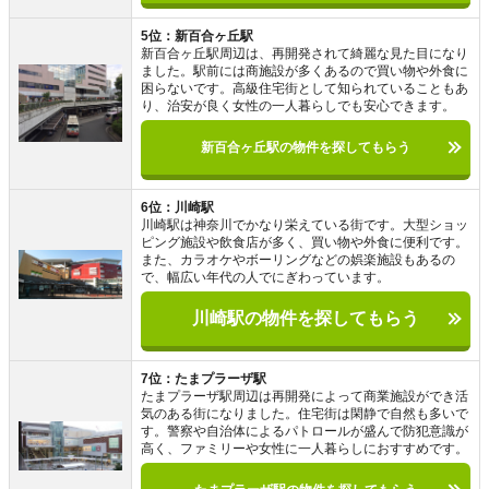
5位：新百合ヶ丘駅
新百合ヶ丘駅周辺は、再開発されて綺麗な見た目になり
ました。駅前には商施設が多くあるので買い物や外食に
困らないです。高級住宅街として知られていることもあ
り、治安が良く女性の一人暮らしでも安心できます。
新百合ヶ丘駅の物件を探してもらう
6位：川崎駅
川崎駅は神奈川でかなり栄えている街です。大型ショッ
ピング施設や飲食店が多く、買い物や外食に便利です。
また、カラオケやボーリングなどの娯楽施設もあるの
で、幅広い年代の人でにぎわっています。
川崎駅の物件を探してもらう
7位：たまプラーザ駅
たまプラーザ駅周辺は再開発によって商業施設ができ活
気のある街になりました。住宅街は閑静で自然も多いで
す。警察や自治体によるパトロールが盛んで防犯意識が
高く、ファミリーや女性に一人暮らしにおすすめです。