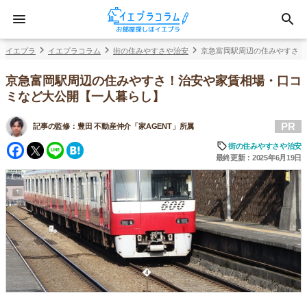
イエプラ
イエプラコラム
街の住みやすさや治安
京急富岡駅周辺の住みやすさ！
京急富岡駅周辺の住みやすさ！治安や家賃相場・口コ
ミなど大公開【一人暮らし】
PR
記事の監修：
豊田 不動産仲介「家AGENT」所属
Facebook
Twitter
Line
Hatena
街の住みやすさや治安
最終更新：2025年6月19日