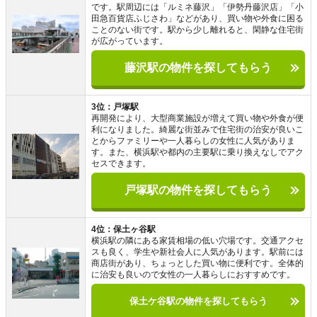
です。駅周辺には「ルミネ藤沢」「伊勢丹藤沢店」「小
田急百貨店ふじさわ」などがあり、買い物や外食に困る
ことのない街です。駅から少し離れると、閑静な住宅街
が広がっています。
藤沢駅の物件を探してもらう
3位：戸塚駅
再開発により、大型商業施設が増えて買い物や外食が便
利になりました。綺麗な街並みで住宅街の治安が良いこ
とからファミリーや一人暮らしの女性に人気がありま
す。また、横浜駅や都内の主要駅に乗り換えなしでアク
セスできます。
戸塚駅の物件を探してもらう
4位：保土ヶ谷駅
横浜駅の隣にある家賃相場の低い穴場です。交通アクセ
スも良く、学生や新社会人に人気があります。駅前には
商店街があり、ちょっとした買い物に便利です。全体的
に治安も良いので女性の一人暮らしにおすすめです。
保土ケ谷駅の物件を探してもらう