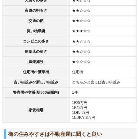
人通りの多さ
★★☆☆☆
夜道の明るさ
★★☆☆☆
交通の便
★★☆☆☆
買い物環境
★★★☆☆
コンビニの多さ
★★☆☆☆
飲食店の多さ
★★☆☆☆
娯楽施設
★☆☆☆☆
住宅街or繁華街
住宅街
古い街並みor新しい街並み
どちらかと言えば古い街並み
警察署や交番(駅500m圏内)
1件
1R/5万円
1K/5万円
家賃相場
1DK/‐万円
1LDK/7.3万円
街の住みやすさは不動産屋に聞くと良い