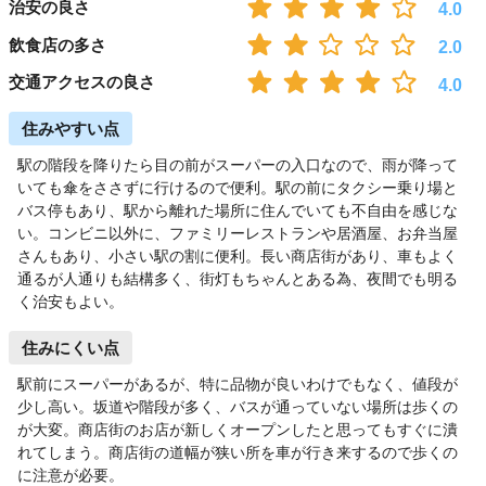
治安の良さ
4.0
飲食店の多さ
2.0
交通アクセスの良さ
4.0
住みやすい点
駅の階段を降りたら目の前がスーパーの入口なので、雨が降って
いても傘をささずに行けるので便利。駅の前にタクシー乗り場と
バス停もあり、駅から離れた場所に住んでいても不自由を感じな
い。コンビニ以外に、ファミリーレストランや居酒屋、お弁当屋
さんもあり、小さい駅の割に便利。長い商店街があり、車もよく
通るが人通りも結構多く、街灯もちゃんとある為、夜間でも明る
く治安もよい。
住みにくい点
駅前にスーパーがあるが、特に品物が良いわけでもなく、値段が
少し高い。坂道や階段が多く、バスが通っていない場所は歩くの
が大変。商店街のお店が新しくオープンしたと思ってもすぐに潰
れてしまう。商店街の道幅が狭い所を車が行き来するので歩くの
に注意が必要。