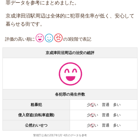
罪データを参考にまとめました。
京成津田沼駅周辺は全体的に犯罪発生率が低く、安心して
暮らせる街です。
評価の高い順に
の3段階で表記
京成津田沼周辺の治安の総評
各犯罪の発生件数
粗暴犯
少ない
普通 多い
侵入窃盗(自転車盗難)
少ない
普通 多い
公然わいせつ
少ない
普通 多い
警視庁公表の2017年1月~4月のデータを参考