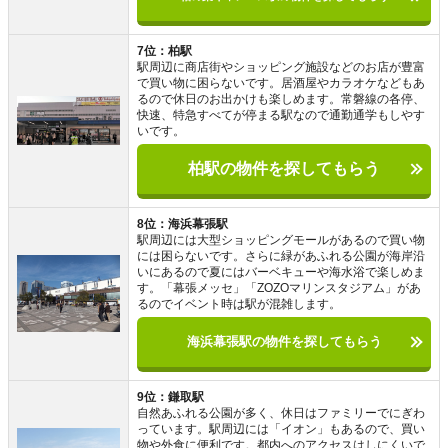
7位：柏駅
駅周辺に商店街やショッピング施設などのお店が豊富
で買い物に困らないです。居酒屋やカラオケなどもあ
るので休日のお出かけも楽しめます。常磐線の各停、
快速、特急すべてが停まる駅なので通勤通学もしやす
いです。
柏駅の物件を探してもらう
8位：海浜幕張駅
駅周辺には大型ショッピングモールがあるので買い物
には困らないです。さらに緑があふれる公園が海岸沿
いにあるので夏にはバーベキューや海水浴で楽しめま
す。「幕張メッセ」「ZOZOマリンスタジアム」があ
るのでイベント時は駅が混雑します。
海浜幕張駅の物件を探してもらう
9位：鎌取駅
自然あふれる公園が多く、休日はファミリーでにぎわ
っています。駅周辺には「イオン」もあるので、買い
物や外食に便利です。都内へのアクセスはしにくいで