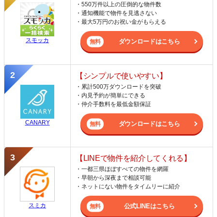
・550万件以上の圧倒的な物件数
・通知機能で物件を見逃さない
・最大5万円のお祝い金がもらえる
スモッカ
ダウンロードはこちら
【シンプルで使いやすい】
・累計500万ダウンロードを突破
・内見予約が簡単にできる
・仲介手数料を最低金額保証
CANARY
ダウンロードはこちら
【LINEで物件を紹介してくれる】
・一都三県ほぼすべての物件を網羅
・早朝から深夜まで相談可能
・ネットにない物件をタイムリーに紹介
スミカ
公式LINEはこちら