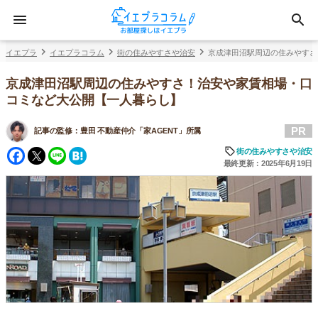
イエプラ
イエプラコラム
街の住みやすさや治安
京成津田沼駅周辺の住みやすさ
京成津田沼駅周辺の住みやすさ！治安や家賃相場・口
コミなど大公開【一人暮らし】
PR
記事の監修：
豊田 不動産仲介「家AGENT」所属
Facebook
Twitter
Line
Hatena
街の住みやすさや治安
最終更新：2025年6月19日