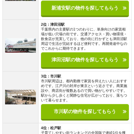
新浦安駅の物件を探してもらう
2位：津田沼駅
千葉県内の主要駅の1つのわりに、単身向けの家賃相
場が低い穴場の街です。交通アクセス・買い物環境・
飲食店が充実しており、他の街に行かずとも津田沼駅
周辺で生活が完結するほど便利です。再開発途中なの
でこれからに期待できます。
津田沼駅の物件を探してもらう
3位：市川駅
市川駅周辺は、都内勤務で家賃を抑えたい人におすす
めです。江戸川の対岸が東京という近さです。商業施
設や、商店街が複数あるので買い物がしやすいです。
駅から少し歩くと閑静な住宅が広がっており、落ちつ
いて暮らせます。
市川駅の物件を探してもらう
4位：松戸駅
子育てしやすい街ランキングの全国版で連続1位を獲