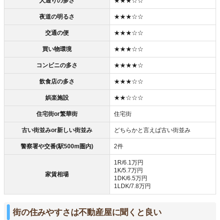
人通りの多さ
★★★☆☆
夜道の明るさ
★★★☆☆
交通の便
★★★☆☆
買い物環境
★★★☆☆
コンビニの多さ
★★★★☆
飲食店の多さ
★★★☆☆
娯楽施設
★★☆☆☆
住宅街or繁華街
住宅街
古い街並みor新しい街並み
どちらかと言えば古い街並み
警察署や交番(駅500m圏内)
2件
1R/6.1万円
1K/5.7万円
家賃相場
1DK/6.5万円
1LDK/7.8万円
街の住みやすさは不動産屋に聞くと良い