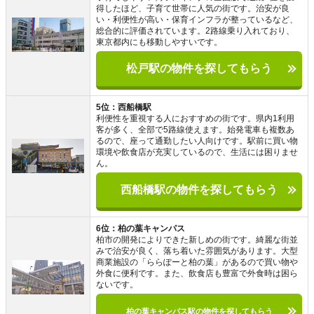
得したほど、子育て世帯に人気の街です。治安が良
い・利便性が高い・保育インフラが整っているなど、
総合的に評価されています。2路線乗り入れており、
東京都内にも移動しやすいです。
松戸駅の物件を探してもらう
5位：西船橋駅
利便性を重視する人におすすめの街です。県内1利用
客が多く、全部で5路線使えます。始発電車も複数あ
るので、座って通勤したい人向けです。駅前に買い物
環境や飲食店が充実しているので、生活には困りませ
ん。
西船橋駅の物件を探してもらう
6位：柏の葉キャンパス
柏市の開発によりできた新しめの街です。綺麗な街並
みで治安が良く、落ち着いた雰囲気があります。大型
商業施設の「ららぽーと柏の葉」があるので買い物や
外食に便利です。また、飲食店も豊富で外食時は困ら
ないです。
柏の葉キャンパス駅の物件を探してもらう