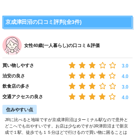
京成津田沼の口コミ評判(全3件)
女性40歳(一人暮らし)の口コミ＆評価
買い物しやすさ
3.0
治安の良さ
4.0
飲食店の多さ
3.0
交通アクセスの良さ
4.0
住みやすい点
JRに比べると地味ですが京成津田沼はターミナル駅なので意外と
どこへでも出やすいです。お店は少なめですがJR津田沼まで新京
成で１駅、徒歩でも１５分ほどで行けるので買い物に困ることは