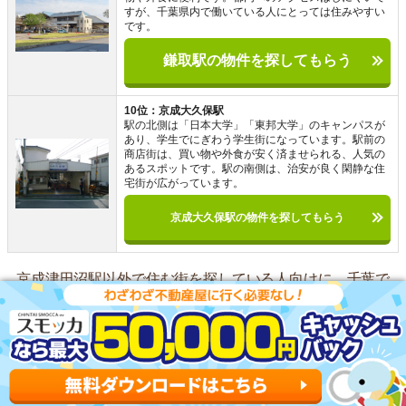
すが、千葉県内で働いている人にとっては住みやすい
です。
鎌取駅の物件を探してもらう
10位：京成大久保駅
駅の北側は「日本大学」「東邦大学」のキャンパスが
あり、学生でにぎわう学生街になっています。駅前の
商店街は、買い物や外食が安く済ませられる、人気の
あるスポットです。駅の南側は、治安が良く閑静な住
宅街が広がっています。
京成大久保駅の物件を探してもらう
京成津田沼駅以外で住む街を探している人向けに、千葉で
住みやすい街をまとめました。上記の街は、治安や交通ア
クセスの良さ、家賃相場の低さなどに優れたおすすめの街
です。