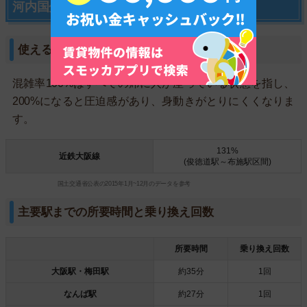
河内国分駅の交通アクセスについて
使える路線と主要区間の混雑度
混雑率100%はすべての席に人が座っている状態を指し、
200%になると圧迫感があり、身動きがとりにくくなりま
す。
131%
近鉄大阪線
(俊徳道駅～布施駅区間)
国土交通省公表の2015年1月~12月のデータを参考
主要駅までの所要時間と乗り換え回数
所要時間
乗り換え回数
大阪駅・梅田駅
約35分
1回
なんば駅
約27分
1回