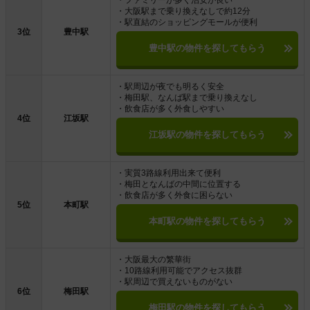
・ファミリーが多く治安が良い
・大阪駅まで乗り換えなしで約12分
・駅直結のショッピングモールが便利
3位
豊中駅
豊中駅の物件を探してもらう
・駅周辺が夜でも明るく安全
・梅田駅、なんば駅まで乗り換えなし
・飲食店が多く外食しやすい
4位
江坂駅
江坂駅の物件を探してもらう
・実質3路線利用出来て便利
・梅田となんばの中間に位置する
・飲食店が多く外食に困らない
5位
本町駅
本町駅の物件を探してもらう
・大阪最大の繁華街
・10路線利用可能でアクセス抜群
・駅周辺で買えないものがない
6位
梅田駅
梅田駅の物件を探してもらう