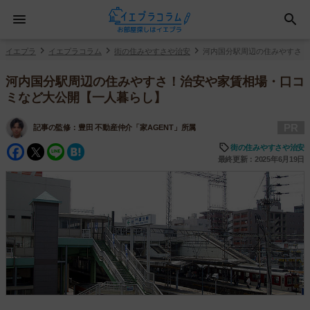
イエプラ
イエプラコラム
街の住みやすさや治安
河内国分駅周辺の住みやすさ！
河内国分駅周辺の住みやすさ！治安や家賃相場・口コ
ミなど大公開【一人暮らし】
PR
記事の監修：
豊田 不動産仲介「家AGENT」所属
Facebook
Twitter
Line
Hatena
街の住みやすさや治安
最終更新：2025年6月19日