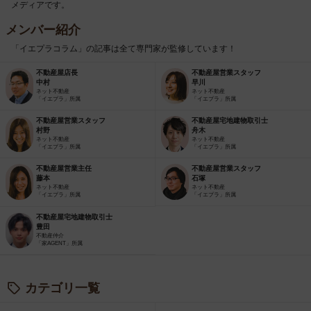
メディアです。
メンバー紹介
「イエプラコラム」の記事は全て専門家が監修しています！
不動産屋店長
不動産屋営業スタッフ
中村
早川
ネット不動産
ネット不動産
「イエプラ」所属
「イエプラ」所属
不動産屋営業スタッフ
不動産屋宅地建物取引士
村野
舟木
ネット不動産
ネット不動産
「イエプラ」所属
「イエプラ」所属
不動産屋営業主任
不動産屋営業スタッフ
藤本
石塚
ネット不動産
ネット不動産
「イエプラ」所属
「イエプラ」所属
不動産屋宅地建物取引士
豊田
不動産仲介
「家AGENT」所属
カテゴリ一覧