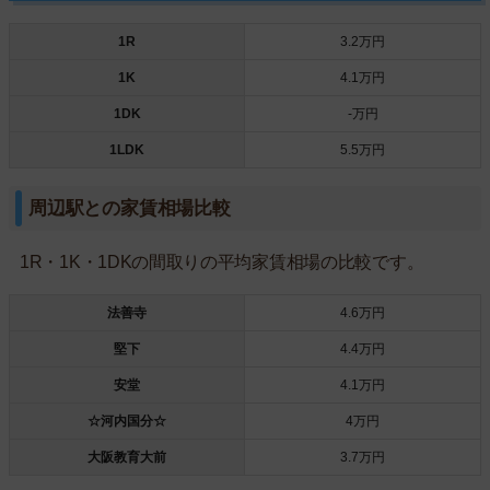
1R
3.2万円
1K
4.1万円
1DK
-万円
1LDK
5.5万円
周辺駅との家賃相場比較
1R・1K・1DKの間取りの平均家賃相場の比較です。
法善寺
4.6万円
堅下
4.4万円
安堂
4.1万円
☆河内国分☆
4万円
大阪教育大前
3.7万円