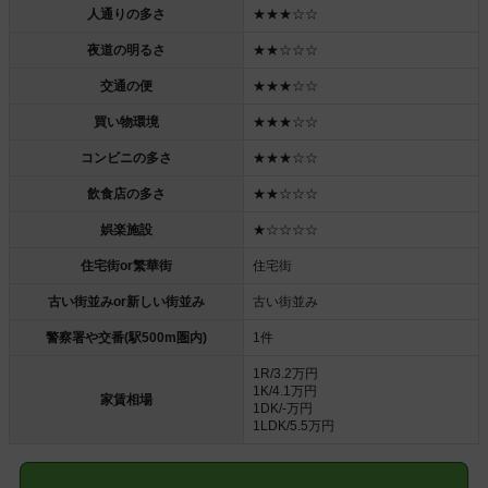
人通りの多さ
★★★☆☆
夜道の明るさ
★★☆☆☆
交通の便
★★★☆☆
買い物環境
★★★☆☆
コンビニの多さ
★★★☆☆
飲食店の多さ
★★☆☆☆
娯楽施設
★☆☆☆☆
住宅街or繁華街
住宅街
古い街並みor新しい街並み
古い街並み
警察署や交番(駅500m圏内)
1件
1R/3.2万円
1K/4.1万円
家賃相場
1DK/-万円
1LDK/5.5万円