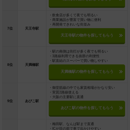
・飲食店が多くて夜でも明るい
・商業施設が豊富で買い物に便利
・再開発できれいな街並み
7位
天王寺駅
天王寺駅の物件を探してもらう
・駅の南側は街灯が多く夜でも明るい
・3路線利用できる抜群の利便性
・駅直結のスーパーで買い物しやすい
8位
天満橋駅
天満橋駅の物件を探してもらう
・御堂筋線の中でも家賃相場がかなり安い
・実質2路線使える
・大阪の主要駅に直通
9位
あびこ駅
あびこ駅の物件を探してもらう
・梅田駅、なんば駅まで直通
・ICが目の前で車で出かけやすい