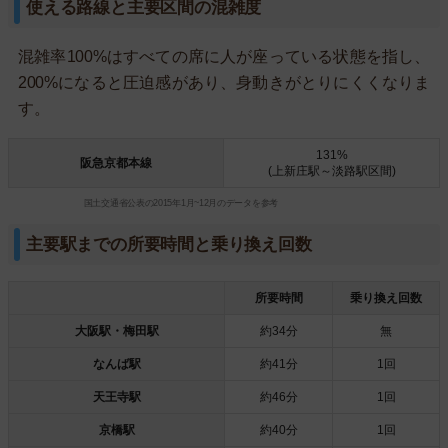
使える路線と主要区間の混雑度
混雑率100%はすべての席に人が座っている状態を指し、
200%になると圧迫感があり、身動きがとりにくくなりま
す。
131%
阪急京都本線
(上新庄駅～淡路駅区間)
国土交通省公表の2015年1月~12月のデータを参考
主要駅までの所要時間と乗り換え回数
所要時間
乗り換え回数
大阪駅・梅田駅
約34分
無
なんば駅
約41分
1回
天王寺駅
約46分
1回
京橋駅
約40分
1回