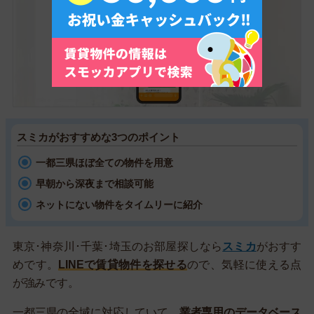
スミカがおすすめな3つのポイント
一都三県ほぼ全ての物件を用意
早朝から深夜まで相談可能
ネットにない物件をタイムリーに紹介
東京･神奈川･千葉･埼玉のお部屋探しなら
スミカ
がおすす
めです。
LINEで賃貸物件を探せる
ので、気軽に使える点
が強みです。
一都三県の全域に対応していて、
業者専用のデータベース