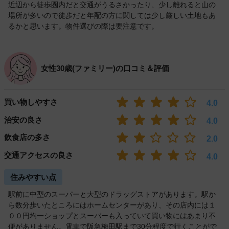
近辺から徒歩圏内だと交通がうるさかったり、少し離れると山の
場所が多いので徒歩だと年配の方に関しては少し厳しい土地もあ
るかと思います。物件選びの際は要注意です。
女性30歳(ファミリー)の口コミ＆評価
買い物しやすさ
4.0
治安の良さ
4.0
飲食店の多さ
2.0
交通アクセスの良さ
4.0
住みやすい点
駅前に中型のスーパーと大型のドラッグストアがあります。駅か
ら数分歩いたところにはホームセンターがあり、その店内には１
００円均一ショップとスーパーも入っていて買い物にはあまり不
便がありません。電車で阪急梅田駅まで30分程度で行くことがで