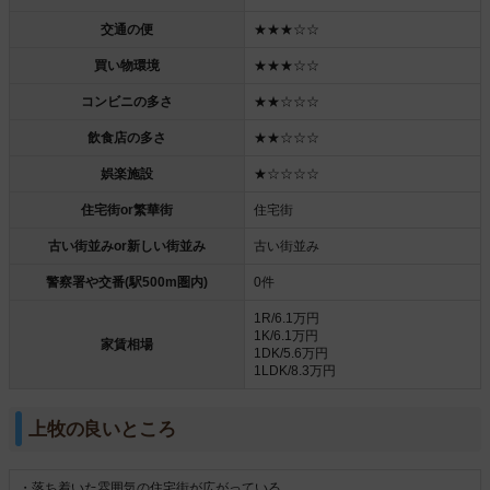
交通の便
★★★☆☆
買い物環境
★★★☆☆
コンビニの多さ
★★☆☆☆
飲食店の多さ
★★☆☆☆
娯楽施設
★☆☆☆☆
住宅街or繁華街
住宅街
古い街並みor新しい街並み
古い街並み
警察署や交番(駅500m圏内)
0件
1R/6.1万円
1K/6.1万円
家賃相場
1DK/5.6万円
1LDK/8.3万円
上牧の良いところ
・落ち着いた雰囲気の住宅街が広がっている