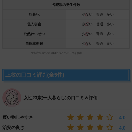
各犯罪の発生件数
粗暴犯
少ない
普通 多い
侵入窃盗
少ない
普通 多い
公然わいせつ
少ない
普通 多い
自転車盗難
少ない
普通 多い
警視庁公表の2017年1月~4月のデータを参考
上牧の口コミ評判(全5件)
女性23歳(一人暮らし)の口コミ＆評価
買い物しやすさ
4.0
治安の良さ
4.0