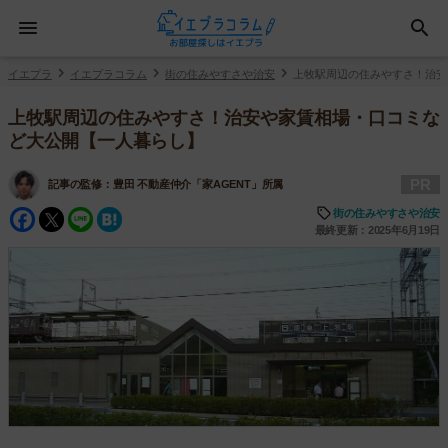
イエプラ
イエプラコラム
街の住みやすさや治安
上牧駅周辺の住みやすさ！治安
上牧駅周辺の住みやすさ！治安や家賃相場・口コミな
ど大公開【一人暮らし】
PR
記事の監修：
豊田 不動産仲介「家AGENT」所属
Facebook
Twitter
Line
Hatena
街の住みやすさや治安
最終更新：2025年6月19日