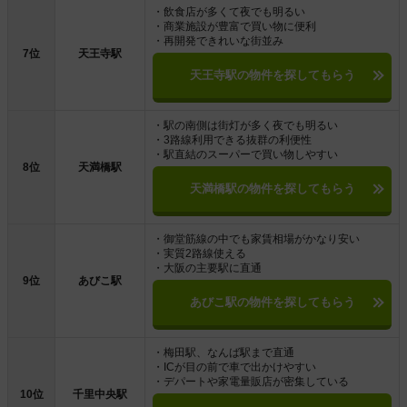
・飲食店が多くて夜でも明るい
・商業施設が豊富で買い物に便利
・再開発できれいな街並み
7位
天王寺駅
天王寺駅の物件を探してもらう
・駅の南側は街灯が多く夜でも明るい
・3路線利用できる抜群の利便性
・駅直結のスーパーで買い物しやすい
8位
天満橋駅
天満橋駅の物件を探してもらう
・御堂筋線の中でも家賃相場がかなり安い
・実質2路線使える
・大阪の主要駅に直通
9位
あびこ駅
あびこ駅の物件を探してもらう
・梅田駅、なんば駅まで直通
・ICが目の前で車で出かけやすい
・デパートや家電量販店が密集している
10位
千里中央駅