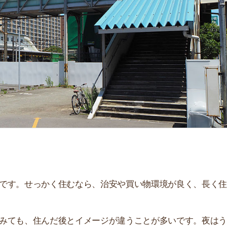
「
お
不
部
紹
メ
「
門
せっかく住むなら、治安や買い物環境が良く、長く住み続
、住んだ後とイメージが違うことが多いです。夜はうるさ
。
説しています！治安や家賃相場はもちろん、買い物環境や
ぜひ参考にしてください。