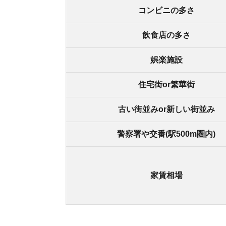
街の住みやすさは不動産屋に聞くと良
不動産屋は地域情報に詳しいです。駅周辺の治安
産屋に相談しましょう。
どの不動産屋を利用するか迷っているなら、「
ス
ているので、理想のお部屋が見つかります。
アプリでいつでもどこでも簡単に住まいをさがせ
わざわざ不動
スモッカを
最大5万円分の