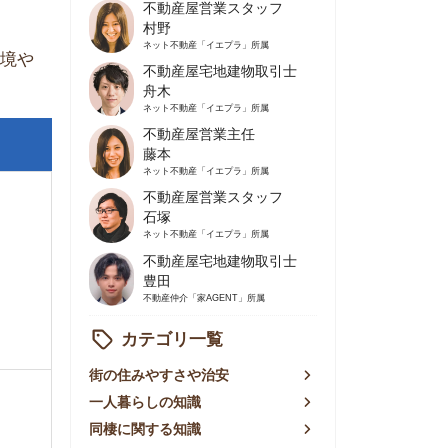
不動産屋営業主任
藤本
ネット不動産
「イエプラ」所属
不動産屋営業スタッフ
石塚
ネット不動産
「イエプラ」所属
不動産屋宅地建物取引士
豊田
不動産仲介
「家AGENT」所属
カテゴリ一覧
の住みやすさや治安
人暮らしの知識
棲に関する知識
賃やお金のこと
屋探しの知恵
件探しのマル秘情報
手不動産屋の評判
リアごとの家賃
っ越しの知識
ェアハウスの知識