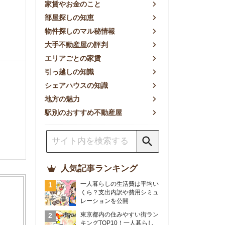
方の魅力
別のおすすめ不動産屋
人気記事ランキング
一人暮らしの生活費は平均い
くら？支出内訳や費用シミュ
レーションを公開
東京都内の住みやすい街ラン
キングTOP10！一人暮らし
におすすめの駅も公開
【2026年最新】
【2026年】賃貸サイトおす
すめランキング！全50社の
物件探しサイトを比較検証
おすすめの良い不動産屋ラン
キングTOP10！プロが賃貸
仲介業者を徹底比較
部屋探しアプリ全27社徹底
比較！物件探しアプリランキ
ングTOP5【ニーズ別】
賃貸の家賃保証会社で審査が