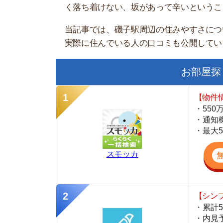
お部屋探しにお
【物件情報を毎
・550万件以
・通知機能で物
・最大5万円の
スモッカ
【シンプルで使
・累計500万
・内見予約が簡
・仲介手数料を
CANARY
【LINEで物件
・一都三県ほぼ