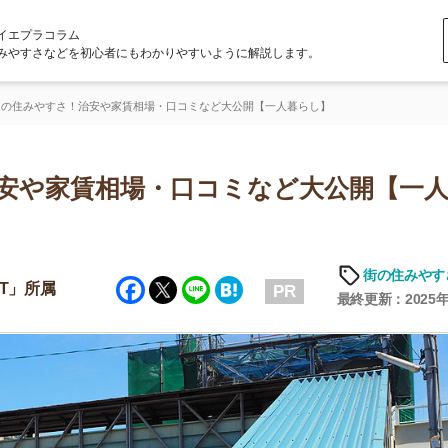
ラム
どを初心者にもわかりやすいように解説します。
さ！治安や家賃相場・口コミなど大公開【一人暮らし】
家賃相場・口コミなど大公開【一人暮ら
街の住みやすさや治安
Facebook
Twitter
Line
Hatena
PR
最終更新：2025年6月19日
店舗
ア