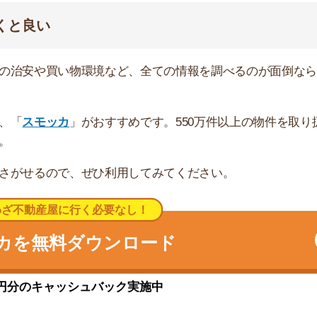
リアに分けられます。丘陵エリアは坂道が多いですが、整
リーや一人暮らし向きのマンション物件が多いです。
すぐそばを首都高速湾岸線が通っているため、騒音や排気
しません。
・ヨークマート・ピーコック・100円ローソン」がありま
は、地域最大の店舗面積と品揃えの豊富さを誇ります。
駅まで約15分です。横浜方面は磯子駅始発電車もあっ
。また駅から徒歩15分の場所に京急本線の屏風浦駅もあり
い地域です。神奈川県警が公表している資料によると、県