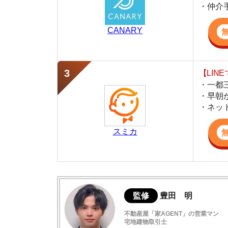
・早朝から深夜
・ネットにない
スミカ
監修
豊田 明
不動産屋「家AGENT」の営業マン
宅地建物取引士
賃貸の仲介会社「家AGENT」の現役の営業マ
ての経験と専門知識を活かして、お部屋探しや
磯子の住みやすさまとめ
住宅街と工場地帯に別れている街
磯子駅周辺の特徴や雰囲気の解説
磯子の口コミ評判(全6件)