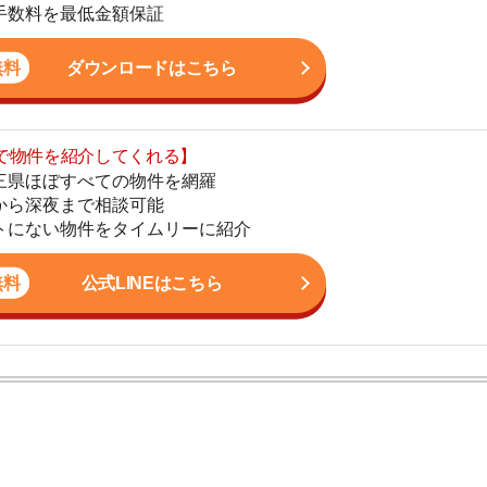
まで相談可能
地
物件をタイムリーに紹介
駅
公式LINEはこちら
1
2
ン。宅地建物取引士の資格を取得している。営業マンとし
3
入居審査についての不安や疑問を解決しています。
4
5
6