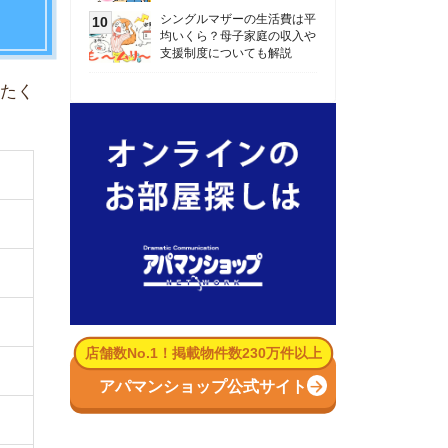
数No.1！掲載物件数230万件以上
パマンショップ公式サイト