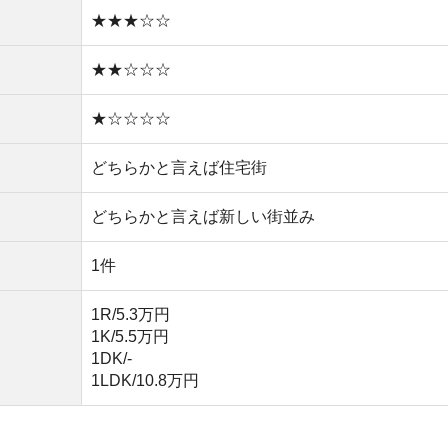
1DK/-
1LDK/10.8万円
い
や買い物環境など、全ての情報を調べるのが面倒なら不動
モッカ
」がおすすめです。550万件以上の物件を取り扱っ
るので、ぜひ利用してみてください。
産屋に行く必要なし！
無料ダウンロード
キャッシュバック実施中