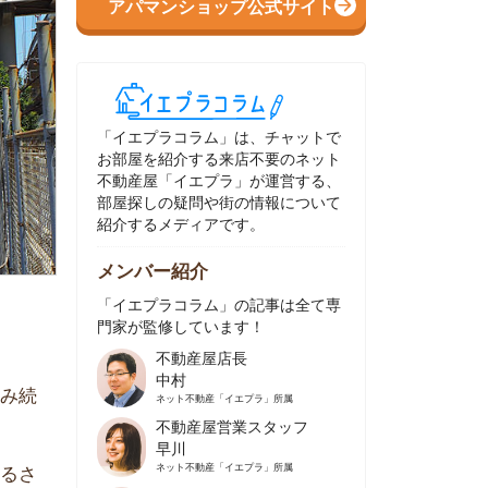
イエプラコラム」は、チャットで
部屋を紹介する来店不要のネット
動産屋「イエプラ」が運営する、
屋探しの疑問や街の情報について
介するメディアです。
ンバー紹介
イエプラコラム」の記事は全て専
家が監修しています！
不動産屋店長
中村
ネット不動産
「イエプラ」所属
不動産屋営業スタッフ
早川
ネット不動産
「イエプラ」所属
不動産屋営業スタッフ
村野
ネット不動産
「イエプラ」所属
不動産屋宅地建物取引士
舟木
ネット不動産
「イエプラ」所属