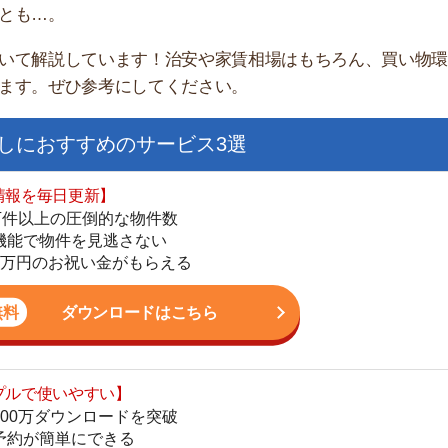
すすめのサービス3選
日更新】
上の圧倒的な物件数
件を見逃さない
お祝い金がもらえる
ダウンロードはこちら
街
いやすい】
一
ダウンロードを突破
同
単にできる
家
最低金額保証
部
ダウンロードはこちら
物
大
エ
を紹介してくれる】
引
すべての物件を網羅
シ