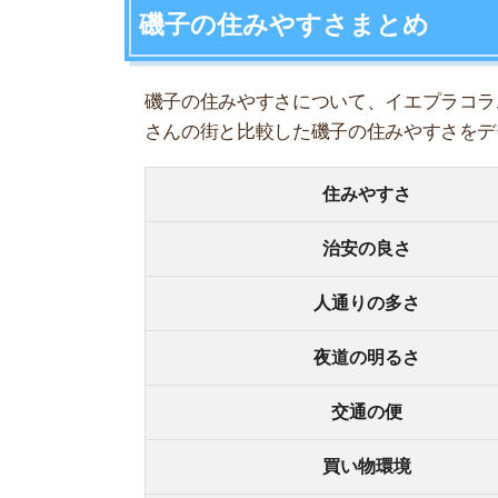
夜道の明るさ
交通の便
買い物環境
コンビニの多さ
飲食店の多さ
娯楽施設
住宅街or繁華街
古い街並みor新しい街並み
警察署や交番(駅500m圏内)
家賃相場