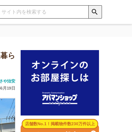
数No.1！掲載物件数230万件以上
パマンショップ公式サイト