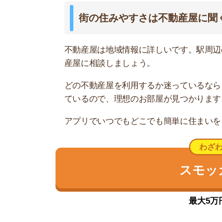
住宅街と工場地帯に別れている街
磯子駅周辺は、西側の丘陵エリアと東側の海浜エ
備された街並みと閑静な住宅街が特徴で、ファミ
海浜エリアはほとんど工場地帯で物件が少なく、
ガスがあります。よって住むのはあまりおすすめ
買い物施設は駅から徒歩2、3分圏内に「スズキヤ
す。また、駅から徒歩約10分にある「マルエツ」
電車はJR京浜東北線・根岸線が利用できて、横浜
て、1時間に平均3、4本は始発電車が出ています
ます。
磯子駅周辺だけでなく、磯子区が非常に治安の良
内で2番目に犯罪発生率が低いです。