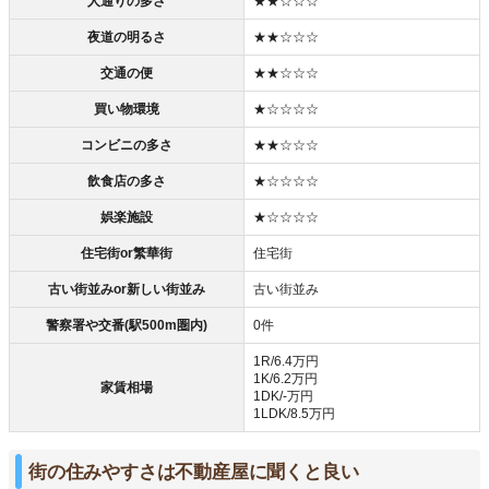
人通りの多さ
★★☆☆☆
夜道の明るさ
★★☆☆☆
交通の便
★★☆☆☆
買い物環境
★☆☆☆☆
コンビニの多さ
★★☆☆☆
飲食店の多さ
★☆☆☆☆
娯楽施設
★☆☆☆☆
住宅街or繁華街
住宅街
古い街並みor新しい街並み
古い街並み
警察署や交番(駅500m圏内)
0件
1R/6.4万円
1K/6.2万円
家賃相場
1DK/-万円
1LDK/8.5万円
街の住みやすさは不動産屋に聞くと良い