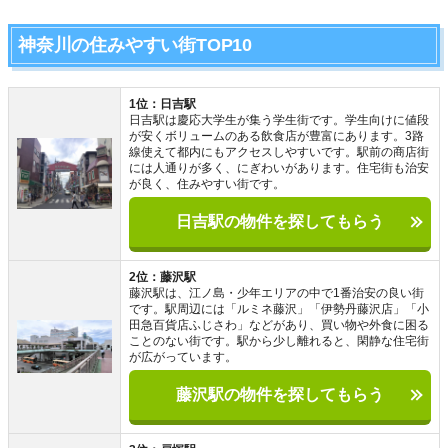
神奈川の住みやすい街TOP10
1位：日吉駅
日吉駅は慶応大学生が集う学生街です。学生向けに値段
が安くボリュームのある飲食店が豊富にあります。3路
線使えて都内にもアクセスしやすいです。駅前の商店街
には人通りが多く、にぎわいがあります。住宅街も治安
が良く、住みやすい街です。
日吉駅の物件を探してもらう
2位：藤沢駅
藤沢駅は、江ノ島・少年エリアの中で1番治安の良い街
です。駅周辺には「ルミネ藤沢」「伊勢丹藤沢店」「小
田急百貨店ふじさわ」などがあり、買い物や外食に困る
ことのない街です。駅から少し離れると、閑静な住宅街
が広がっています。
藤沢駅の物件を探してもらう