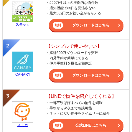
・550万件以上の圧倒的な物件数
・通知機能で物件を見逃さない
・最大5万円のお祝い金がもらえる
スモッカ
ダウンロードはこちら
【シンプルで使いやすい】
・累計500万ダウンロードを突破
・内見予約が簡単にできる
・仲介手数料を最低金額保証
CANARY
ダウンロードはこちら
【LINEで物件を紹介してくれる】
・一都三県ほぼすべての物件を網羅
・早朝から深夜まで相談可能
・ネットにない物件をタイムリーに紹介
スミカ
公式LINEはこちら