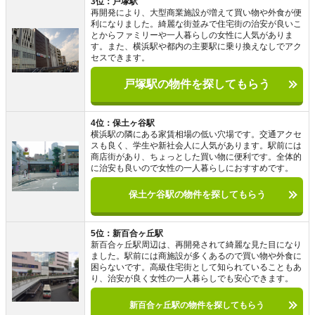
3位：戸塚駅
再開発により、大型商業施設が増えて買い物や外食が便
利になりました。綺麗な街並みで住宅街の治安が良いこ
とからファミリーや一人暮らしの女性に人気がありま
す。また、横浜駅や都内の主要駅に乗り換えなしでアク
セスできます。
戸塚駅の物件を探してもらう
4位：保土ヶ谷駅
横浜駅の隣にある家賃相場の低い穴場です。交通アクセ
スも良く、学生や新社会人に人気があります。駅前には
商店街があり、ちょっとした買い物に便利です。全体的
に治安も良いので女性の一人暮らしにおすすめです。
保土ケ谷駅の物件を探してもらう
5位：新百合ヶ丘駅
新百合ヶ丘駅周辺は、再開発されて綺麗な見た目になり
ました。駅前には商施設が多くあるので買い物や外食に
困らないです。高級住宅街として知られていることもあ
り、治安が良く女性の一人暮らしでも安心できます。
新百合ヶ丘駅の物件を探してもらう