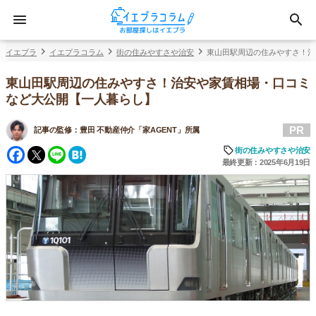
イエプラ
イエプラコラム
街の住みやすさや治安
東山田駅周辺の住みやすさ！治
東山田駅周辺の住みやすさ！治安や家賃相場・口コミ
など大公開【一人暮らし】
PR
記事の監修：
豊田 不動産仲介「家AGENT」所属
Facebook
Twitter
Line
Hatena
街の住みやすさや治安
最終更新：2025年6月19日