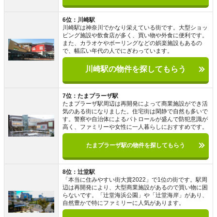
6位：川崎駅
川崎駅は神奈川でかなり栄えている街です。大型ショッ
ピング施設や飲食店が多く、買い物や外食に便利です。
また、カラオケやボーリングなどの娯楽施設もあるの
で、幅広い年代の人でにぎわっています。
川崎駅の物件を探してもらう
7位：たまプラーザ駅
たまプラーザ駅周辺は再開発によって商業施設ができ活
気のある街になりました。住宅街は閑静で自然も多いで
す。警察や自治体によるパトロールが盛んで防犯意識が
高く、ファミリーや女性に一人暮らしにおすすめです。
たまプラーザ駅の物件を探してもらう
8位：辻堂駅
「本当に住みやすい街大賞2022」で1位の街です。駅周
辺は再開発により、大型商業施設があるので買い物に困
らないです。「辻堂海浜公園」や「辻堂海岸」があり、
自然豊かで特にファミリーに人気があります。