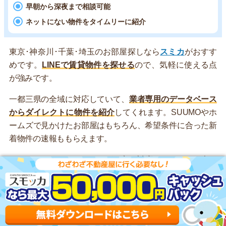
早朝から深夜まで相談可能
ネットにない物件をタイムリーに紹介
東京･神奈川･千葉･埼玉のお部屋探しなら
スミカ
がおすす
めです。
LINEで賃貸物件を探せる
ので、気軽に使える点
が強みです。
一都三県の全域に対応していて、
業者専用のデータベース
からダイレクトに物件を紹介
してくれます。SUUMOやホ
ームズで見かけたお部屋はもちろん、希望条件に合った新
着物件の速報ももらえます。
また、AIではなくスタッフが丁寧に対応しているのも大き
な特徴です。的外れな案内がないため、ストレスフリーと
評判が良いです。
夜間も営業している
ので、昼間は忙しい
人も、寝る前の数分を使ってお部屋を探してみましょう！
LINEで気軽にお部屋を探せる！