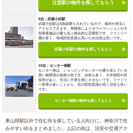
辻堂駅の物件を探してもらう
9位：武蔵小杉駅
武蔵小杉駅は6路線乗り入れているので、都内や埼玉に
アクセスできます。再開発によりタワーマンションや大
型商業施設が建ち並ぶ都会的な雰囲気です。ファミリー
層が多く、地域防犯意識も高いため治安は良いです。
武蔵小杉駅の物件を探してもらう
10位：センター南駅
センター南は、ショッピングセンターが建ち並んでいる
買い物環境が抜群の街です。自然も多く、大学病院や区
役所があり、生活に不便を感じさせないです。ファミリ
ー世帯が多いことから、街の防犯意識が高く治安も良い
です。
センター南駅の物件を探してもらう
東山田駅以外で住む街を探している人向けに、神奈川で住
みやすい街をまとめました。上記の街は、治安や交通アク