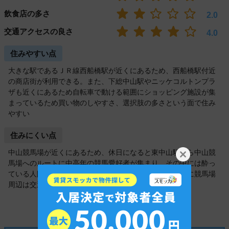
飲食店の多さ
2.0
交通アクセスの良さ
4.0
住みやすい点
大きな駅であるＪＲ線西船橋駅が近くにあるため、西船橋駅付近
の商店街が利用できる。また、下総中山駅やニッケコルトンプラ
ザも近くにあるため自転車で動ける範囲にショッピング施設が集
まっているため買い物のしやすさ、選択肢の多さという面で住み
やすい
住みにくい点
中山競馬場が近くにあるため、休日になると東中山駅から中山競
馬場へのルートに中高年の競馬愛好者が集まり、その中には酔っ
ている人間もいるため、休日には治安が悪くなり、同時に競馬場
周辺は交通規制されるため不便になる