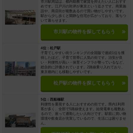
市川駅周辺は、都内勤務で家賃を抑えたい人におすす
めです。江戸川の対岸が東京という近さです。商業施
設や、商店街が複数あるので買い物がしやすいです。
駅から少し歩くと閑静な住宅が広がっており、落ちつ
いて暮らせます。
市川駅の物件を探してもらう
4位：松戸駅
子育てしやすい街ランキングの全国版で連続1位を獲
得したほど、子育て世帯に人気の街です。治安が良
い・利便性が高い・保育インフラが整っているなど、
総合的に評価されています。2路線乗り入れており、
東京都内にも移動しやすいです。
松戸駅の物件を探してもらう
5位：西船橋駅
利便性を重視する人におすすめの街です。県内1利用
客が多く、全部で5路線使えます。始発電車も複数あ
るので、座って通勤したい人向けです。駅前に買い物
環境や飲食店が充実しているので、生活には困りませ
ん。