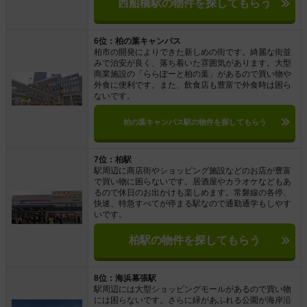
西船橋駅の物件を探してもらう
6位：柏の葉キャンパス
柏市の開発によりできた新しめの街です。綺麗な街並
みで治安が良く、落ち着いた雰囲気があります。大型
商業施設の「ららぽーと柏の葉」があるので買い物や
外食に便利です。また、飲食店も豊富で外食時は困ら
ないです。
柏の葉キャンパス駅の物件を探してもらう
7位：柏駅
駅周辺に商店街やショッピング施設などのお店が豊富
で買い物に困らないです。居酒屋やカラオケなどもあ
るので休日のお出かけも楽しめます。常磐線の各停、
快速、特急すべてが停まる駅なので通勤通学もしやす
いです。
柏駅の物件を探してもらう
8位：海浜幕張駅
駅周辺には大型ショッピングモールがあるので買い物
には困らないです。さらに緑があふれる公園が海岸沿