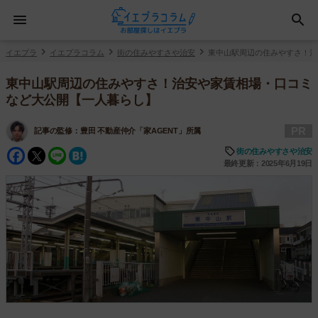
イエプラ
イエプラコラム
街の住みやすさや治安
東中山駅周辺の住みやすさ！治
東中山駅周辺の住みやすさ！治安や家賃相場・口コミ
など大公開【一人暮らし】
PR
記事の監修：
豊田 不動産仲介「家AGENT」所属
Facebook
Twitter
Line
Hatena
街の住みやすさや治安
最終更新：2025年6月19日