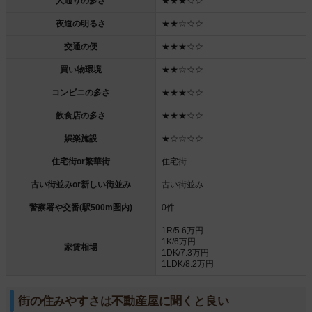
人通りの多さ
★★★☆☆
夜道の明るさ
★★☆☆☆
交通の便
★★★☆☆
買い物環境
★★☆☆☆
コンビニの多さ
★★★☆☆
飲食店の多さ
★★★☆☆
娯楽施設
★☆☆☆☆
住宅街or繁華街
住宅街
古い街並みor新しい街並み
古い街並み
警察署や交番(駅500m圏内)
0件
1R/5.6万円
1K/6万円
家賃相場
1DK/7.3万円
1LDK/8.2万円
街の住みやすさは不動産屋に聞くと良い