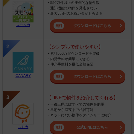
・550万件以上の圧倒的な物件数
・通知機能で物件を見逃さない
・最大5万円のお祝い金がもらえる
スモッカ
ダウンロードはこちら
【シンプルで使いやすい】
・累計500万ダウンロードを突破
・内見予約が簡単にできる
・仲介手数料を最低金額保証
CANARY
ダウンロードはこちら
【LINEで物件を紹介してくれる】
・一都三県ほぼすべての物件を網羅
・早朝から深夜まで相談可能
・ネットにない物件をタイムリーに紹介
スミカ
公式LINEはこちら