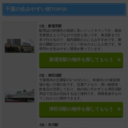
千葉の住みやすい街TOP10
1位：新浦安駅
駅周辺の利便性が抜群に良いベッドタウンです。風俗
営業禁止エリアなので治安も良いです。東京駅まで1
本で行けるので、都内通勤の人にもおすすめです。舞
浜の隣駅なのでディズニー好きの人にも人気です。世
帯問わず住みやすい環境が整っています。
新浦安駅の物件を探してもらう
2位：津田沼駅
千葉県内の主要駅の1つのわりに、単身向けの家賃相
場が低い穴場の街です。交通アクセス・買い物環境・
飲食店が充実しており、他の街に行かずとも津田沼駅
周辺で生活が完結するほど便利です。再開発途中なの
でこれからに期待できます。
津田沼駅の物件を探してもらう
3位：市川駅