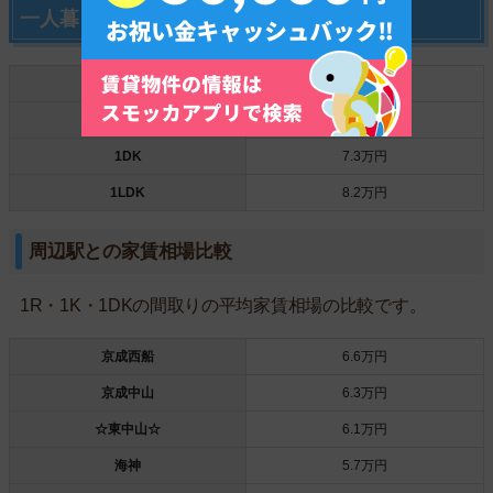
一人暮らし向けの間取りの家賃相場
1R
5.6万円
1K
6万円
1DK
7.3万円
1LDK
8.2万円
周辺駅との家賃相場比較
1R・1K・1DKの間取りの平均家賃相場の比較です。
京成西船
6.6万円
京成中山
6.3万円
☆東中山☆
6.1万円
海神
5.7万円