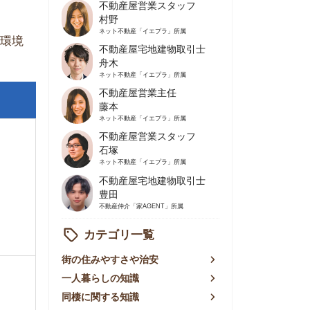
不動産屋営業主任
藤本
ネット不動産
「イエプラ」所属
不動産屋営業スタッフ
石塚
ネット不動産
「イエプラ」所属
不動産屋宅地建物取引士
豊田
不動産仲介
「家AGENT」所属
カテゴリ一覧
の住みやすさや治安
人暮らしの知識
棲に関する知識
賃やお金のこと
屋探しの知恵
件探しのマル秘情報
手不動産屋の評判
リアごとの家賃
っ越しの知識
ェアハウスの知識