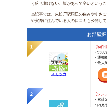
お部屋探しにお
【物件情報を毎
・550万件以
・通知機能で物
・最大5万円の
スモッカ
【シンプルで使
・累計500万
・内見予約が簡
・仲介手数料を
CANARY
【LINEで物件
・一都三県ほぼ