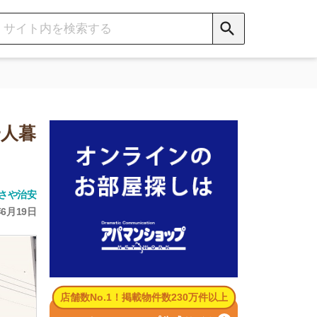
数No.1！掲載物件数230万件以上
パマンショップ公式サイト