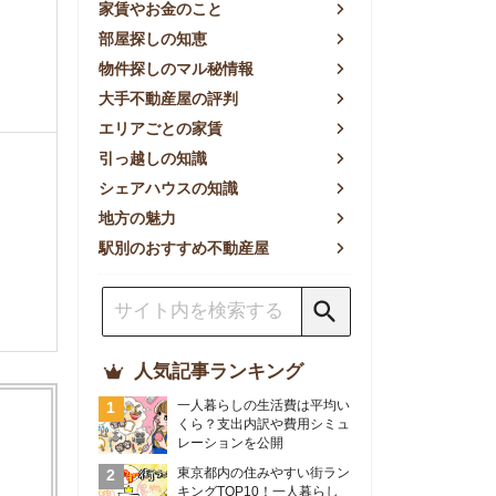
方の魅力
別のおすすめ不動産屋
人気記事ランキング
一人暮らしの生活費は平均い
くら？支出内訳や費用シミュ
レーションを公開
東京都内の住みやすい街ラン
キングTOP10！一人暮らし
におすすめの駅も公開
【2026年最新】
【2026年】賃貸サイトおす
すめランキング！全50社の
物件探しサイトを比較検証
おすすめの良い不動産屋ラン
キングTOP10！プロが賃貸
仲介業者を徹底比較
部屋探しアプリ全27社徹底
比較！物件探しアプリランキ
ングTOP5【ニーズ別】
賃貸の家賃保証会社で審査が