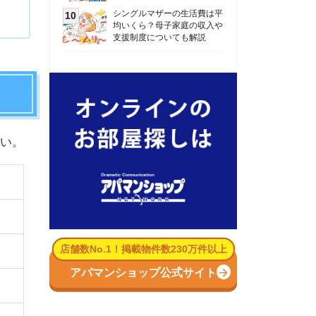
数No.1！掲載物件数230万件以上
パマンショップ公式サイト