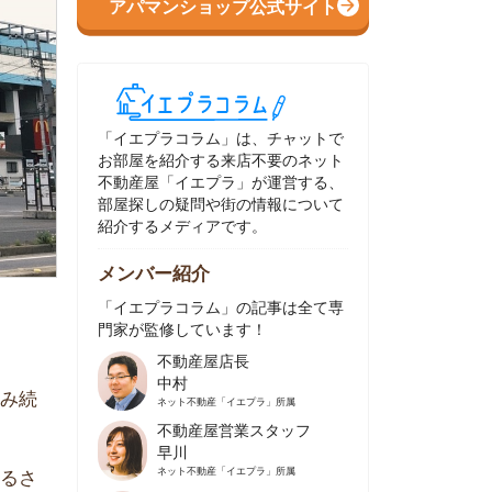
イエプラコラム」は、チャットで
部屋を紹介する来店不要のネット
動産屋「イエプラ」が運営する、
屋探しの疑問や街の情報について
介するメディアです。
ンバー紹介
イエプラコラム」の記事は全て専
家が監修しています！
不動産屋店長
中村
ネット不動産
「イエプラ」所属
不動産屋営業スタッフ
早川
ネット不動産
「イエプラ」所属
不動産屋営業スタッフ
村野
ネット不動産
「イエプラ」所属
不動産屋宅地建物取引士
舟木
ネット不動産
「イエプラ」所属