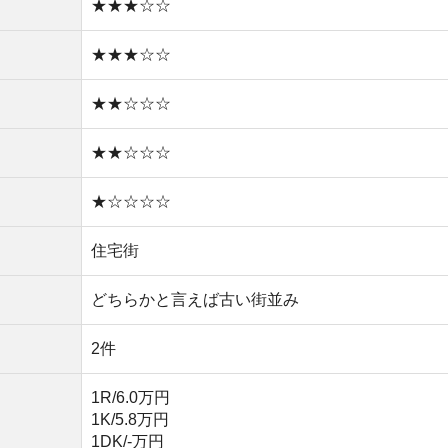
1R/6.0万円
1K/5.8万円
1DK/-万円
1LDK/7.4万円
・東京・品川に直通のアクセス環境
・ファミリーも多く治安が良い
・駅前に深夜まで営業しているスーパーがある
・周辺駅より家賃相場が高い
・娯楽施設が少ない
すすめのサービス3選
日更新】
上の圧倒的な物件数
件を見逃さない
お祝い金がもらえる