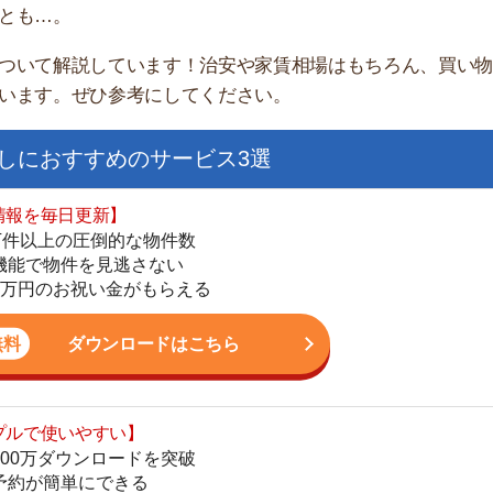
すすめのサービス3選
日更新】
上の圧倒的な物件数
件を見逃さない
お祝い金がもらえる
ダウンロードはこちら
街
いやすい】
一
ダウンロードを突破
同
単にできる
家
最低金額保証
部
ダウンロードはこちら
物
大
エ
を紹介してくれる】
引
すべての物件を網羅
シ