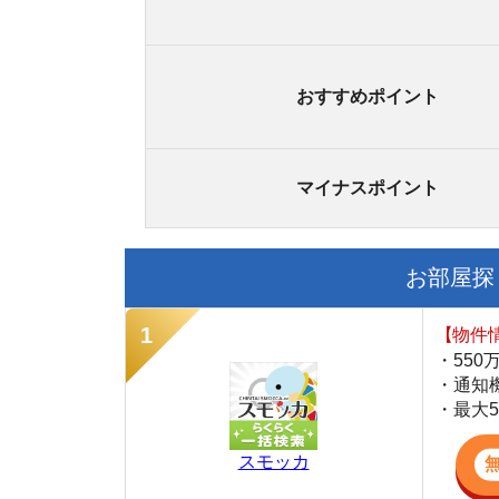
スモッカ
【シンプルで使
・累計500万
・内見予約が簡
・仲介手数料を
CANARY
【LINEで物件
・一都三県ほぼ
・早朝から深夜
・ネットにない
スミカ