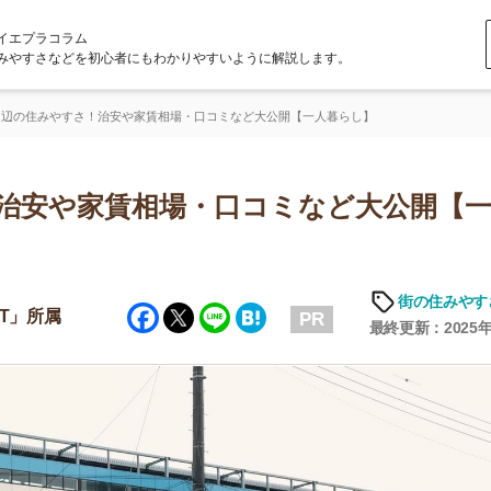
ラム
どを初心者にもわかりやすいように解説します。
すさ！治安や家賃相場・口コミなど大公開【一人暮らし】
や家賃相場・口コミなど大公開【一人暮
街の住みやすさや治安
Facebook
Twitter
Line
Hatena
PR
最終更新：2025年6月19日
店舗
ア