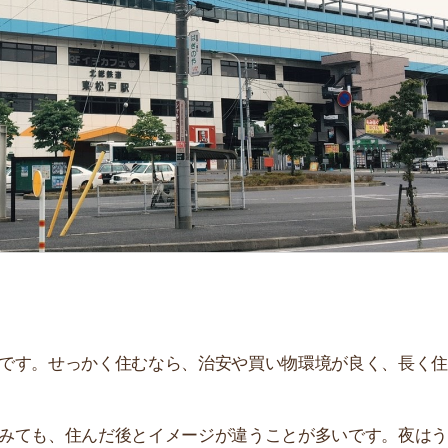
「
お
不
部
紹
メ
「
門
せっかく住むなら、治安や買い物環境が良く、長く住み続
、住んだ後とイメージが違うことが多いです。夜はうるさ
。
解説しています！治安や家賃相場はもちろん、買い物環境
。ぜひ参考にしてください。