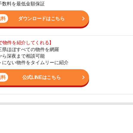
まで相談可能
地
物件をタイムリーに紹介
駅
公式LINEはこちら
1
2
ン。宅地建物取引士の資格を取得している。営業マンとし
3
入居審査についての不安や疑問を解決しています。
4
5
6