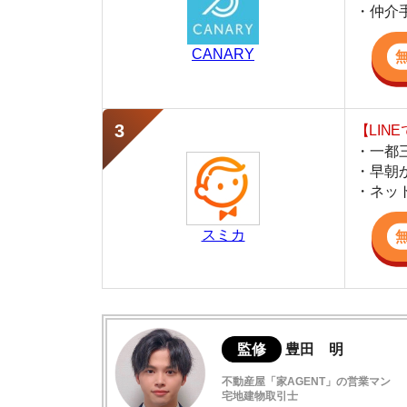
・早朝から深夜
・ネットにない
スミカ
監修
豊田 明
不動産屋「家AGENT」の営業マン
宅地建物取引士
賃貸の仲介会社「家AGENT」の現役の営業マ
ての経験と専門知識を活かして、お部屋探しや
東松戸の住みやすさデータ
再開発が進む新しい街
東松戸駅周辺の特徴や雰囲気について
東松戸の口コミ評判(全7件)