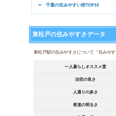
治安の良さ
人通りの多さ
夜道の明るさ
交通の便
買い物環境
コンビニの多さ
飲食店の多さ
娯楽施設
住宅街or繁華街
古い街並みor新しい街並み
警察署や交番(駅500m圏内)