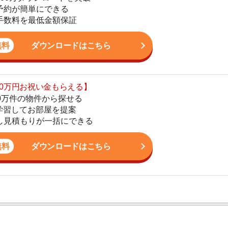
の物件から探せる
てお部屋を提案
4
りが一括にできる
5
ダウンロードはこちら
6
7
8
9
ン。宅地建物取引士の資格を取得している。営業マンとし
入居審査についての不安や疑問を解決しています。
10