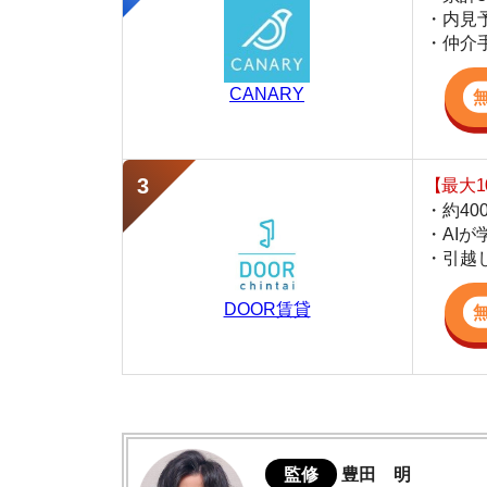
・約400万件
・AIが学習し
・引越し見積も
DOOR賃貸
監修
豊田 明
不動産屋「家AGENT」の営業マン
宅地建物取引士
賃貸の仲介会社「家AGENT」の現役の営業マ
ての経験と専門知識を活かして、お部屋探しや
春木駅周辺の住みやすさデータ
実際に春木に行ってみました