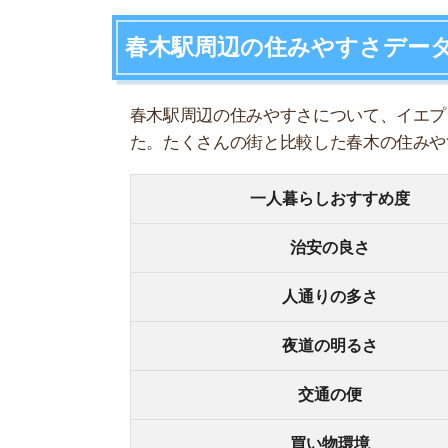
人通りの多さ
夜道の明るさ
交通の便
買い物環境
コンビニの多さ
飲食店の多さ
娯楽施設
住宅街or繁華街
古い街並みor新しい街並み
警察署や交番(駅500m圏内)