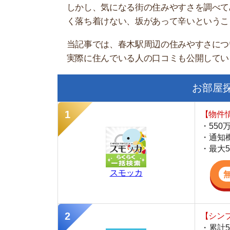
お部屋探しに
【物件情報を毎
・550万件以
・通知機能で物
・最大5万円の
スモッカ
【シンプルで使
・累計500万
・内見予約が簡
・仲介手数料を
CANARY
【最大10万円