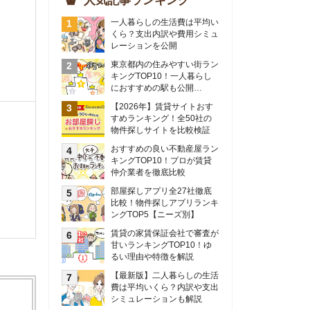
物件探しサイトを比較検証
おすすめの良い不動産屋ラン
キングTOP10！プロが賃貸
仲介業者を徹底比較
部屋探しアプリ全27社徹底
比較！物件探しアプリランキ
ングTOP5【ニーズ別】
賃貸の家賃保証会社で審査が
甘いランキングTOP10！ゆ
るい理由や特徴を解説
【最新版】二人暮らしの生活
費は平均いくら？内訳や支出
シミュレーションも解説
東京のおすすめ不動産会社ラ
ンキングTOP10を大公開！
カップルの同棲におすすめの
間取りは？実例をもとに最適
なお部屋を解説！
シングルマザーの生活費は平
均いくら？母子家庭の収入や
支援制度についても解説