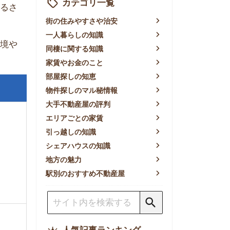
賃やお金のこと
屋探しの知恵
件探しのマル秘情報
手不動産屋の評判
リアごとの家賃
っ越しの知識
ェアハウスの知識
方の魅力
別のおすすめ不動産屋
人気記事ランキング
一人暮らしの生活費は平均い
くら？支出内訳や費用シミュ
レーションを公開
東京都内の住みやすい街ラン
キングTOP10！一人暮らし
におすすめの駅も公開
【2026年最新】
【2026年】賃貸サイトおす
すめランキング！全50社の