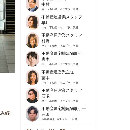
不動産屋営業スタッフ
早川
ネット不動産
「イエプラ」所属
不動産屋営業スタッフ
村野
ネット不動産
「イエプラ」所属
不動産屋宅地建物取引士
舟木
ネット不動産
「イエプラ」所属
不動産屋営業主任
藤本
ネット不動産
「イエプラ」所属
不動産屋営業スタッフ
石塚
ネット不動産
「イエプラ」所属
不動産屋宅地建物取引士
豊田
不動産仲介
「家AGENT」所属
カテゴリ一覧
の住みやすさや治安
人暮らしの知識
棲に関する知識