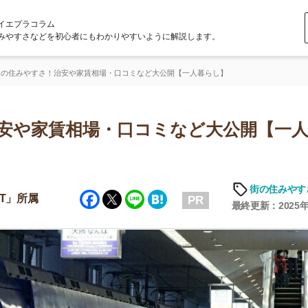
ラム
どを初心者にもわかりやすいように解説します。
さ！治安や家賃相場・口コミなど大公開【一人暮らし】
家賃相場・口コミなど大公開【一人暮ら
「
お
街の住みやすさや治安
Facebook
Twitter
Line
Hatena
不
PR
部
最終更新：2025年6月19日
紹
メ
「
門