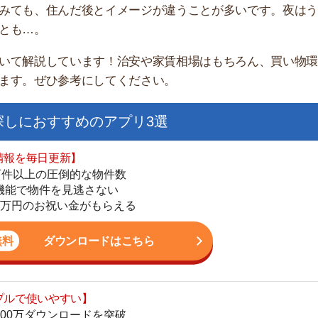
家
部
おすすめのアプリ3選
物
大
日更新】
エ
上の圧倒的な物件数
引
件を見逃さない
シ
お祝い金がもらえる
地
駅
ダウンロードはこちら
いやすい】
ダウンロードを突破
単にできる
1
最低金額保証
ダウンロードはこちら
2
3
お祝い金もらえる】