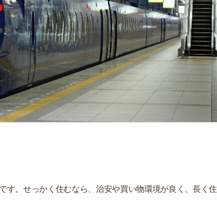
せっかく住むなら、治安や買い物環境が良く、長く住み続
、住んだ後とイメージが違うことが多いです。夜はうるさ
。
街
一
説しています！治安や家賃相場はもちろん、買い物環境や
同
ぜひ参考にしてください。