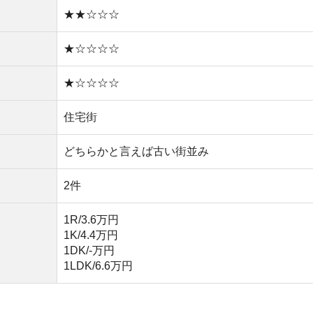
1DK/‐万円
1LDK/6.6万円
い
や買い物環境など、全ての情報を調べるのが面倒なら不動
モッカ
」がおすすめです。550万件以上の物件を取り扱っ
るので、ぜひ利用してみてください。
産屋に行く必要なし！
無料ダウンロード
キャッシュバック実施中