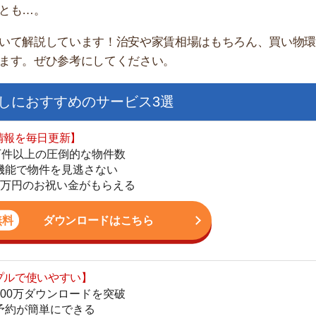
すすめのサービス3選
日更新】
上の圧倒的な物件数
件を見逃さない
お祝い金がもらえる
ダウンロードはこちら
街
いやすい】
一
ダウンロードを突破
同
単にできる
家
最低金額保証
部
ダウンロードはこちら
物
大
エ
を紹介してくれる】
引
すべての物件を網羅
シ