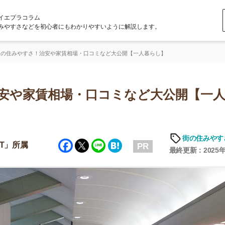
ラム
どを初心者にもわかりやすいように解説します。
さ！治安や家賃相場・口コミなど大公開【一人暮らし】
家賃相場・口コミなど大公開【一人暮ら
街の住みやすさや治安
Facebook
Twitter
Line
Hatena
PR
最終更新：2025年6月19日
店舗
ア