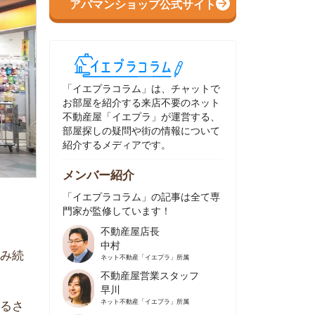
イエプラコラム」は、チャットで
部屋を紹介する来店不要のネット
動産屋「イエプラ」が運営する、
屋探しの疑問や街の情報について
介するメディアです。
ンバー紹介
イエプラコラム」の記事は全て専
家が監修しています！
不動産屋店長
中村
ネット不動産
「イエプラ」所属
不動産屋営業スタッフ
早川
ネット不動産
「イエプラ」所属
不動産屋営業スタッフ
村野
ネット不動産
「イエプラ」所属
不動産屋宅地建物取引士
舟木
ネット不動産
「イエプラ」所属