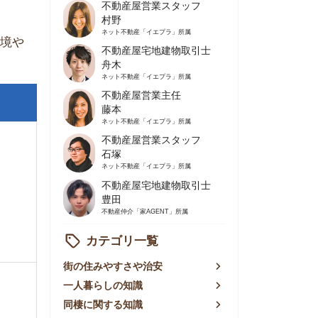
不動産屋営業主任
藤本
ネット不動産
「イエプラ」所属
不動産屋営業スタッフ
石塚
ネット不動産
「イエプラ」所属
不動産屋宅地建物取引士
豊田
不動産仲介
「家AGENT」所属
カテゴリ一覧
の住みやすさや治安
人暮らしの知識
棲に関する知識
賃やお金のこと
屋探しの知恵
件探しのマル秘情報
手不動産屋の評判
リアごとの家賃
っ越しの知識
ェアハウスの知識