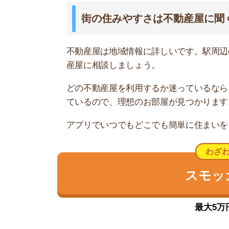
飯能は自然豊かで閑静な住宅街
飯能は自然豊かで閑静な住宅街です。駅北側は買
がっています。
治安は良好です。ただ、駅北側の一部エリアで公
道が多く、女性の一人歩きは不安に感じるかもし
買い物施設は駅ビル「PePe」と北口側に「スー
は駅から徒歩20分以上離れた住宅街の中に「スー
電車は西武池袋線が利用でき、所沢駅まで約19分
線・副都心線・東急東横線と接続しているため、