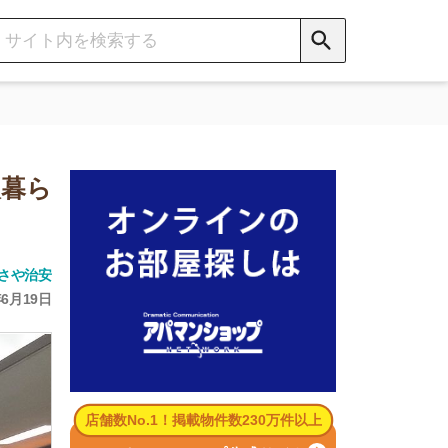
数No.1！掲載物件数230万件以上
パマンショップ公式サイト