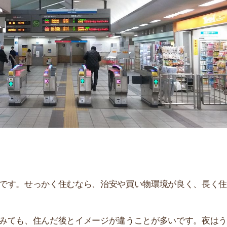
「
お
不
部
紹
メ
「
門
せっかく住むなら、治安や買い物環境が良く、長く住み続
、住んだ後とイメージが違うことが多いです。夜はうるさ
。
説しています！治安や家賃相場はもちろん、買い物環境や
ぜひ参考にしてください。