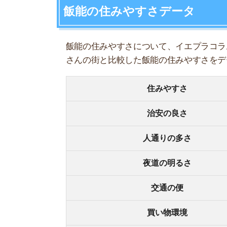
夜道の明るさ
交通の便
買い物環境
コンビニの多さ
飲食店の多さ
娯楽施設
住宅街or繁華街
古い街並みor新しい街並み
警察署や交番(駅500m圏内)
家賃相場