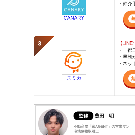
・早朝から深夜
・ネットにない
スミカ
監修
豊田 明
不動産屋「家AGENT」の営業マン
宅地建物取引士
賃貸の仲介会社「家AGENT」の現役の営業マ
ての経験と専門知識を活かして、お部屋探しや
飯能の住みやすさデータ
飯能は自然豊かで閑静な住宅街
飯能駅周辺の特徴や雰囲気の解説
飯能は駅の南側は治安が良い