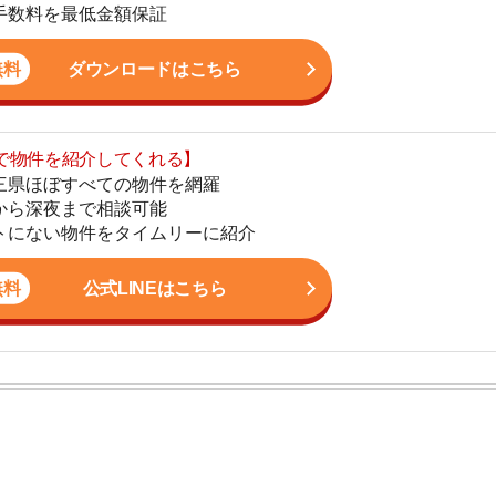
まで相談可能
地
物件をタイムリーに紹介
駅
公式LINEはこちら
1
2
ン。宅地建物取引士の資格を取得している。営業マンとし
3
入居審査についての不安や疑問を解決しています。
4
5
6