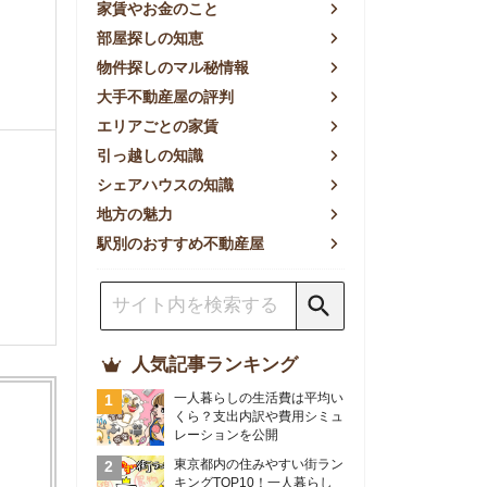
方の魅力
別のおすすめ不動産屋
人気記事ランキング
一人暮らしの生活費は平均い
くら？支出内訳や費用シミュ
レーションを公開
東京都内の住みやすい街ラン
キングTOP10！一人暮らし
におすすめの駅も公開
【2026年最新】
【2026年】賃貸サイトおす
すめランキング！全50社の
物件探しサイトを比較検証
おすすめの良い不動産屋ラン
キングTOP10！プロが賃貸
仲介業者を徹底比較
部屋探しアプリ全27社徹底
比較！物件探しアプリランキ
ングTOP5【ニーズ別】
賃貸の家賃保証会社で審査が