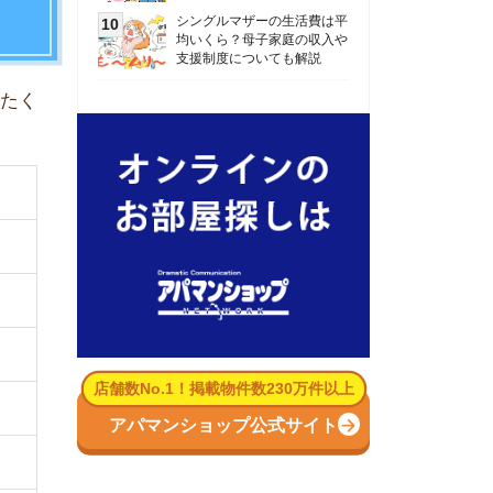
数No.1！掲載物件数230万件以上
パマンショップ公式サイト