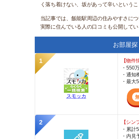
お部屋探しにお
【物件情報を毎
・550万件以
・通知機能で物
・最大5万円の
スモッカ
【シンプルで使
・累計500万
・内見予約が簡
・仲介手数料を
CANARY
【LINEで物件
・一都三県ほぼ