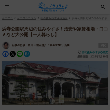
イエプラ
イエプラコラム
街の住みやすさや治安
浜寺公園駅周辺の住みやすさ！
浜寺公園駅周辺の住みやすさ！治安や家賃相場・口コ
ミなど大公開【一人暮らし】
PR
記事の監修：
豊田 不動産仲介「家AGENT」所属
Facebook
Twitter
Line
Hatena
街の住みやすさや治安
最終更新：2025年6月19日