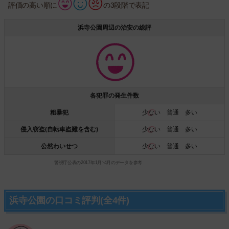
評価の高い順に
の3段階で表記
浜寺公園周辺の治安の総評
各犯罪の発生件数
粗暴犯
少ない
普通 多い
侵入窃盗(自転車盗難を含む)
少ない
普通 多い
公然わいせつ
少ない
普通 多い
警視庁公表の2017年1月~4月のデータを参考
浜寺公園の口コミ評判(全4件)