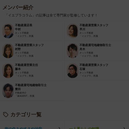
メンバー紹介
「イエプラコラム」の記事は全て専門家が監修しています！
不動産屋店長
不動産屋営業スタッフ
中村
早川
ネット不動産
ネット不動産
「イエプラ」所属
「イエプラ」所属
不動産屋営業スタッフ
不動産屋宅地建物取引士
村野
舟木
ネット不動産
ネット不動産
「イエプラ」所属
「イエプラ」所属
不動産屋営業主任
不動産屋営業スタッフ
藤本
石塚
ネット不動産
ネット不動産
「イエプラ」所属
「イエプラ」所属
不動産屋宅地建物取引士
豊田
不動産仲介
「家AGENT」所属
カテゴリ一覧
街の住みやすさや治安
一人暮らしの知識