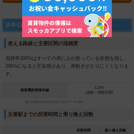
浜寺公園駅の交通アクセスについて
使える路線と主要区間の混雑度
混雑率100%はすべての席に人が座っている状態を指し、
200%になると圧迫感があり、身動きがとりにくくなりま
す。
126%
南海電鉄南海本線
(湊駅～堺駅区間)
国土交通省公表の2015年1月~12月のデータを参考
主要駅までの所要時間と乗り換え回数
所要時間
乗り換え回数