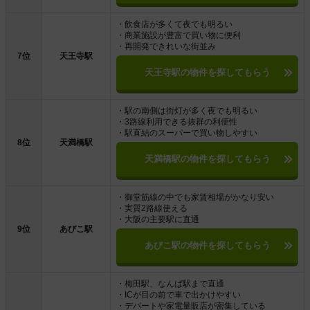
・飲食店が多くて夜でも明るい
・商業施設が豊富で買い物に便利
・再開発できれいな街並み
7位
天王寺駅
天王寺駅の物件を探してもらう
・駅の南側は街灯が多く夜でも明るい
・3路線利用できる抜群の利便性
・駅直結のスーパーで買い物しやすい
8位
天満橋駅
天満橋駅の物件を探してもらう
・御堂筋線の中でも家賃相場がかなり安い
・実質2路線使える
・大阪の主要駅に直通
9位
あびこ駅
あびこ駅の物件を探してもらう
・梅田駅、なんば駅まで直通
・ICが目の前で車で出かけやすい
・デパートや家電量販店が密集している