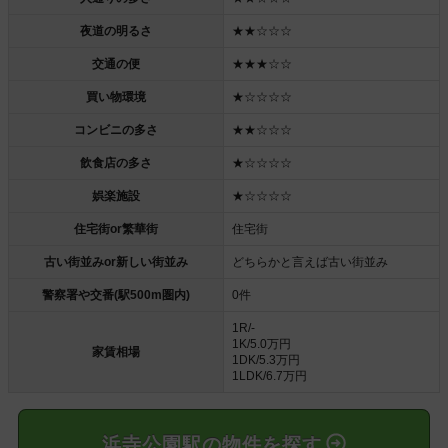
夜道の明るさ
★★☆☆☆
交通の便
★★★☆☆
買い物環境
★☆☆☆☆
コンビニの多さ
★★☆☆☆
飲食店の多さ
★☆☆☆☆
娯楽施設
★☆☆☆☆
住宅街or繁華街
住宅街
古い街並みor新しい街並み
どちらかと言えば古い街並み
警察署や交番(駅500m圏内)
0件
1R/-
1K/5.0万円
家賃相場
1DK/5.3万円
1LDK/6.7万円
浜寺公園駅の物件を探す