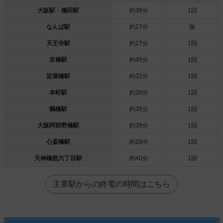
大阪駅・梅田駅
約39分
1回
なんば駅
約27分
無
天王寺駅
約27分
1回
京橋駅
約45分
1回
淀屋橋駅
約32分
1回
本町駅
約30分
1回
鶴橋駅
約35分
1回
大阪阿部野橋駅
約39分
1回
心斎橋駅
約28分
1回
天神橋筋六丁目駅
約40分
1回
主要駅からの終電の時間はこちら