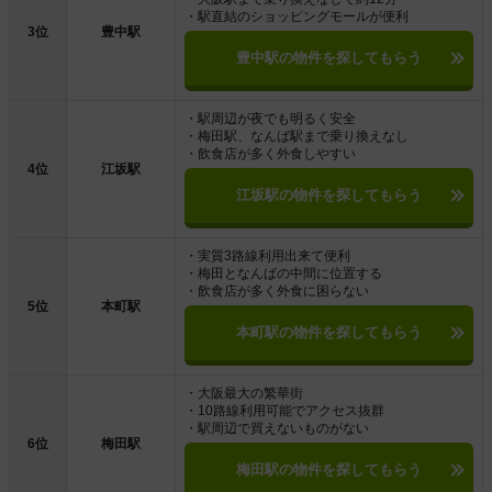
・駅直結のショッピングモールが便利
3位
豊中駅
豊中駅の物件を探してもらう
・駅周辺が夜でも明るく安全
・梅田駅、なんば駅まで乗り換えなし
・飲食店が多く外食しやすい
4位
江坂駅
江坂駅の物件を探してもらう
・実質3路線利用出来て便利
・梅田となんばの中間に位置する
・飲食店が多く外食に困らない
5位
本町駅
本町駅の物件を探してもらう
・大阪最大の繁華街
・10路線利用可能でアクセス抜群
・駅周辺で買えないものがない
6位
梅田駅
梅田駅の物件を探してもらう