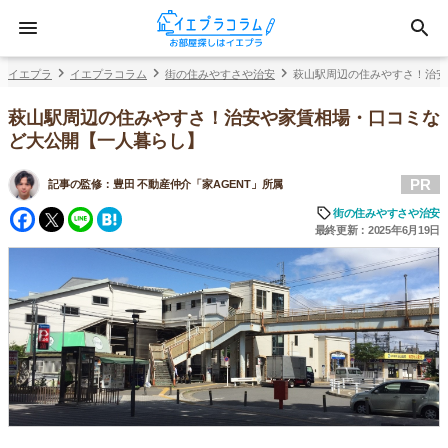
イエプラ
イエプラコラム
街の住みやすさや治安
萩山駅周辺の住みやすさ！治安
萩山駅周辺の住みやすさ！治安や家賃相場・口コミな
ど大公開【一人暮らし】
PR
記事の監修：
豊田 不動産仲介「家AGENT」所属
Facebook
Twitter
Line
Hatena
街の住みやすさや治安
最終更新：2025年6月19日