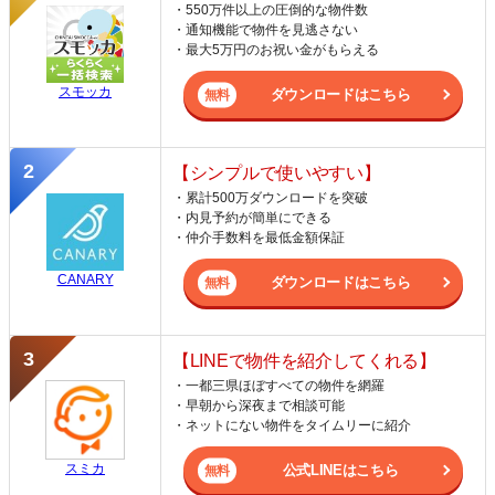
・550万件以上の圧倒的な物件数
・通知機能で物件を見逃さない
・最大5万円のお祝い金がもらえる
スモッカ
ダウンロードはこちら
【シンプルで使いやすい】
・累計500万ダウンロードを突破
・内見予約が簡単にできる
・仲介手数料を最低金額保証
CANARY
ダウンロードはこちら
【LINEで物件を紹介してくれる】
・一都三県ほぼすべての物件を網羅
・早朝から深夜まで相談可能
・ネットにない物件をタイムリーに紹介
スミカ
公式LINEはこちら