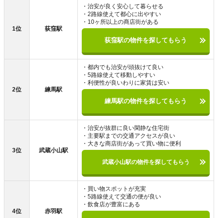
・治安が良く安心して暮らせる
・2路線使えて都心に出やすい
・10ヶ所以上の商店街がある
1位
荻窪駅
荻窪駅の物件を探してもらう
・都内でも治安が頭抜けて良い
・5路線使えて移動しやすい
・利便性が良いわりに家賃は安い
2位
練馬駅
練馬駅の物件を探してもらう
・治安が抜群に良い閑静な住宅街
・主要駅までの交通アクセスが良い
・大きな商店街があって買い物に便利
3位
武蔵小山駅
武蔵小山駅の物件を探してもらう
・買い物スポットが充実
・5路線使えて交通の便が良い
・飲食店が豊富にある
4位
赤羽駅