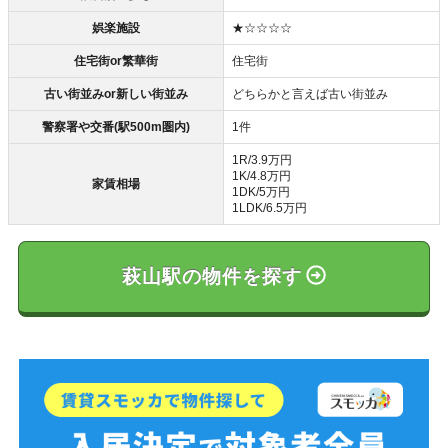
娯楽施設
★☆☆☆☆
住宅街or繁華街
住宅街
古い街並みor新しい街並み
どちらかと言えば古い街並み
警察署や交番(駅500m圏内)
1件
1R/3.9万円
1K/4.8万円
家賃相場
1DK/5万円
1LDK/6.5万円
萩山駅の物件を探す