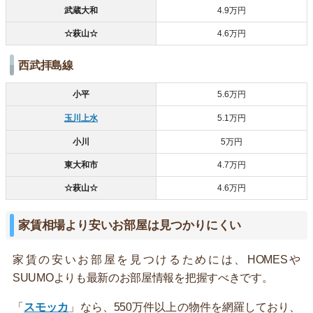
武蔵大和
4.9万円
☆萩山☆
4.6万円
西武拝島線
小平
5.6万円
玉川上水
5.1万円
小川
5万円
東大和市
4.7万円
☆萩山☆
4.6万円
家賃相場より安いお部屋は見つかりにくい
家賃の安いお部屋を見つけるためには、HOMESや
SUUMOよりも最新のお部屋情報を把握すべきです。
「
スモッカ
」なら、550万件以上の物件を網羅しており、