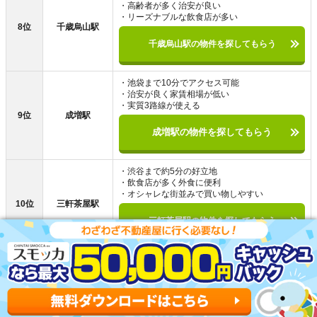
・高齢者が多く治安が良い
・リーズナブルな飲食店が多い
8位
千歳烏山駅
千歳烏山駅の物件を探してもらう
・池袋まで10分でアクセス可能
・治安が良く家賃相場が低い
・実質3路線が使える
9位
成増駅
成増駅の物件を探してもらう
・渋谷まで約5分の好立地
・飲食店が多く外食に便利
・オシャレな街並みで買い物しやすい
10位
三軒茶屋駅
三軒茶屋駅の物件を探してもらう
萩山駅以外で住む街を探している人向けに、東京で住みや
すい街をまとめました。上記の街は、治安や交通アクセス
の良さ、家賃相場の低さなどに優れたおすすめの街です。