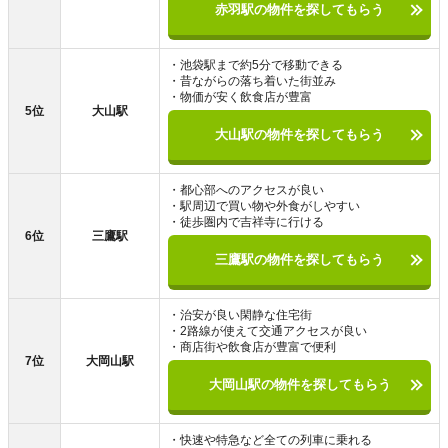
赤羽駅の物件を探してもらう
・池袋駅まで約5分で移動できる
・昔ながらの落ち着いた街並み
・物価が安く飲食店が豊富
5位
大山駅
大山駅の物件を探してもらう
・都心部へのアクセスが良い
・駅周辺で買い物や外食がしやすい
・徒歩圏内で吉祥寺に行ける
6位
三鷹駅
三鷹駅の物件を探してもらう
・治安が良い閑静な住宅街
・2路線が使えて交通アクセスが良い
・商店街や飲食店が豊富で便利
7位
大岡山駅
大岡山駅の物件を探してもらう
・快速や特急など全ての列車に乗れる