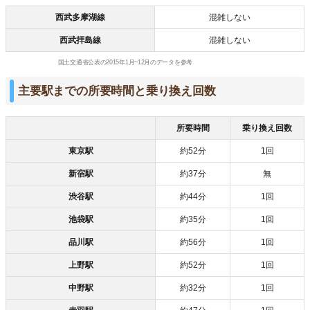
西武多摩湖線
混雑しない
西武拝島線
混雑しない
国土交通省公表の2015年1月~12月のデータを参考
主要駅までの所要時間と乗り換え回数
所要時間
乗り換え回数
東京駅
約52分
1回
新宿駅
約37分
無
渋谷駅
約44分
1回
池袋駅
約35分
1回
品川駅
約56分
1回
上野駅
約52分
1回
中野駅
約32分
1回