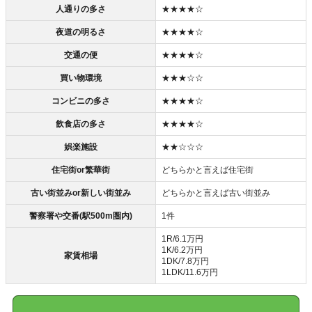
人通りの多さ
★★★★☆
夜道の明るさ
★★★★☆
交通の便
★★★★☆
買い物環境
★★★☆☆
コンビニの多さ
★★★★☆
飲食店の多さ
★★★★☆
娯楽施設
★★☆☆☆
住宅街or繁華街
どちらかと言えば住宅街
古い街並みor新しい街並み
どちらかと言えば古い街並み
警察署や交番(駅500m圏内)
1件
1R/6.1万円
1K/6.2万円
家賃相場
1DK/7.8万円
1LDK/11.6万円