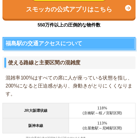
スモッカの公式アプリはこちら
550万件以上の圧倒的な物件数
福島駅の交通アクセスについて
使える路線と主要区間の混雑度
混雑率100%はすべての席に人が座っている状態を指し、
200%になると圧迫感があり、身動きがとりにくくなりま
す。
118%
JR大阪環状線
(京橋駅～桜ノ宮駅区間)
113%
阪神本線
(出屋敷駅～尼崎駅区間)