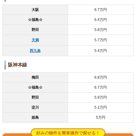
大阪
6.7万円
☆福島☆
6.4万円
野田
5.8万円
天満
5.7万円
西九条
5.4万円
阪神本線
梅田
6.8万円
☆福島☆
6.7万円
野田
5.9万円
淀川
5.1万円
姫島
5万円
好みの物件を簡単操作で探せる！