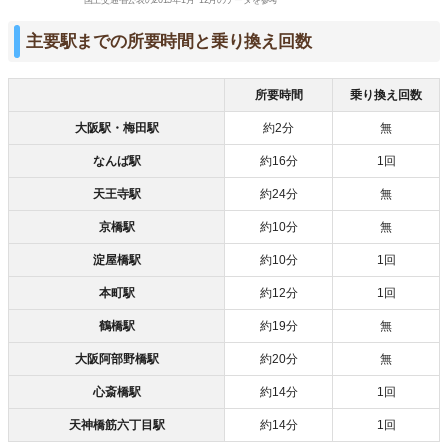
国土交通省公表の2015年1月~12月のデータを参考
主要駅までの所要時間と乗り換え回数
所要時間
乗り換え回数
大阪駅・梅田駅
約2分
無
なんば駅
約16分
1回
天王寺駅
約24分
無
京橋駅
約10分
無
淀屋橋駅
約10分
1回
本町駅
約12分
1回
鶴橋駅
約19分
無
大阪阿部野橋駅
約20分
無
心斎橋駅
約14分
1回
天神橋筋六丁目駅
約14分
1回