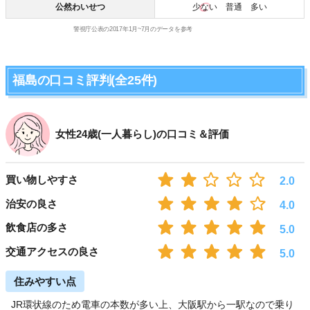
公然わいせつ
少ない
普通 多い
警視庁公表の2017年1月~7月のデータを参考
福島の口コミ評判(全25件)
女性24歳(一人暮らし)の口コミ＆評価
買い物しやすさ
2.0
治安の良さ
4.0
飲食店の多さ
5.0
交通アクセスの良さ
5.0
住みやすい点
JR環状線のため電車の本数が多い上、大阪駅から一駅なので乗り