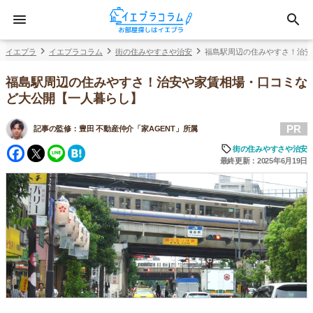
イエプラ
イエプラコラム
街の住みやすさや治安
福島駅周辺の住みやすさ！治安
福島駅周辺の住みやすさ！治安や家賃相場・口コミな
ど大公開【一人暮らし】
PR
記事の監修：
豊田 不動産仲介「家AGENT」所属
Facebook
Twitter
Line
Hatena
街の住みやすさや治安
最終更新：2025年6月19日