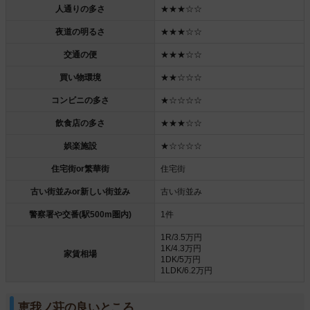
人通りの多さ
★★★☆☆
夜道の明るさ
★★★☆☆
交通の便
★★★☆☆
買い物環境
★★☆☆☆
コンビニの多さ
★☆☆☆☆
飲食店の多さ
★★★☆☆
娯楽施設
★☆☆☆☆
住宅街or繁華街
住宅街
古い街並みor新しい街並み
古い街並み
警察署や交番(駅500m圏内)
1件
1R/3.5万円
1K/4.3万円
家賃相場
1DK/5万円
1LDK/6.2万円
恵我ノ荘の良いところ