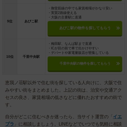
・御堂筋線の中でも家賃相場がかなり安い
・実質2路線使える
・大阪の主要駅に直通
9位
あびこ駅
あびこ駅の物件を探してもらう
・梅田駅、なんば駅まで直通
・ICが目の前で車で出かけやすい
・デパートや家電量販店が密集している
10位
千里中央駅
千里中央駅の物件を探してもらう
恵我ノ荘駅以外で住む街を探している人向けに、大阪で住
みやすい街をまとめました。上記の街は、治安や交通アク
セスの良さ、家賃相場の低さなどに優れたおすすめの街で
す。
自分がどこに住むべきか迷ったら、当サイト運営の「
イエ
プラ
」に相談しましょう。LINEなどでいつでも気軽に相談