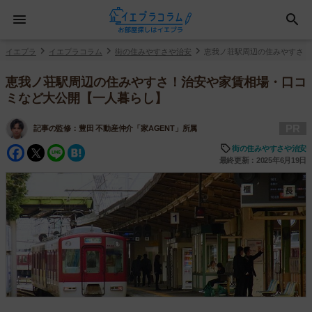
イエプラ
イエプラコラム
街の住みやすさや治安
恵我ノ荘駅周辺の住みやすさ！
恵我ノ荘駅周辺の住みやすさ！治安や家賃相場・口コ
ミなど大公開【一人暮らし】
PR
記事の監修：
豊田 不動産仲介「家AGENT」所属
Facebook
Twitter
Line
Hatena
街の住みやすさや治安
最終更新：2025年6月19日