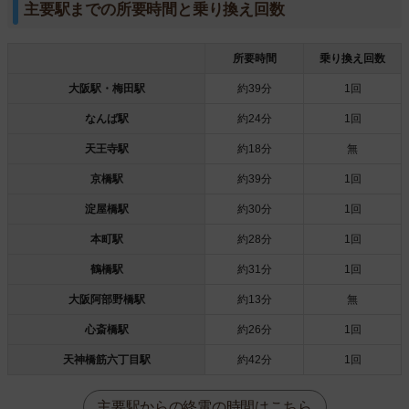
主要駅までの所要時間と乗り換え回数
所要時間
乗り換え回数
大阪駅・梅田駅
約39分
1回
なんば駅
約24分
1回
天王寺駅
約18分
無
京橋駅
約39分
1回
淀屋橋駅
約30分
1回
本町駅
約28分
1回
鶴橋駅
約31分
1回
大阪阿部野橋駅
約13分
無
心斎橋駅
約26分
1回
天神橋筋六丁目駅
約42分
1回
主要駅からの終電の時間はこちら