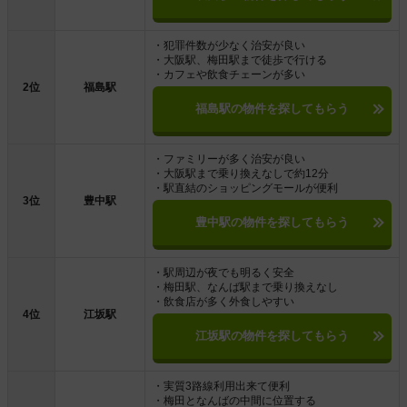
・犯罪件数が少なく治安が良い
・大阪駅、梅田駅まで徒歩で行ける
・カフェや飲食チェーンが多い
2位
福島駅
福島駅の物件を探してもらう
・ファミリーが多く治安が良い
・大阪駅まで乗り換えなしで約12分
・駅直結のショッピングモールが便利
3位
豊中駅
豊中駅の物件を探してもらう
・駅周辺が夜でも明るく安全
・梅田駅、なんば駅まで乗り換えなし
・飲食店が多く外食しやすい
4位
江坂駅
江坂駅の物件を探してもらう
・実質3路線利用出来て便利
・梅田となんばの中間に位置する