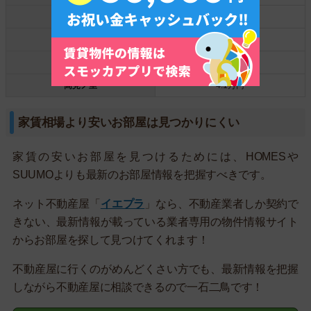
高鷲
4.7万円
藤井寺
4.3万円
☆恵我ノ荘☆
4.3万円
高見ノ里
4.1万円
家賃相場より安いお部屋は見つかりにくい
家賃の安いお部屋を見つけるためには、HOMESや
SUUMOよりも最新のお部屋情報を把握すべきです。
ネット不動産屋「
イエプラ
」なら、不動産業者しか契約で
きない、最新情報が載っている業者専用の物件情報サイト
からお部屋を探して見つけてくれます！
不動産屋に行くのがめんどくさい方でも、最新情報を把握
しながら不動産屋に相談できるので一石二鳥です！