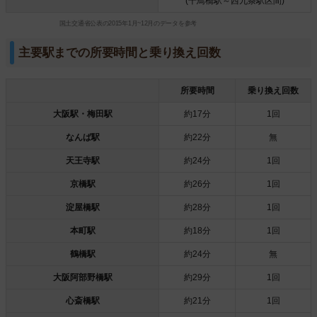
(千鳥橋駅～西九条駅区間)
国土交通省公表の2015年1月~12月のデータを参考
主要駅までの所要時間と乗り換え回数
所要時間
乗り換え回数
大阪駅・梅田駅
約17分
1回
なんば駅
約22分
無
天王寺駅
約24分
1回
京橋駅
約26分
1回
淀屋橋駅
約28分
1回
本町駅
約18分
1回
鶴橋駅
約24分
無
大阪阿部野橋駅
約29分
1回
心斎橋駅
約21分
1回