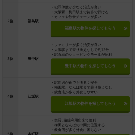
・犯罪件数が少なく治安が良い
・大阪駅、梅田駅まで徒歩で行ける
・カフェや飲食チェーンが多い
2位
福島駅
福島駅の物件を探してもらう
・ファミリーが多く治安が良い
・大阪駅まで乗り換えなしで約12分
・駅直結のショッピングモールが便利
3位
豊中駅
豊中駅の物件を探してもらう
・駅周辺が夜でも明るく安全
・梅田駅、なんば駅まで乗り換えなし
・飲食店が多く外食しやすい
4位
江坂駅
江坂駅の物件を探してもらう
・実質3路線利用出来て便利
・梅田となんばの中間に位置する
・飲食店が多く外食に困らない
5位
本町駅