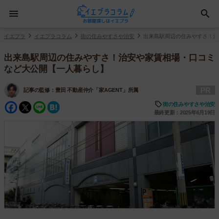
イエプラ
イエプラコラム
街の住みやすさや治安
出来島駅周辺の住みやすさ！治
出来島駅周辺の住みやすさ！治安や家賃相場・口コミ
など大公開【一人暮らし】
PR
記事の監修：
豊田 不動産仲介「家AGENT」所属
Facebook
Twitter
Line
Hatena
街の住みやすさや治安
最終更新：2025年6月19日