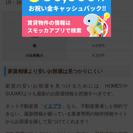
1R・1K・1DKの間取りの平均家賃相場の比較です。
大物
5.3万円
尼崎
5.2万円
伝法
4.8万円
福
4.4万円
☆出来島☆
4.3万円
家賃相場より安いお部屋は見つかりにくい
家賃の安いお部屋を見つけるためには、HOMESや
SUUMOよりも最新のお部屋情報を把握すべきです。
ネット不動産屋「
イエプラ
」なら、不動産業者しか契約で
きない、最新情報が載っている業者専用の物件情報サイト
からお部屋を探して見つけてくれます！