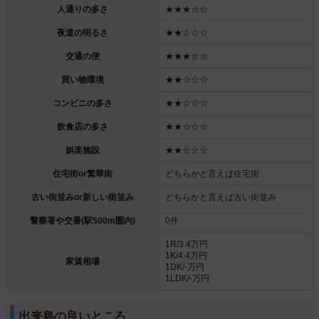
人通りの多さ
★★★☆☆
夜道の明るさ
★★☆☆☆
交通の便
★★★☆☆
買い物環境
★★☆☆☆
コンビニの多さ
★★☆☆☆
飲食店の多さ
★★☆☆☆
娯楽施設
★★☆☆☆
住宅街or繁華街
どちらかと言えば住宅街
古い街並みor新しい街並み
どちらかと言えば古い街並み
警察署や交番(駅500m圏内)
0件
1R/3.4万円
1K/4.4万円
家賃相場
1DK/-万円
1LDK/-万円
出来島の良いところ