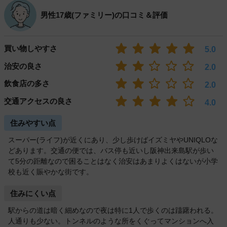
男性17歳(ファミリー)の口コミ＆評価
買い物しやすさ
5.0
治安の良さ
2.0
飲食店の多さ
2.0
交通アクセスの良さ
4.0
住みやすい点
スーパー(ライフ)が近くにあり、少し歩けばイズミヤやUNIQLOな
どあります。交通の便では、バス停も近いし阪神出来島駅が歩い
て5分の距離なので困ることはなく治安はあまりよくはないが小学
校も近く賑やかな街です。
住みにくい点
駅からの道は暗く細めなので夜は特に1人で歩くのは躊躇われる。
人通りも少ない。トンネルのような所をくぐってマンションへ入