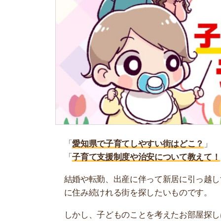
「
愛知県で子育てしやすい街はどこ？
」
「
子育て支援制度や治安について教えて！
」
結婚や転勤、出産に伴って新居に引っ越しする人
に住み続けれる街を探したいものです。
しかし、子どものことを考えたお部屋探しは、住
ほどあって大変です…。
そこで当記事では、愛知のエリア情報に詳しいス
ングTOP10を作成しました。ぜひ参考にしてくだ