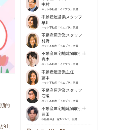
不動産屋営業スタッフ
早川
ネット不動産
「イエプラ」所属
不動産屋営業スタッフ
村野
ネット不動産
「イエプラ」所属
不動産屋宅地建物取引士
舟木
ネット不動産
「イエプラ」所属
不動産屋営業主任
藤本
ネット不動産
「イエプラ」所属
不動産屋営業スタッフ
石塚
ネット不動産
「イエプラ」所属
不動産屋宅地建物取引士
豊田
不動産仲介
「家AGENT」所属
カテゴリ一覧
の住みやすさや治安
人暮らしの知識
棲に関する知識