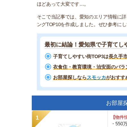
最初に結論！愛知県で子育てしやすい
子育てしやすい街TOP3は
長久手市、名古
衣食住・教育環境・治安面のバランスが
お部屋探しなら
スモッカ
がおすすめ！
お部屋探しに
【物件情報を毎
・550万件以
・通知機能で物
・最大5万円の
スモッカ
【シンプルで使