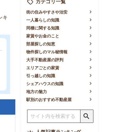
賃やお金のこと
屋探しの知恵
件探しのマル秘情報
手不動産屋の評判
リアごとの家賃
っ越しの知識
ェアハウスの知識
方の魅力
別のおすすめ不動産屋
人気記事ランキング
一人暮らしの生活費は平均い
くら？支出内訳や費用シミュ
レーションを公開
東京都内の住みやすい街ラン
キングTOP10！一人暮らし
におすすめの駅も公開
【2026年最新】
【2026年】賃貸サイトおす
すめランキング！全50社の