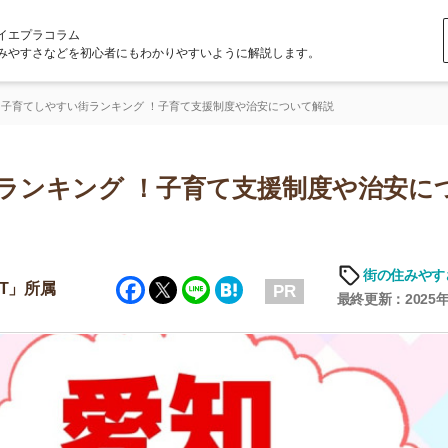
ラム
どを初心者にもわかりやすいように解説します。
すい街ランキング ！子育て支援制度や治安について解説
キング ！子育て支援制度や治安につい
「
お
街の住みやすさや治安
Facebook
Twitter
Line
Hatena
不
PR
部
最終更新：2025年6月23日
紹
メ
「
門