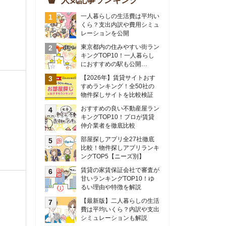
物件探しサイトを比較検証
おすすめの良い不動産屋ラン
キングTOP10！プロが賃貸
仲介業者を徹底比較
部屋探しアプリ全27社徹底
比較！物件探しアプリランキ
ングTOP5【ニーズ別】
賃貸の家賃保証会社で審査が
甘いランキングTOP10！ゆ
るい理由や特徴を解説
【最新版】二人暮らしの生活
費は平均いくら？内訳や支出
シミュレーションも解説
東京のおすすめ不動産会社ラ
ンキングTOP10を大公開！
カップルの同棲におすすめの
間取りは？実例をもとに最適
なお部屋を解説！
シングルマザーの生活費は平
均いくら？母子家庭の収入や
支援制度についても解説