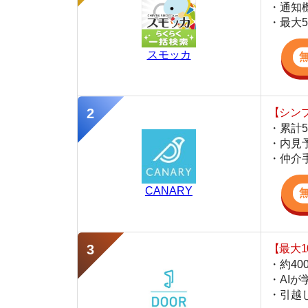
・累計500万
・内見予約が簡
・仲介手数料を
CANARY
【最大10万円
・約400万件
・AIが学習し
・引越し見積も
DOOR賃貸
監修
豊田 明
不動産屋「家AGENT」の営業マン
宅地建物取引士