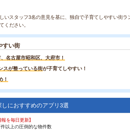
家
部
街
物
屋市昭和区、大府市！
大
エ
整っている街
が子育てしやすい！
引
シ
地
駅
おすすめのアプリ3選
日更新】
上の圧倒的な物件数
件を見逃さない
お祝い金がもらえる
1
ダウンロードはこちら
2
3
いやすい】