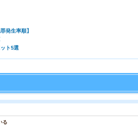
ず住みやすい環境が整っています。
いる
保育などのサービス、子育てにおける母子のサポートな
自分たちのライフスタイルにあった街を選ぶと良いです。