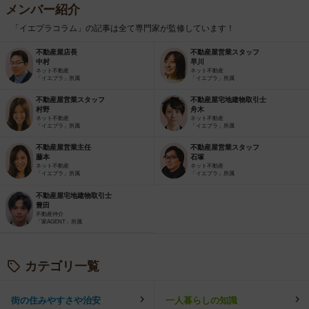
メンバー紹介
「イエプラコラム」の記事は全て専門家が監修しています！
不動産屋店長
不動産屋営業スタッフ
中村
早川
ネット不動産
ネット不動産
「イエプラ」所属
「イエプラ」所属
不動産屋営業スタッフ
不動産屋宅地建物取引士
村野
舟木
ネット不動産
ネット不動産
「イエプラ」所属
「イエプラ」所属
不動産屋営業主任
不動産屋営業スタッフ
藤本
石塚
ネット不動産
ネット不動産
「イエプラ」所属
「イエプラ」所属
不動産屋宅地建物取引士
豊田
不動産仲介
「家AGENT」所属
カテゴリ一覧
街の住みやすさや治安
一人暮らしの知識