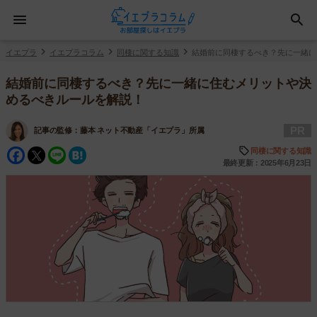
イエプラ
イエプラコラム
同棲に関する知識
結婚前に同棲するべき？先に一緒に
結婚前に同棲するべき？先に一緒に住むメリットや決
めるべきルールを解説！
PR
記事の監修：
藤本 ネット不動産「イエプラ」所属
Facebook
Twitter
Line
Hatena
同棲に関する知識
最終更新：2025年6月23日