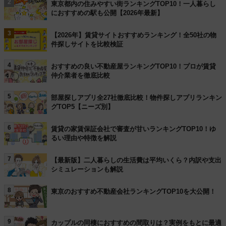
2
東京都内の住みやすい街ランキングTOP10！一人暮らし
におすすめの駅も公開【2026年最新】
3
【2026年】賃貸サイトおすすめランキング！全50社の物
件探しサイトを比較検証
4
おすすめの良い不動産屋ランキングTOP10！プロが賃貸
仲介業者を徹底比較
5
部屋探しアプリ全27社徹底比較！物件探しアプリランキン
グTOP5【ニーズ別】
6
賃貸の家賃保証会社で審査が甘いランキングTOP10！ゆ
るい理由や特徴を解説
7
【最新版】二人暮らしの生活費は平均いくら？内訳や支出
シミュレーションも解説
8
東京のおすすめ不動産会社ランキングTOP10を大公開！
9
カップルの同棲におすすめの間取りは？実例をもとに最適