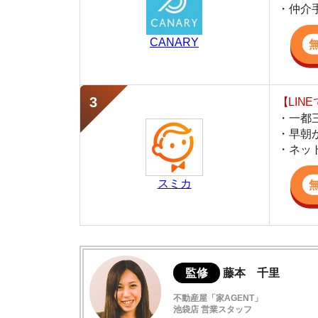
・早朝から深夜
・ネットにない
スミカ
監修
藤本 千里
不動産屋「家AGENT」
池袋店 営業スタッフ
池袋の仲介不動産「家AGENT」で営業を担当
線の丁寧な接客が強みで、同棲や地域の住みや
活かし、初めての方でも安心できる実用的な住
同棲するかノリで決めない
同棲生活のNG行動7選
幸せな同棲生活を送る7つのコツ