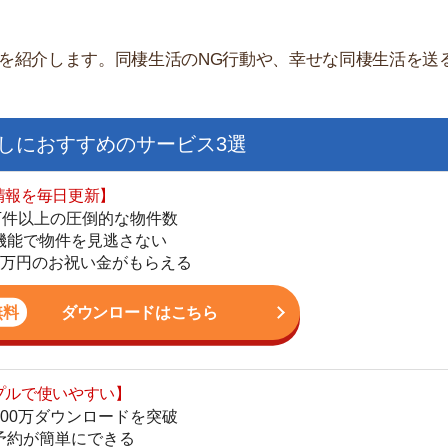
すすめのサービス3選
日更新】
上の圧倒的な物件数
件を見逃さない
お祝い金がもらえる
ダウンロードはこちら
街
いやすい】
一
ダウンロードを突破
同
単にできる
家
最低金額保証
部
ダウンロードはこちら
物
大
エ
を紹介してくれる】
引
すべての物件を網羅
シ