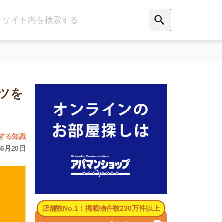
数No.1！掲載物件数230万件以上
パマンショップ公式サイト