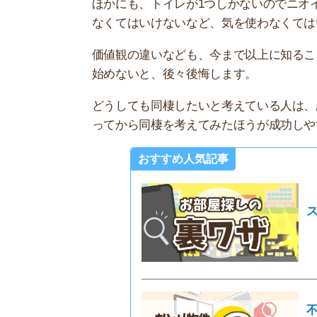
不動産屋
選！
同棲生活のNG行動7選
同棲中のトラブルを防ぐために、やってはいけな
す。
一人暮らしや実家暮らしでは意識しない、共同生
も、今後の参考にしてください。