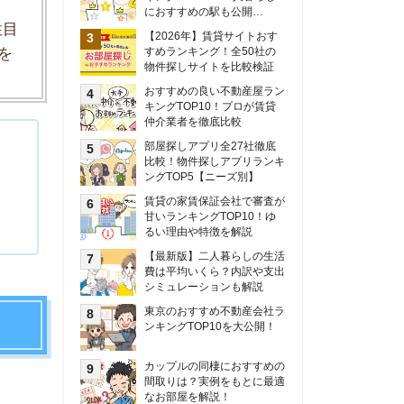
甘いランキングTOP10！ゆ
るい理由や特徴を解説
【最新版】二人暮らしの生活
費は平均いくら？内訳や支出
シミュレーションも解説
東京のおすすめ不動産会社ラ
ンキングTOP10を大公開！
カップルの同棲におすすめの
間取りは？実例をもとに最適
なお部屋を解説！
シングルマザーの生活費は平
均いくら？母子家庭の収入や
支援制度についても解説