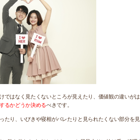
なく見たくないところが見えたり、価値観の違いがはっき
どうか決める
べきです。
店舗
、いびきや寝相がバレたりと見られたくない部分を見せる
ア
を使わなくてはいけない、お風呂上りに抜け毛の処理をし
いことが多いです。
ります。そのため、事前にきちんと話し合ってから同棲を
度時間をかけて付き合い、相手の価値観などをいろいろ知
す。
ホームズにない物件を探す裏ワザ！
記事を読む ▶