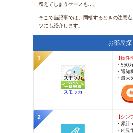
お部屋探しにお
【物件情報を毎
・550万件以
・通知機能で物
・最大5万円の
スモッカ
【シンプルで使
・累計500万
・内見予約が簡
・仲介手数料を
CANARY
【LINEで物件
・一都三県ほぼ