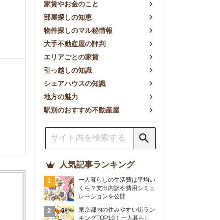
方の魅力
別のおすすめ不動産屋
人気記事ランキング
一人暮らしの生活費は平均い
くら？支出内訳や費用シミュ
レーションを公開
東京都内の住みやすい街ラン
キングTOP10！一人暮らし
におすすめの駅も公開
【2026年最新】
【2026年】賃貸サイトおす
すめランキング！全50社の
物件探しサイトを比較検証
おすすめの良い不動産屋ラン
キングTOP10！プロが賃貸
仲介業者を徹底比較
部屋探しアプリ全27社徹底
比較！物件探しアプリランキ
ングTOP5【ニーズ別】
賃貸の家賃保証会社で審査が