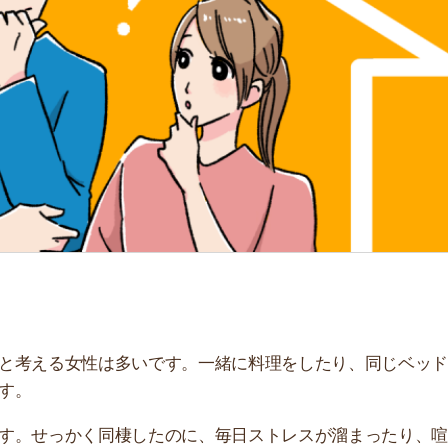
「
お
不
部
紹
メ
「
門
る女性は多いです。一緒に料理をしたり、同じベッドで寝
っかく同棲したのに、毎日ストレスが溜まったり、喧嘩が
します。同棲生活のNG行動や、幸せな同棲生活を送るコ