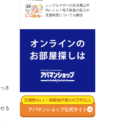
数No.1！掲載物件数230万件以上
パマンショップ公式サイト