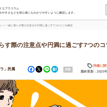
ラム
どを初心者にもわかりやすいように解説します。
暮らす際の注意点や円満に過ごす7つのコツを解説
際の注意点や円満に過ごす7つのコツを
同棲に関する知識
Facebook
Twitter
Line
Hatena
属
PR
最終更新：2025年6月20日
店舗
ア