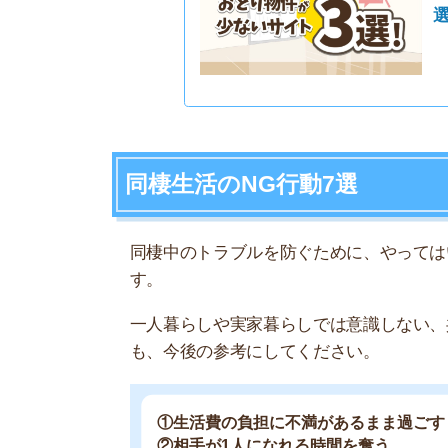
①生活費の負担に不満があるまま過ごす
②相手が1人になれる時間を奪う
③相手の趣味やプライベートに干渉しすぎる
④家事を1人で全部担当してしまう
⑤仕事と自分どちらが大事かを相手に問う
⑥友人を勝手に家へ連れてくる
⑦だらけ過ぎる
①生活費の負担に不満があるまま過ご
生活費はどう負担するか、2人できちんと話し合
になります。
少しぐらい自分が多く払っても気にしないという
ので要注意です。
婚約者の彼と同棲しているのです