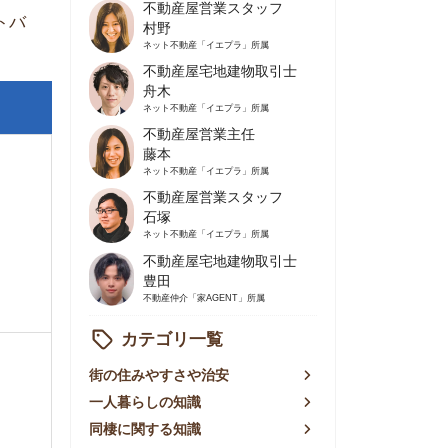
不動産屋営業主任
藤本
ネット不動産
「イエプラ」所属
不動産屋営業スタッフ
石塚
ネット不動産
「イエプラ」所属
不動産屋宅地建物取引士
豊田
不動産仲介
「家AGENT」所属
カテゴリ一覧
の住みやすさや治安
人暮らしの知識
棲に関する知識
賃やお金のこと
屋探しの知恵
件探しのマル秘情報
手不動産屋の評判
リアごとの家賃
っ越しの知識
ェアハウスの知識