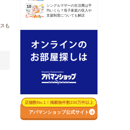
数No.1！掲載物件数230万件以上
パマンショップ公式サイト