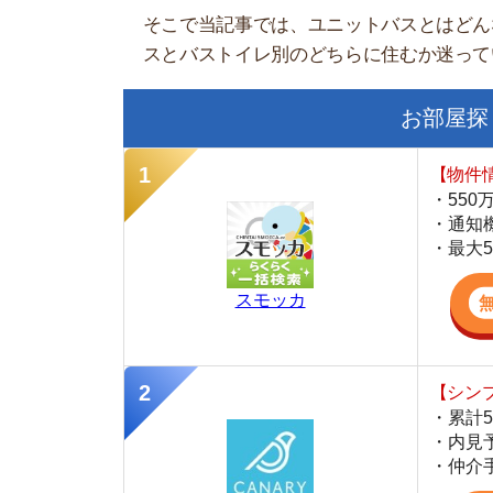
【物件情報を毎
・550万件以
・通知機能で物
・最大5万円の
スモッカ
【シンプルで使
・累計500万
・内見予約が簡
・仲介手数料を
CANARY
【LINEで物件
・一都三県ほぼ
・早朝から深夜
・ネットにない