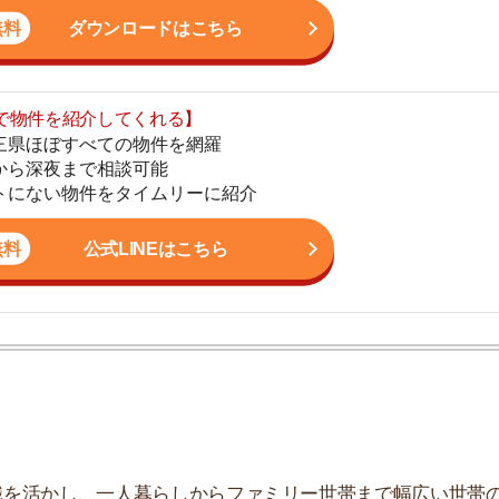
地
公式LINEはこちら
駅
1
2
かし、一人暮らしからファミリー世帯まで幅広い世帯の
しており、お客様の収入に見合った家賃を提案するな
3
こなっています。
4
たもの
5
6