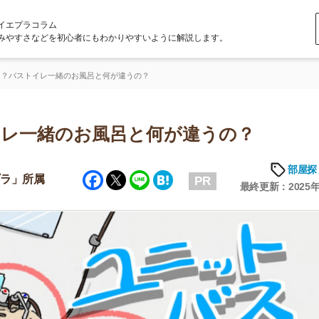
ラム
どを初心者にもわかりやすいように解説します。
レ一緒のお風呂と何が違うの？
緒のお風呂と何が違うの？
部屋探しの知恵
Facebook
Twitter
Line
Hatena
属
PR
最終更新：2025年6月20日
店舗
ア