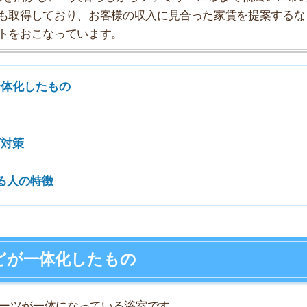
特徴
7
8
体化したもの
9
一体になっている浴室です。
10
で多く設置されています。
お風呂と認識されがちですが、別になったユニットバスも
。