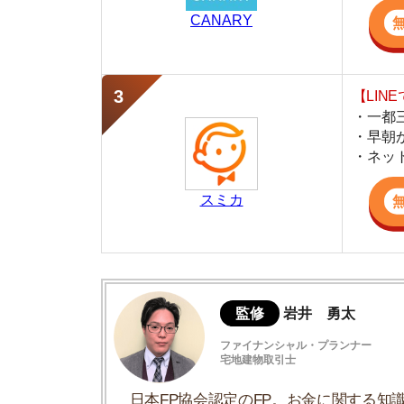
スミカ
監修
岩井 勇太
ファイナンシャル・プランナー
宅地建物取引士
日本FP協会認定のFP。お金に関する知識を活
生活費を算出しています。宅建士の資格も取得
ど、生活設計についてのトータルサポートをお
ユニットバスとは浴槽や壁などが一体化し
3点ユニットバスのメリット
3点ユニットバスのデメリット
浴室を清潔に保つための湿気・カビ対策