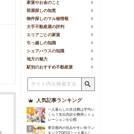
方の魅力
別のおすすめ不動産屋
人気記事ランキング
一人暮らしの生活費は平均い
くら？支出内訳や費用シミュ
レーションを公開
東京都内の住みやすい街ラン
キングTOP10！一人暮らし
におすすめの駅も公開
【2026年最新】
【2026年】賃貸サイトおす
すめランキング！全50社の
物件探しサイトを比較検証
おすすめの良い不動産屋ラン
キングTOP10！プロが賃貸
仲介業者を徹底比較
部屋探しアプリ全27社徹底
比較！物件探しアプリランキ
ングTOP5【ニーズ別】
賃貸の家賃保証会社で審査が