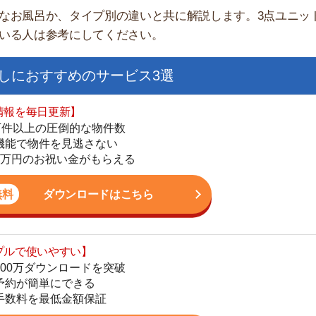
日更新】
上の圧倒的な物件数
件を見逃さない
お祝い金がもらえる
ダウンロードはこちら
いやすい】
街
ダウンロードを突破
単にできる
一
最低金額保証
同
家
ダウンロードはこちら
部
物
大
を紹介してくれる】
エ
すべての物件を網羅
引
まで相談可能
シ
物件をタイムリーに紹介