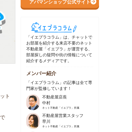
イエプラコラム」は、チャットで
部屋を紹介する来店不要のネット
動産屋「イエプラ」が運営する、
屋探しの疑問や街の情報について
介するメディアです。
ンバー紹介
イエプラコラム」の記事は全て専
家が監修しています！
不動産屋店長
中村
ネット不動産
「イエプラ」所属
不動産屋営業スタッフ
早川
ネット不動産
「イエプラ」所属
不動産屋営業スタッフ
村野
ネット不動産
「イエプラ」所属
不動産屋宅地建物取引士
舟木
ネット不動産
「イエプラ」所属