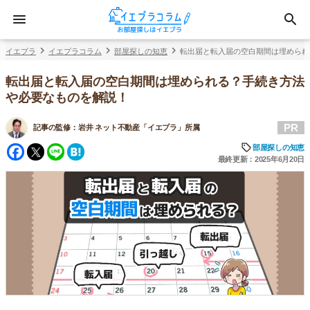
イエプラ
イエプラコラム
部屋探しの知恵
転出届と転入届の空白期間は埋められ
転出届と転入届の空白期間は埋められる？手続き方法
や必要なものを解説！
PR
記事の監修：
岩井 ネット不動産「イエプラ」所属
Facebook
Twitter
Line
Hatena
部屋探しの知恵
最終更新：2025年6月20日