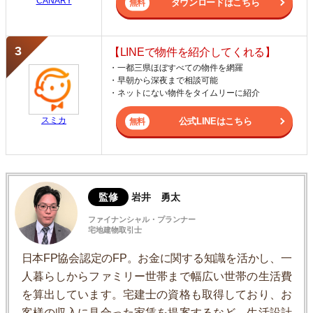
CANARY
ダウンロードはこちら
【LINEで物件を紹介してくれる】
・一都三県ほぼすべての物件を網羅
・早朝から深夜まで相談可能
・ネットにない物件をタイムリーに紹介
スミカ
公式LINEはこちら
監修
岩井 勇太
ファイナンシャル・プランナー
宅地建物取引士
日本FP協会認定のFP。お金に関する知識を活かし、一
人暮らしからファミリー世帯まで幅広い世帯の生活費
を算出しています。宅建士の資格も取得しており、お
客様の収入に見合った家賃を提案するなど、生活設計