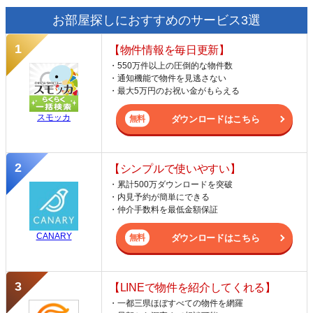
お部屋探しにおすすめのサービス3選
【物件情報を毎日更新】
・550万件以上の圧倒的な物件数
・通知機能で物件を見逃さない
・最大5万円のお祝い金がもらえる
スモッカ
ダウンロードはこちら
【シンプルで使いやすい】
・累計500万ダウンロードを突破
・内見予約が簡単にできる
・仲介手数料を最低金額保証
CANARY
ダウンロードはこちら
【LINEで物件を紹介してくれる】
・一都三県ほぼすべての物件を網羅