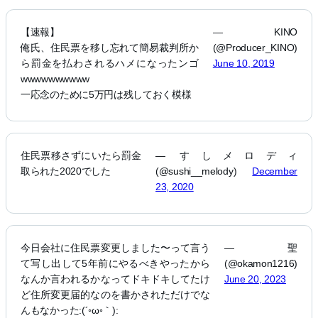
【速報】
— KINO
俺氏、住民票を移し忘れて簡易裁判所か
(@Producer_KINO)
ら罰金を払わされるハメになったンゴ
June 10, 2019
wwwwwwwwww
一応念のために5万円は残しておく模様
住民票移さずにいたら罰金
— すしメロディ
取られた2020でした
(@sushi__melody)
December
23, 2020
今日会社に住民票変更しました〜って言う
— 聖
て写し出して5年前にやるべきやったから
(@okamon1216)
なんか言われるかなってドキドキしてたけ
June 20, 2023
ど住所変更届的なのを書かされただけでな
んもなかった:(´◦ω◦｀):