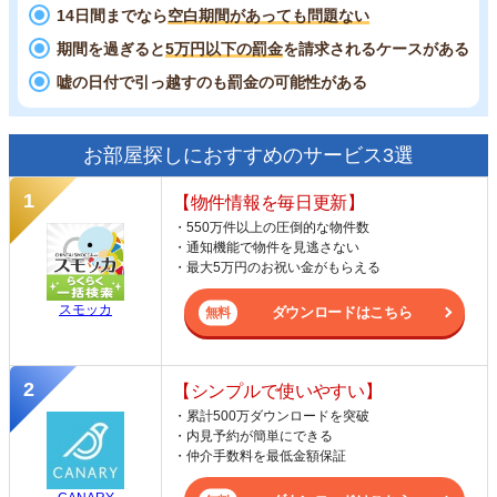
14日間までなら
空白期間があっても問題ない
期間を過ぎると
5万円以下の罰金
を請求されるケースがある
嘘の日付で引っ越すのも罰金の可能性がある
お部屋探しにおすすめのサービス3選
【物件情報を毎日更新】
・550万件以上の圧倒的な物件数
・通知機能で物件を見逃さない
・最大5万円のお祝い金がもらえる
スモッカ
ダウンロードはこちら
【シンプルで使いやすい】
・累計500万ダウンロードを突破
・内見予約が簡単にできる
・仲介手数料を最低金額保証