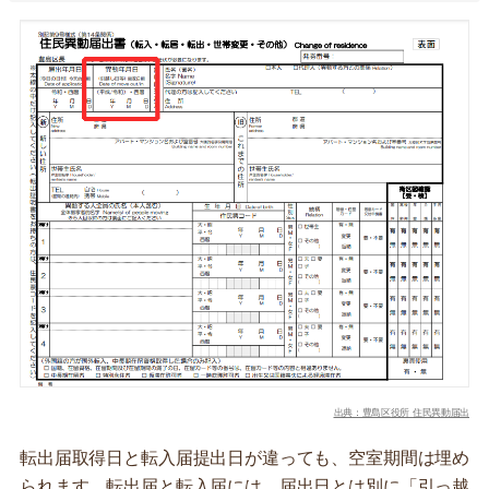
出典：豊島区役所 住民異動届出
転出届取得日と転入届提出日が違っても、空室期間は埋め
られます。転出届と転入届には、届出日とは別に「引っ越