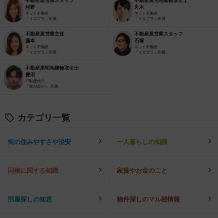
不動産屋営業スタッフ
不動産屋宅地建物取引士
村野
舟木
ネット不動産
ネット不動産
「イエプラ」所属
「イエプラ」所属
不動産屋営業主任
不動産屋営業スタッフ
藤本
石塚
ネット不動産
ネット不動産
「イエプラ」所属
「イエプラ」所属
不動産屋宅地建物取引士
豊田
不動産仲介
「家AGENT」所属
カテゴリ一覧
街の住みやすさや治安
一人暮らしの知識
同棲に関する知識
家賃やお金のこと
部屋探しの知恵
物件探しのマル秘情報