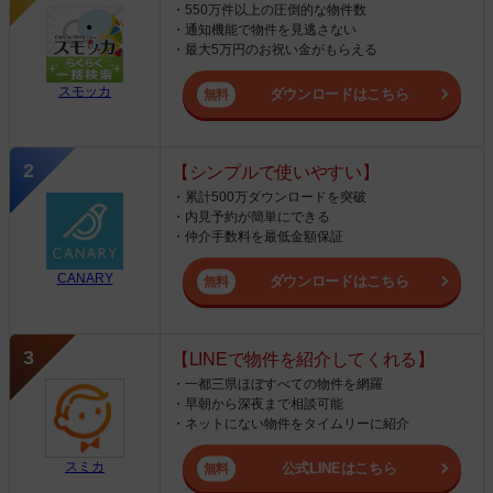
・550万件以上の圧倒的な物件数
・通知機能で物件を見逃さない
・最大5万円のお祝い金がもらえる
スモッカ
ダウンロードはこちら
【シンプルで使いやすい】
・累計500万ダウンロードを突破
・内見予約が簡単にできる
・仲介手数料を最低金額保証
CANARY
ダウンロードはこちら
【LINEで物件を紹介してくれる】
・一都三県ほぼすべての物件を網羅
・早朝から深夜まで相談可能
・ネットにない物件をタイムリーに紹介
スミカ
公式LINEはこちら