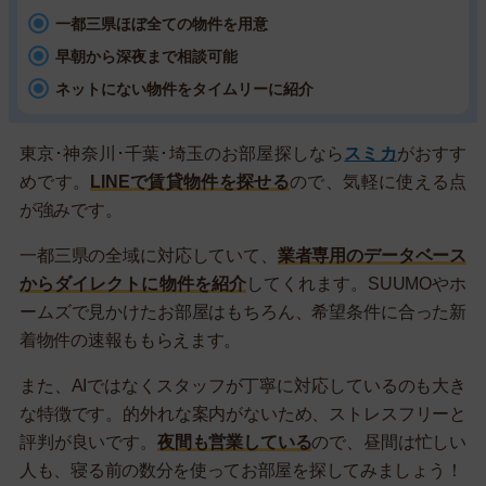
一都三県ほぼ全ての物件を用意
早朝から深夜まで相談可能
ネットにない物件をタイムリーに紹介
東京･神奈川･千葉･埼玉のお部屋探しなら
スミカ
がおすす
めです。
LINEで賃貸物件を探せる
ので、気軽に使える点
が強みです。
一都三県の全域に対応していて、
業者専用のデータベース
からダイレクトに物件を紹介
してくれます。SUUMOやホ
ームズで見かけたお部屋はもちろん、希望条件に合った新
着物件の速報ももらえます。
また、AIではなくスタッフが丁寧に対応しているのも大き
な特徴です。的外れな案内がないため、ストレスフリーと
評判が良いです。
夜間も営業している
ので、昼間は忙しい
人も、寝る前の数分を使ってお部屋を探してみましょう！