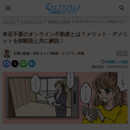
イエプラ
イエプラコラム
部屋探しの知恵
来店不要のオンライン不動産とは？メ
来店不要のオンライン不動産とは？メリット・デメリ
ットを体験談と共に解説！
PR
記事の監修：
岩井 ネット不動産「イエプラ」所属
Facebook
Twitter
Line
Hatena
部屋探しの知恵
最終更新：2025年6月20日