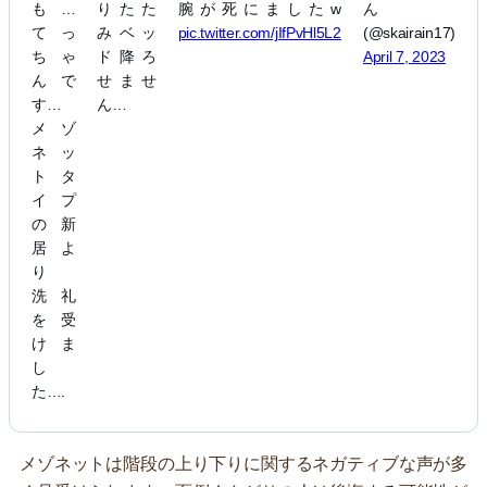
も…
りたた
腕が死にましたw
ん
てっ
みベッ
pic.twitter.com/jIfPvHl5L2
(@skairain17)
ちゃ
ド降ろ
April 7, 2023
んで
せませ
す…
ん…
メゾ
ネッ
トタ
イプ
の新
居よ
り
洗礼
を受
けま
し
た….
メゾネットは階段の上り下りに関するネガティブな声が多