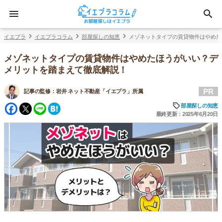
イエプラ
イエプラコラム
部屋探しの知恵
メゾネットタイプの賃貸物件はやめた
メゾネットタイプの賃貸物件はやめたほうがいい？デ
メリットを踏まえて徹底解説！
PR
記事の監修：
岩井 ネット不動産「イエプラ」所属
Facebook
Twitter
Line
Hatena
部屋探しの知恵
最終更新：2025年6月20日