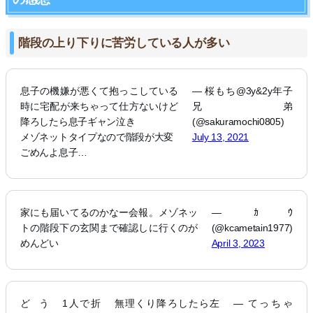
階段の上り下りに苦労している人が多い
息子の機嫌が悪くて抱っこしている
— 桜もち@3y&2y年子
時に宅配が来ちゃって仕方ないけど
兄弟
降ろしたら息子ギャン泣き
(@sakuramochi0805)
メゾネットタイプなので階段が大変
July 13, 2021
ごめんよ息子…
家にも届いてるのかなー会報。メゾネッ
— ｶｳ
トの階段下の玄関まで確認しに行くのが
(@kcametain1977)
めんどい
April 3, 2023
どう
1人で折
無理くり降ろしたら左
— てっちゃ