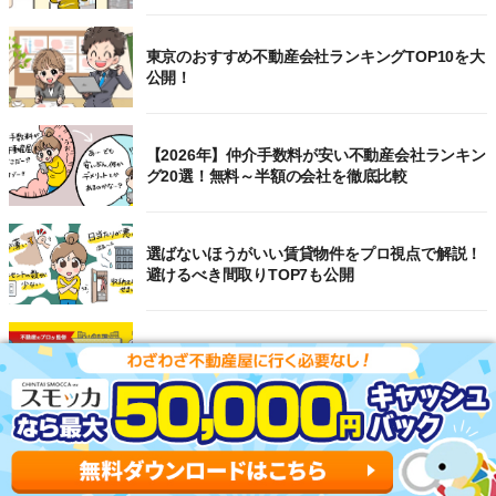
東京のおすすめ不動産会社ランキングTOP10を大
公開！
【2026年】仲介手数料が安い不動産会社ランキン
グ20選！無料～半額の会社を徹底比較
選ばないほうがいい賃貸物件をプロ視点で解説！
避けるべき間取りTOP7も公開
【2026年】賃貸サイトおすすめランキング！全
50社の物件探しサイトを比較検証
スーモに載ってない物件はある？ネットにない未
公開物件の探し方を不動産屋が解説！