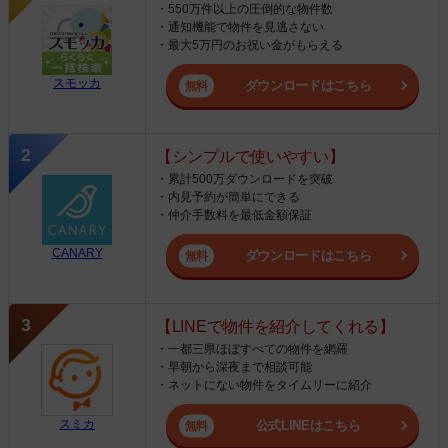
・550万件以上の圧倒的な物件数
・通知機能で物件を見逃さない
・最大5万円のお祝い金がもらえる
スモッカ
ダウンロードはこちら
【シンプルで使いやすい】
・累計500万ダウンロードを突破
・内見予約が簡単にできる
・仲介手数料を最低金額保証
CANARY
ダウンロードはこちら
【LINEで物件を紹介してくれる】
・一都三県ほぼすべての物件を網羅
・早朝から深夜まで相談可能
・ネットにない物件をタイムリーに紹介
スミカ
公式LINEはこちら