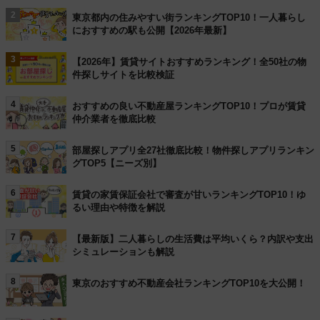
2
東京都内の住みやすい街ランキングTOP10！一人暮らし
におすすめの駅も公開【2026年最新】
3
【2026年】賃貸サイトおすすめランキング！全50社の物
件探しサイトを比較検証
4
おすすめの良い不動産屋ランキングTOP10！プロが賃貸
仲介業者を徹底比較
5
部屋探しアプリ全27社徹底比較！物件探しアプリランキン
グTOP5【ニーズ別】
6
賃貸の家賃保証会社で審査が甘いランキングTOP10！ゆ
るい理由や特徴を解説
7
【最新版】二人暮らしの生活費は平均いくら？内訳や支出
シミュレーションも解説
8
東京のおすすめ不動産会社ランキングTOP10を大公開！