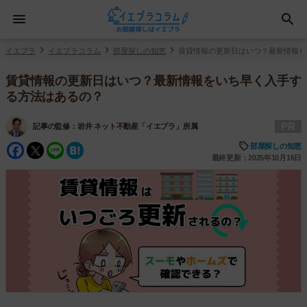
イエプラ
イエプラコラム
部屋探しの知恵
賃貸情報の更新日はいつ？最新情報を
賃貸情報の更新日はいつ？最新情報をいち早く入手す
る方法はあるの？
PR
記事の監修：
岩井 ネット不動産「イエプラ」所属
Facebook
Twitter
Line
Hatena
部屋探しの知恵
最終更新：2025年10月16日