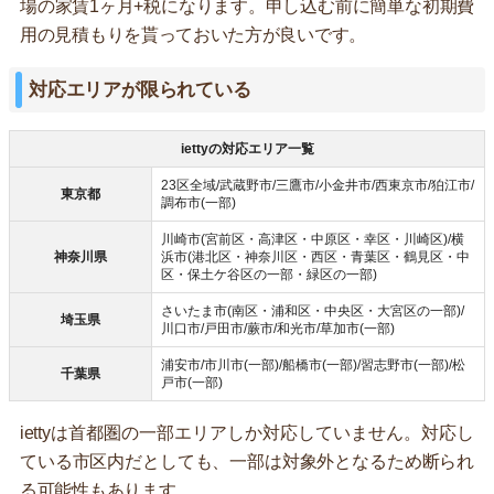
場の家賃1ヶ月+税になります。申し込む前に簡単な初期費
用の見積もりを貰っておいた方が良いです。
対応エリアが限られている
iettyの対応エリア一覧
23区全域/武蔵野市/三鷹市/小金井市/西東京市/狛江市/
東京都
調布市(一部)
川崎市(宮前区・高津区・中原区・幸区・川崎区)/横
神奈川県
浜市(港北区・神奈川区・西区・青葉区・鶴見区・中
区・保土ケ谷区の一部・緑区の一部)
さいたま市(南区・浦和区・中央区・大宮区の一部)/
埼玉県
川口市/戸田市/蕨市/和光市/草加市(一部)
浦安市/市川市(一部)/船橋市(一部)/習志野市(一部)/松
千葉県
戸市(一部)
iettyは首都圏の一部エリアしか対応していません。対応し
ている市区内だとしても、一部は対象外となるため断られ
る可能性もあります。