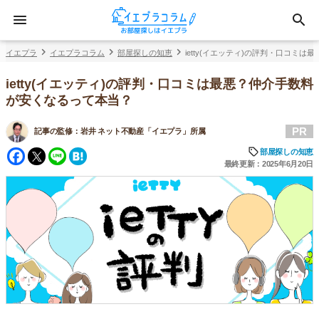
イエプラ
イエプラコラム
部屋探しの知恵
ietty(イエッティ)の評判・口コミ
ietty(イエッティ)の評判・口コミは最悪？仲介手数料
が安くなるって本当？
PR
記事の監修：
岩井 ネット不動産「イエプラ」所属
Facebook
Twitter
Line
Hatena
部屋探しの知恵
最終更新：2025年6月20日