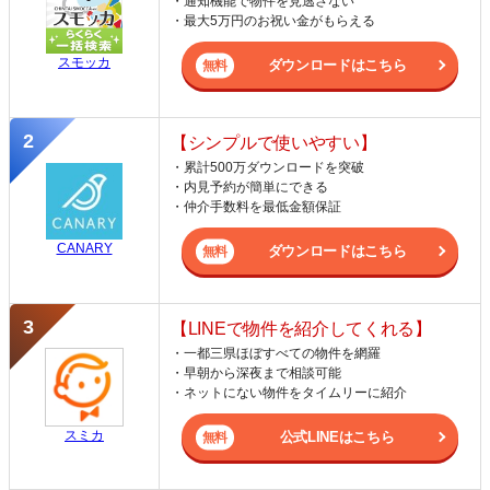
・通知機能で物件を見逃さない
・最大5万円のお祝い金がもらえる
スモッカ
ダウンロードはこちら
【シンプルで使いやすい】
・累計500万ダウンロードを突破
・内見予約が簡単にできる
・仲介手数料を最低金額保証
CANARY
ダウンロードはこちら
【LINEで物件を紹介してくれる】
・一都三県ほぼすべての物件を網羅
・早朝から深夜まで相談可能
・ネットにない物件をタイムリーに紹介
スミカ
公式LINEはこちら