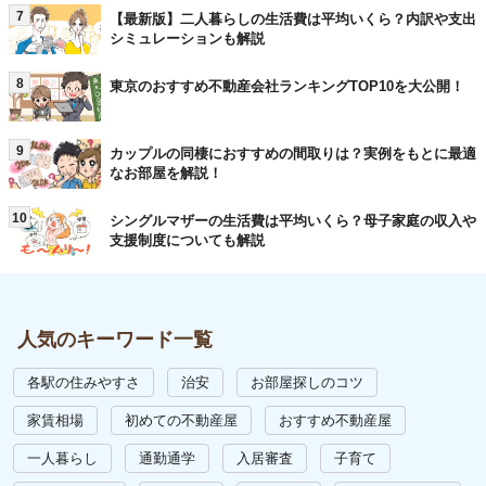
7
【最新版】二人暮らしの生活費は平均いくら？内訳や支出
シミュレーションも解説
8
東京のおすすめ不動産会社ランキングTOP10を大公開！
9
カップルの同棲におすすめの間取りは？実例をもとに最適
なお部屋を解説！
10
シングルマザーの生活費は平均いくら？母子家庭の収入や
支援制度についても解説
人気のキーワード一覧
各駅の住みやすさ
治安
お部屋探しのコツ
家賃相場
初めての不動産屋
おすすめ不動産屋
一人暮らし
通勤通学
入居審査
子育て