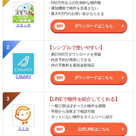
・550万件以上の圧倒的な物件数
・通知機能で物件を見逃さない
・最大5万円のお祝い金がもらえる
スモッカ
ダウンロードはこちら
【シンプルで使いやすい】
・累計500万ダウンロードを突破
・内見予約が簡単にできる
・仲介手数料を最低金額保証
CANARY
ダウンロードはこちら
【LINEで物件を紹介してくれる】
・一都三県ほぼすべての物件を網羅
・早朝から深夜まで相談可能
・ネットにない物件をタイムリーに紹介
スミカ
公式LINEはこちら