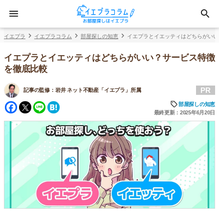
イエプラ
イエプラコラム
部屋探しの知恵
イエプラとイエッティはどちらがいい
イエプラとイエッティはどちらがいい？サービス特徴
を徹底比較
PR
記事の監修：
岩井 ネット不動産「イエプラ」所属
Facebook
Twitter
Line
Hatena
部屋探しの知恵
最終更新：2025年6月20日