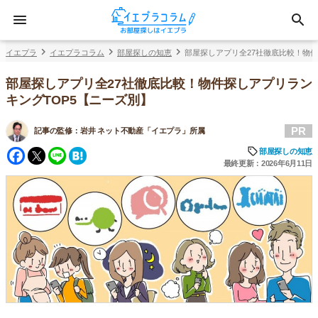
イエプラ
イエプラコラム
部屋探しの知恵
部屋探しアプリ全27社徹底比較！物件
部屋探しアプリ全27社徹底比較！物件探しアプリラン
キングTOP5【ニーズ別】
PR
記事の監修：
岩井 ネット不動産「イエプラ」所属
Facebook
Twitter
Line
Hatena
部屋探しの知恵
最終更新：2026年6月11日