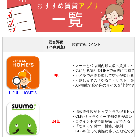
総合評価
おすすめポイント
(25点満点)
・スーモと並ぶ国内最大級の賃貸サイ
・気になる物件をLINEで家族に共有で
PR
・カメラで建物を映して空室が知れる
・引越しまでの「やることリスト」を
・AR機能で窓や床のサイズを計測でき
LIFULL HOME’S
・掲載物件数がトップクラス(約610万件
・CMやキャラクターで知名度が高い
24点
・ログイン不要で部屋探しができる
・「なぞって探す」機能が便利
・GPSを使って実際に歩いた地域で探