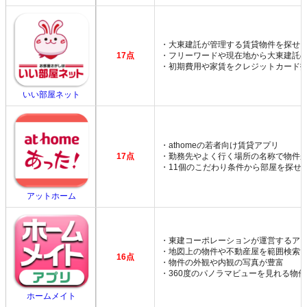
・大東建託が管理する賃貸物件を探せ
17点
・フリーワードや現在地から大東建託
・初期費用や家賃をクレジットカード
いい部屋ネット
・athomeの若者向け賃貸アプリ
17点
・勤務先やよく行く場所の名称で物件
・11個のこだわり条件から部屋を探せ
アットホーム
・東建コーポレーションが運営するア
・地図上の物件や不動産屋を範囲検索
16点
・物件の外観や内観の写真が豊富
・360度のパノラマビューを見れる物
ホームメイト