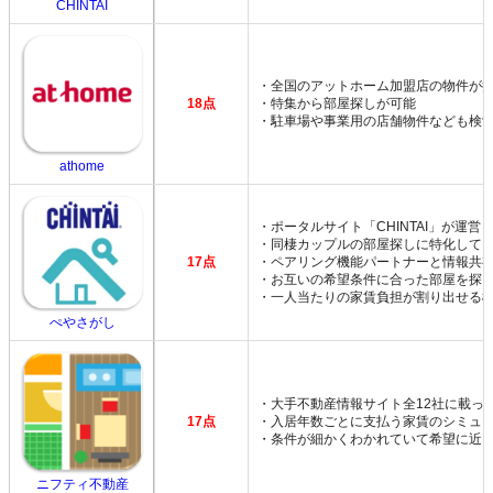
CHINTAI
・全国のアットホーム加盟店の物件が
18点
・特集から部屋探しが可能
・駐車場や事業用の店舗物件なども検
athome
・ポータルサイト「CHINTAI」が運営
・同棲カップルの部屋探しに特化して
17点
・ペアリング機能パートナーと情報共
・お互いの希望条件に合った部屋を探
・一人当たりの家賃負担が割り出せる
ぺやさがし
・大手不動産情報サイト全12社に載っ
17点
・入居年数ごとに支払う家賃のシミュ
・条件が細かくわかれていて希望に近
ニフティ不動産