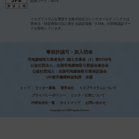
証券コード：6578
イエプラコラムを運営する株式会社コレックホールディングスは、
景表法・特定商取引法に関する認定資格「KTAA」の団体認証マー
クを取得しています。
事前許認可・加入団体
宅地建物取引業者免許 :国土交通省（2）第9288号
公益社団法人：全国宅地建物取引業協会連合会
公益社団法人：全国宅地建物取引業保証協会
UR都市機構斡旋制度 加盟
トップ
ライター募集
運営会社
イエプラコラムについて
プライバシーポリシー
リンク・引用について
外部送信先一覧
サイトマップ
お問い合わせ
Copyright (C) 2023 Iepula Column