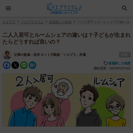
イエプラ
イエプラコラム
部屋探しの知恵
二人入居可とルームシェアの違いは？
二人入居可とルームシェアの違いは？子どもが生まれ
たらどうすれば良いの？
PR
記事の監修：
岩井 ネット不動産「イエプラ」所属
Facebook
Twitter
Line
Hatena
部屋探しの知恵
最終更新：2025年6月20日