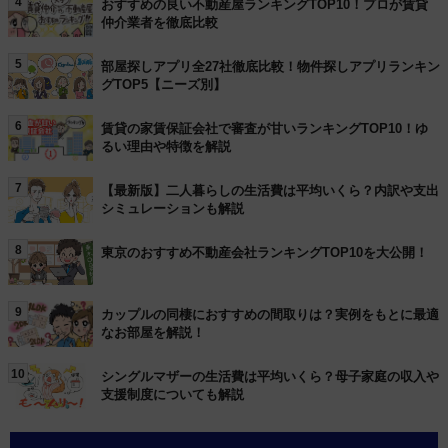
4
おすすめの良い不動産屋ランキングTOP10！プロが賃貸
仲介業者を徹底比較
5
部屋探しアプリ全27社徹底比較！物件探しアプリランキン
グTOP5【ニーズ別】
6
賃貸の家賃保証会社で審査が甘いランキングTOP10！ゆ
るい理由や特徴を解説
7
【最新版】二人暮らしの生活費は平均いくら？内訳や支出
シミュレーションも解説
8
東京のおすすめ不動産会社ランキングTOP10を大公開！
9
カップルの同棲におすすめの間取りは？実例をもとに最適
なお部屋を解説！
10
シングルマザーの生活費は平均いくら？母子家庭の収入や
支援制度についても解説