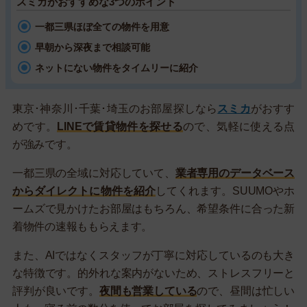
スミカがおすすめな3つのポイント
一都三県ほぼ全ての物件を用意
早朝から深夜まで相談可能
ネットにない物件をタイムリーに紹介
東京･神奈川･千葉･埼玉のお部屋探しなら
スミカ
がおすす
めです。
LINEで賃貸物件を探せる
ので、気軽に使える点
が強みです。
一都三県の全域に対応していて、
業者専用のデータベース
からダイレクトに物件を紹介
してくれます。SUUMOやホ
ームズで見かけたお部屋はもちろん、希望条件に合った新
着物件の速報ももらえます。
また、AIではなくスタッフが丁寧に対応しているのも大き
な特徴です。的外れな案内がないため、ストレスフリーと
評判が良いです。
夜間も営業している
ので、昼間は忙しい