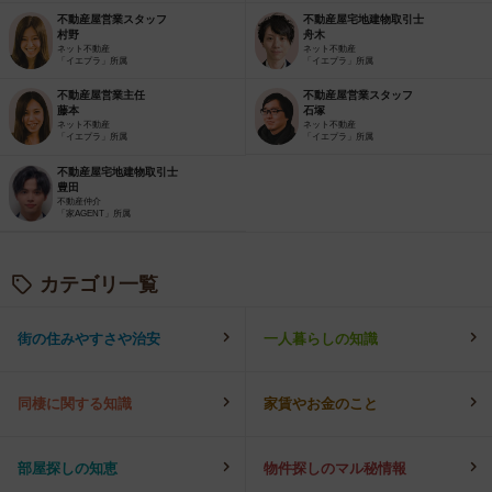
不動産屋営業スタッフ
不動産屋宅地建物取引士
村野
舟木
ネット不動産
ネット不動産
「イエプラ」所属
「イエプラ」所属
不動産屋営業主任
不動産屋営業スタッフ
藤本
石塚
ネット不動産
ネット不動産
「イエプラ」所属
「イエプラ」所属
不動産屋宅地建物取引士
豊田
不動産仲介
「家AGENT」所属
カテゴリ一覧
街の住みやすさや治安
一人暮らしの知識
同棲に関する知識
家賃やお金のこと
部屋探しの知恵
物件探しのマル秘情報