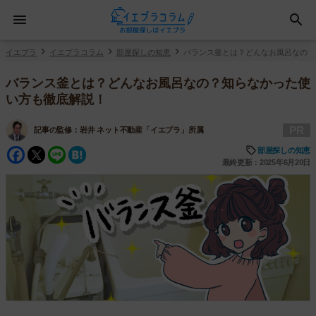
イエプラ
イエプラコラム
部屋探しの知恵
バランス釜とは？どんなお風呂なの？
バランス釜とは？どんなお風呂なの？知らなかった使
い方も徹底解説！
PR
記事の監修：
岩井 ネット不動産「イエプラ」所属
Facebook
Twitter
Line
Hatena
部屋探しの知恵
最終更新：2025年6月20日