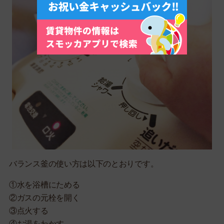
バランス釜の使い方は以下のとおりです。
①水を浴槽にためる
②ガスの元栓を開く
③点火する
④お湯をわかす