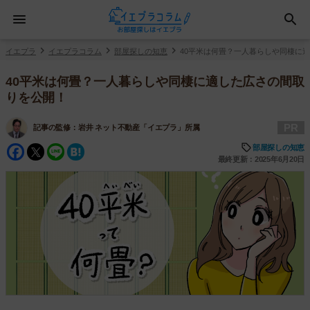
イエプラ
イエプラコラム
部屋探しの知恵
40平米は何畳？一人暮らしや同棲に
40平米は何畳？一人暮らしや同棲に適した広さの間取
りを公開！
PR
記事の監修：
岩井 ネット不動産「イエプラ」所属
Facebook
Twitter
Line
Hatena
部屋探しの知恵
最終更新：2025年6月20日