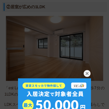
②居室が広めの1LDK
「est Largo MEGROⅡ」という、目黒駅から徒歩7分の
1LDKのお部屋です。
LDKスペースが8畳あるうえに居室も広く、一人暮らしで