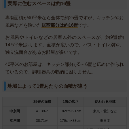
実際に住むスペースは約16畳
専有面積が40平米なら全体で約25畳ですが、キッチンやお
風呂などを除いた
居室部分は約16畳
です。
お風呂やトイレなどの居室以外のスペースが、約9畳(約
14.5平米)あります。面積が広いので、バス・トイレ別や、
独立洗面台があるお部屋が多いです。
40平米のお部屋は、キッチン部分が5～6畳と広めに作られ
ているので、調理器具の収納に困りません。
地域によって1畳あたりの面積が違う
25畳の面積
1畳の広さ
使われる地域
中京間
41.39㎡
182cm×91cm
東京・愛知など
江戸間
38.71㎡
176cm×88cm
東日本