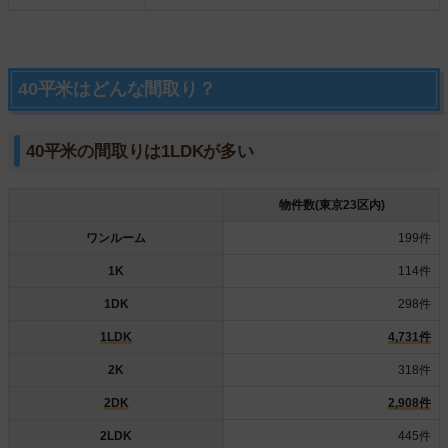
40平米はどんな間取り？
40平米の間取りは1LDKが多い
物件数(東京23区内)
ワンルーム
199件
1K
114件
1DK
298件
1LDK
4,731件
2K
318件
2DK
2,908件
2LDK
445件