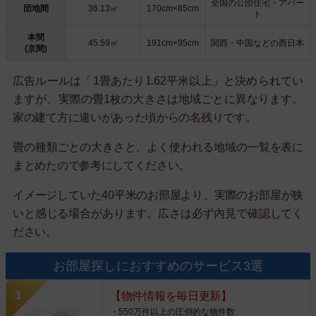
全国の公団住宅・アパー
団地間
36.13㎡
170cm×85cm
ト
本間
45.59㎡
191cm×95cm
関西・中国などの西日本
(京間)
広告ルールは「1畳あたり1.62平米以上」と決められてい
ますが、実際の畳1枚の大きさは地域ごとに異なります。
家の建て方に違いがあった頃からの名残りです。
畳の種類ごとの大きさと、よく使われる地域の一覧を表に
まとめたので参考にしてください。
イメージしていた40平米のお部屋より、実際のお部屋が狭
いと感じる場合があります。広さは必ず内見で確認してく
ださい。
お部屋探しにおすすめのサービス3選
【物件情報を毎日更新】
・550万件以上の圧倒的な物件数