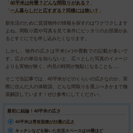
「
40平米は何畳？どんな間取りがある？
」
「
一人暮らしだと広すぎる？同棲には狭い？
」
新生活のために賃貸物件の情報を探すのはワクワクします
よね。間取り図や写真を見て条件にピッタリのお部屋があ
るとすぐにでも申し込みたくなります。
しかし、物件の広さは平米(㎡)や畳数での記載が多いで
す。広さの単位を知らないと、広々とした写真のイメージ
よりも実物が狭く、内見の時間が無駄になることも…。
そこで当記事では、40平米がどのくらいの広さなのか、実
際に住んだ人の体験談、どんな間取りを選ぶべきかまで徹
底解説しています！ぜひ参考にしてください。
最初に結論！40平米の広さ
40平米は
専有面積が25畳の広さ
キッチンなどを除いた生活スペースは16畳ほど