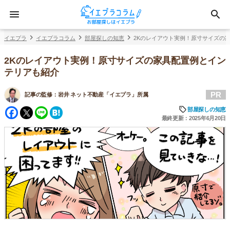
イエプラ
イエプラコラム
部屋探しの知恵
2Kのレイアウト実例！原寸サイズの
2Kのレイアウト実例！原寸サイズの家具配置例とイン
テリアも紹介
PR
記事の監修：
岩井 ネット不動産「イエプラ」所属
Facebook
Twitter
Line
Hatena
部屋探しの知恵
最終更新：2025年6月20日