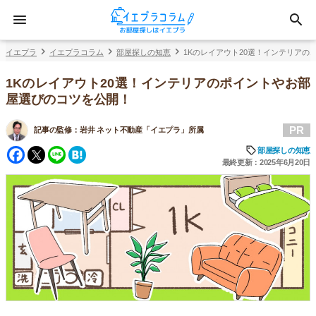
イエプラ
イエプラコラム
部屋探しの知恵
1Kのレイアウト20選！インテリア
1Kのレイアウト20選！インテリアのポイントやお部
屋選びのコツを公開！
PR
記事の監修：
岩井 ネット不動産「イエプラ」所属
Facebook
Twitter
Line
Hatena
部屋探しの知恵
最終更新：2025年6月20日