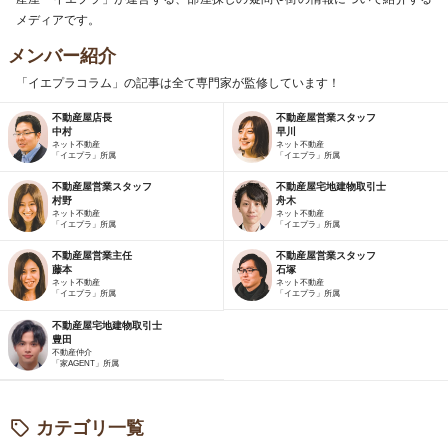
メディアです。
メンバー紹介
「イエプラコラム」の記事は全て専門家が監修しています！
不動産屋店長
不動産屋営業スタッフ
中村
早川
ネット不動産
ネット不動産
「イエプラ」所属
「イエプラ」所属
不動産屋営業スタッフ
不動産屋宅地建物取引士
村野
舟木
ネット不動産
ネット不動産
「イエプラ」所属
「イエプラ」所属
不動産屋営業主任
不動産屋営業スタッフ
藤本
石塚
ネット不動産
ネット不動産
「イエプラ」所属
「イエプラ」所属
不動産屋宅地建物取引士
豊田
不動産仲介
「家AGENT」所属
カテゴリ一覧