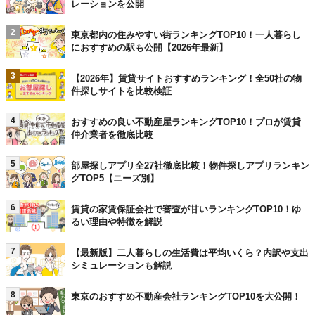
レーションを公開
2
東京都内の住みやすい街ランキングTOP10！一人暮らし
におすすめの駅も公開【2026年最新】
3
【2026年】賃貸サイトおすすめランキング！全50社の物
件探しサイトを比較検証
4
おすすめの良い不動産屋ランキングTOP10！プロが賃貸
仲介業者を徹底比較
5
部屋探しアプリ全27社徹底比較！物件探しアプリランキン
グTOP5【ニーズ別】
6
賃貸の家賃保証会社で審査が甘いランキングTOP10！ゆ
るい理由や特徴を解説
7
【最新版】二人暮らしの生活費は平均いくら？内訳や支出
シミュレーションも解説
8
東京のおすすめ不動産会社ランキングTOP10を大公開！