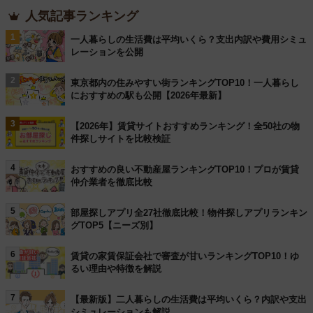
人気記事ランキング
1
一人暮らしの生活費は平均いくら？支出内訳や費用シミュ
レーションを公開
2
東京都内の住みやすい街ランキングTOP10！一人暮らし
におすすめの駅も公開【2026年最新】
3
【2026年】賃貸サイトおすすめランキング！全50社の物
件探しサイトを比較検証
4
おすすめの良い不動産屋ランキングTOP10！プロが賃貸
仲介業者を徹底比較
5
部屋探しアプリ全27社徹底比較！物件探しアプリランキン
グTOP5【ニーズ別】
6
賃貸の家賃保証会社で審査が甘いランキングTOP10！ゆ
るい理由や特徴を解説
7
【最新版】二人暮らしの生活費は平均いくら？内訳や支出
シミュレーションも解説