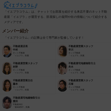
「イエプラコラム」は、チャットでお部屋を紹介する来店不要のネット不動
産屋「イエプラ」が運営する、部屋探しの疑問や街の情報について紹介する
メディアです。
メンバー紹介
「イエプラコラム」の記事は全て専門家が監修しています！
不動産屋店長
不動産屋営業スタッフ
中村
早川
ネット不動産
ネット不動産
「イエプラ」所属
「イエプラ」所属
不動産屋営業スタッフ
不動産屋宅地建物取引士
村野
舟木
ネット不動産
ネット不動産
「イエプラ」所属
「イエプラ」所属
不動産屋営業主任
不動産屋営業スタッフ
藤本
石塚
ネット不動産
ネット不動産
「イエプラ」所属
「イエプラ」所属
不動産屋宅地建物取引士
豊田
不動産仲介
「家AGENT」所属