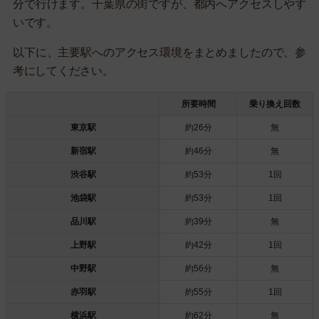
分で行けます。千葉県の街ですが、都内へアクセスしやす
いです。
以下に、主要駅へのアクセス環境をまとめましたので、参
考にしてください。
所要時間
乗り換え回数
東京駅
約26分
無
新宿駅
約46分
無
渋谷駅
約53分
1回
池袋駅
約53分
1回
品川駅
約39分
無
上野駅
約42分
1回
中野駅
約56分
無
赤羽駅
約55分
1回
横浜駅
約62分
無