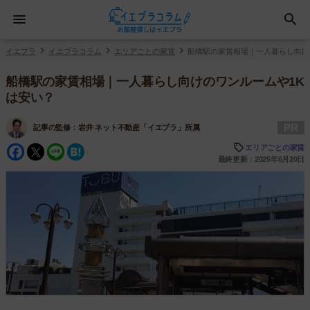
イエプラ
イエプラコラム
エリアごとの家賃
船橋駅の家賃相場｜一人暮らし向け
船橋駅の家賃相場｜一人暮らし向けのワンルームや1K
は安い？
PR
記事の監修：
岩井 ネット不動産「イエプラ」所属
Facebook
Twitter
Line
Hatena
エリアごとの家賃
最終更新：2025年6月20日