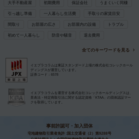
大手不動産屋
初期費用
保証会社
うまくいく同棲
引っ越し準備
一人暮らし生活費
手取りの家賃目安
間取り
お部屋の広さ
お部屋内の設備
トラブル
初めて一人暮らし
防音や騒音
退去費用
全てのキーワードを見る
イエプラコラムは東証スタンダード上場の株式会社コレックホール
ディングスが運営しています。
証券コード：6578
イエプラコラムを運営する株式会社コレックホールディングスは、
景表法・特定商取引法に関する認定資格「KTAA」の団体認証マー
クを取得しています。
事前許認可・加入団体
宅地建物取引業者免許 :国土交通省（2）第9288号