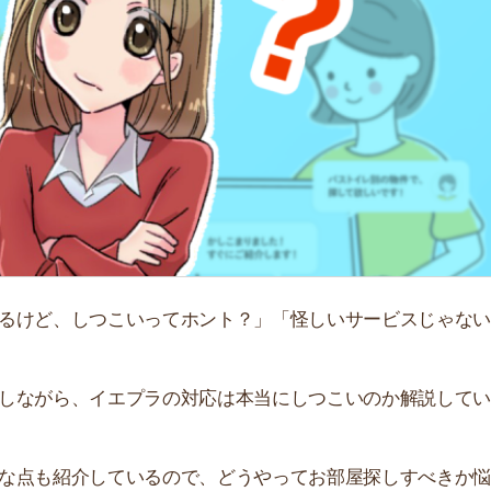
「
お
不
部
紹
メ
「
、しつこいってホント？」「怪しいサービスじゃない
門
ら、イエプラの対応は本当にしつこいのか解説していきま
紹介しているので、どうやってお部屋探しすべきか悩んで
すすめのサービス3選