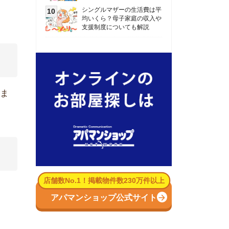
数No.1！掲載物件数230万件以上
パマンショップ公式サイト