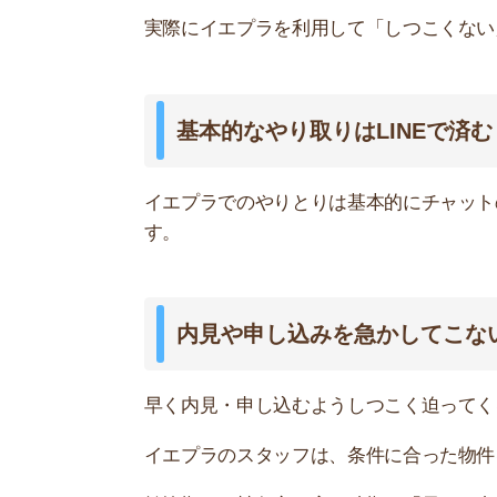
内見や申し込みを急かしてこない
早く内見・申し込むようしつこく迫ってくること
イエプラのスタッフは、条件に合った物件を紹介
繁忙期など競争率が高い時期は「早めに内見した
しかし、無理して答える必要は無いです。内見し
退会方法がカンタン
イエプラの利用をやめる・退会する方法は簡単で
チャット画面で「退会希望」と送るだけで、スタ
退会しても、チャットや電話で営業されことはあ
ればOKです。