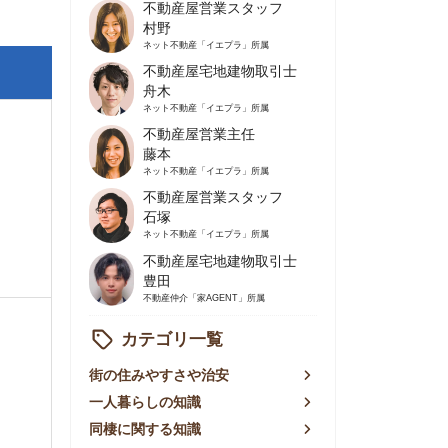
不動産屋営業主任
藤本
ネット不動産
「イエプラ」所属
不動産屋営業スタッフ
石塚
ネット不動産
「イエプラ」所属
不動産屋宅地建物取引士
豊田
不動産仲介
「家AGENT」所属
カテゴリ一覧
の住みやすさや治安
人暮らしの知識
棲に関する知識
賃やお金のこと
屋探しの知恵
件探しのマル秘情報
手不動産屋の評判
リアごとの家賃
っ越しの知識
ェアハウスの知識