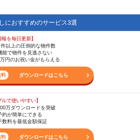
日更新】
上の圧倒的な物件数
件を見逃さない
お祝い金がもらえる
ダウンロードはこちら
いやすい】
ダウンロードを突破
単にできる
街
最低金額保証
一
同
ダウンロードはこちら
家
部
物
を紹介してくれる】
大
すべての物件を網羅
まで相談可能
エ
物件をタイムリーに紹介
引
シ