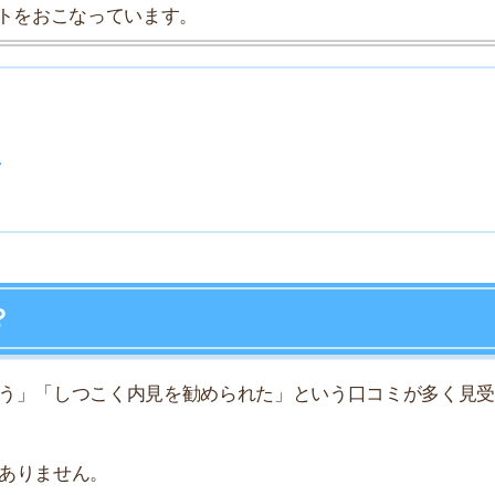
7
8
しつこく内見を勧められた」という口コミが多く見受けら
9
せん。
10
じた理由を、以下で詳しく説明します。
ので、空いている時間に自分のペースでお部屋を探せま