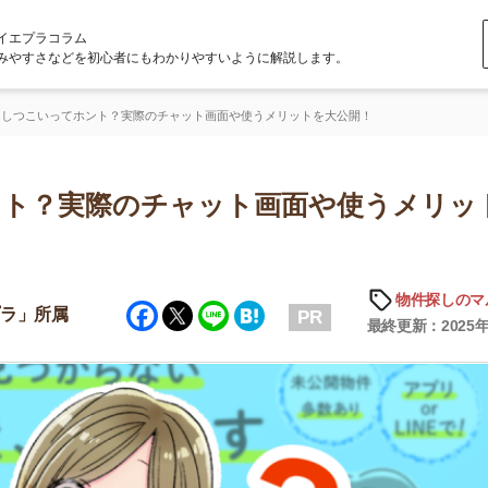
ラム
どを初心者にもわかりやすいように解説します。
てホント？実際のチャット画面や使うメリットを大公開！
実際のチャット画面や使うメリットを
物件探しのマル秘情報
Facebook
Twitter
Line
Hatena
属
PR
最終更新：2025年6月20日
店舗
ア