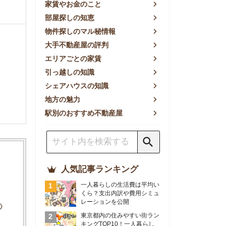
方の魅力
別のおすすめ不動産屋
人気記事ランキング
一人暮らしの生活費は平均い
くら？支出内訳や費用シミュ
レーションを公開
東京都内の住みやすい街ラン
キングTOP10！一人暮らし
におすすめの駅も公開
【2026年最新】
【2026年】賃貸サイトおす
すめランキング！全50社の
物件探しサイトを比較検証
おすすめの良い不動産屋ラン
キングTOP10！プロが賃貸
仲介業者を徹底比較
部屋探しアプリ全27社徹底
比較！物件探しアプリランキ
ングTOP5【ニーズ別】
賃貸の家賃保証会社で審査が