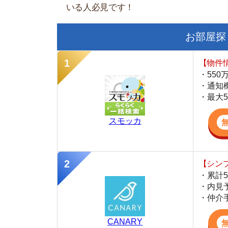
【物件情報を毎
・550万件以
・通知機能で物
・最大5万円の
スモッカ
【シンプルで使
・累計500万
・内見予約が簡
・仲介手数料を
CANARY
【LINEで物件
・一都三県ほぼ
・早朝から深夜
・ネットにない