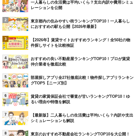
1
一人暮らしの生活費は平均いくら？支出内訳や費用シミュ
レーションを公開
2
東京都内の住みやすい街ランキングTOP10！一人暮らし
におすすめの駅も公開【2026年最新】
3
【2026年】賃貸サイトおすすめランキング！全50社の物
件探しサイトを比較検証
4
おすすめの良い不動産屋ランキングTOP10！プロが賃貸
仲介業者を徹底比較
5
部屋探しアプリ全27社徹底比較！物件探しアプリランキン
グTOP5【ニーズ別】
6
賃貸の家賃保証会社で審査が甘いランキングTOP10！ゆ
るい理由や特徴を解説
7
【最新版】二人暮らしの生活費は平均いくら？内訳や支出
シミュレーションも解説
8
東京のおすすめ不動産会社ランキングTOP10を大公開！