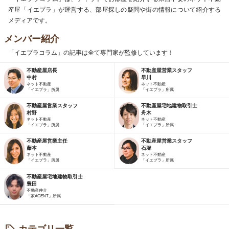
産屋「イエプラ」が運営する、部屋探しの疑問や街の情報について紹介する
メディアです。
メンバー紹介
「イエプラコラム」の記事は全て専門家が監修しています！
不動産屋店長
不動産屋営業スタッフ
中村
早川
ネット不動産
ネット不動産
「イエプラ」所属
「イエプラ」所属
不動産屋営業スタッフ
不動産屋宅地建物取引士
村野
舟木
ネット不動産
ネット不動産
「イエプラ」所属
「イエプラ」所属
不動産屋営業主任
不動産屋営業スタッフ
藤本
石塚
ネット不動産
ネット不動産
「イエプラ」所属
「イエプラ」所属
不動産屋宅地建物取引士
豊田
不動産仲介
「家AGENT」所属
カテゴリ一覧