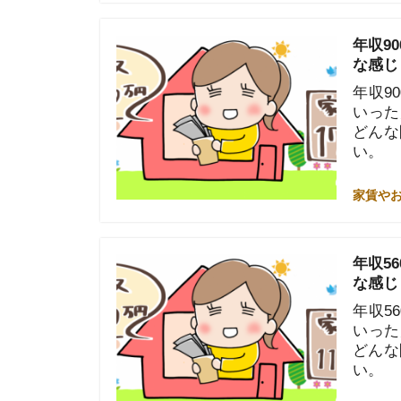
な感じ？
年収900万
いった疑問を
どんな間取り
い。
家賃やお金のこと
年収560万
な感じ？
年収560万
いった疑問を
どんな間取り
い。
家賃やお金のこと
年収750万
な感じ？