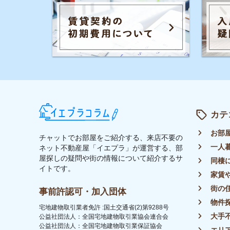
大手不動産屋
公益社団法人：全国宅地建物取引業協会連合会
公益社団法人：全国宅地建物取引業保証協会
エリアごとの
UR都市機構斡旋制度 加盟
引っ越しの知
シェアハウス
地方の魅力
駅別のおすす
トップ
ライター募集
運営会社
イエプラコラムについて
プラ