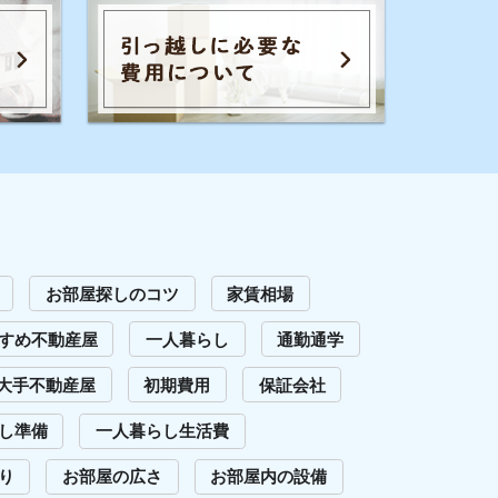
広さ
お部屋内の設備
騒音
退去費用
全てのキーワードを見る
イエプラコラムを運営する株式会社コ
レックホールディングスは、景表法・
特定商取引法に関する認定資格
「KTAA」の団体認証マークを取得して
います。
問い合わせ
Copyright (C) 2023 Iepula Column