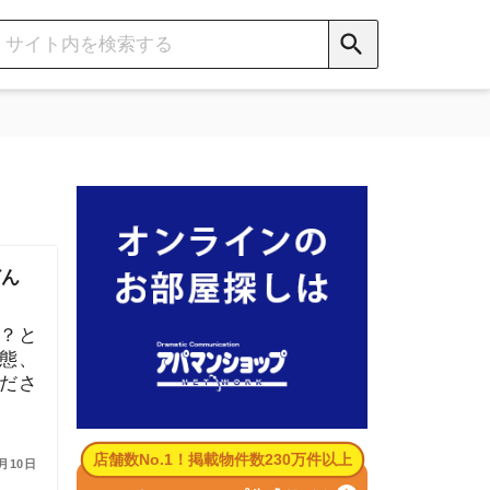
数No.1！掲載物件数230万件以上
パマンショップ公式サイト