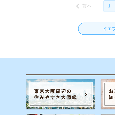
カテゴリ一
お部屋探しの
チャットでお部屋をご紹介する、来店不要の
一人暮らしの
ネット不動産屋「イエプラ」が運営する、部
屋探しの疑問や街の情報について紹介するサ
同棲に関する
イトです。
家賃やお金の
街の住みやす
事前許認可・加入団体
物件探しのマ
宅地建物取引業者免許 :国土交通省(2)第9288号