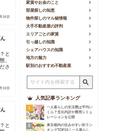
方の魅力
別のおすすめ不動産屋
人気記事ランキング
一人暮らしの生活費は平均い
くら？支出内訳や費用シミュ
レーションを公開
東京都内の住みやすい街ラン
キングTOP10！一人暮らし
におすすめの駅も公開
【2026年最新】
【2026年】賃貸サイトおす
すめランキング！全50社の
物件探しサイトを比較検証
おすすめの良い不動産屋ラン
キングTOP10！プロが賃貸
仲介業者を徹底比較
部屋探しアプリ全27社徹底
比較！物件探しアプリランキ
ングTOP5【ニーズ別】
賃貸の家賃保証会社で審査が