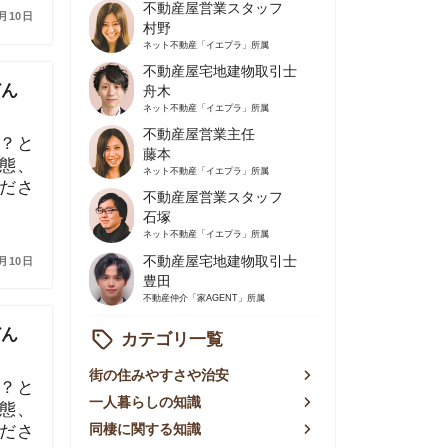
不動産屋営業主任
藤本
ネット不動産
「イエプラ」所属
不動産屋営業スタッフ
石塚
ネット不動産
「イエプラ」所属
不動産屋宅地建物取引士
豊田
不動産仲介
「家AGENT」所属
カテゴリ一覧
の住みやすさや治安
人暮らしの知識
棲に関する知識
賃やお金のこと
屋探しの知恵
件探しのマル秘情報
手不動産屋の評判
リアごとの家賃
っ越しの知識
ェアハウスの知識