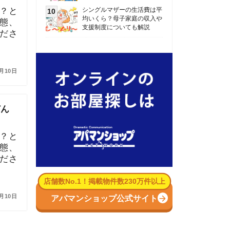
数No.1！掲載物件数230万件以上
パマンショップ公式サイト