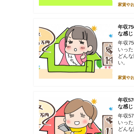
年収750万
いった疑問を
どんな間取り
い。
家賃やお金のこと
年収570万
な感じ？
年収570万
いった疑問を
どんな間取り
い。
家賃やお金のこと
年収420万
な感じ？