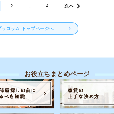
人気のキーワード一覧
覧
知恵
各駅の住みやすさ
治安
お部屋探し
知識
初めての不動産屋
おすすめ不動産屋
知識
こと
入居審査
子育て
大手不動産屋
さや治安
うまくいく同棲
引っ越し準備
一人
ル秘情報