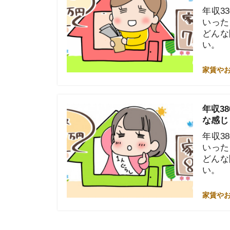
どんな間取り
い。
家賃やお金のこと
Posts navigation
1
2
イエプラコラ