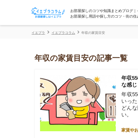
お部屋探しのコツや知識まとめブログ｜イエプラコ
お部屋探し用語や探し方のコツ・街の住みやすさな
イエプラ
イエプラコラム
年収の家賃目安
年収の家賃目安の記事一覧
年収550万
な感じ？
年収550万
いった疑問を
どんな間取り
い。
家賃やお金のこと
年収900万