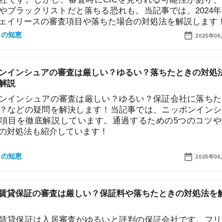
シュアの審査は厳しい？ゆるい？保証会社に落ちたらど
地
の疑問を解決します！当記事では、ニッポンインシュア
駅
徹底解説しています。通過するための5つのコツや落ち
法も紹介しています！
2025年06月20日
1
証の審査は厳しい？保証料や落ちたときの対処法を解
2
証は入居審査がゆるいと評判の保証会社です。フリータ
、審査が不利な人でも通りやすいです。当記事では、ナ
の入居審査の厳しさや、確認される項目を現役影響マン
3
ます！万が一落ちた場合の対処法も紹介するのでぜひ参
さい！
4
2025年06月20日
5
の審査は厳しい？通すコツや落ちたときの対処法を不動
6