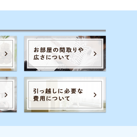
のコツ
家賃相場
一人暮らし
通勤通学
初期費用
保証会社
暮らし生活費
広さ
お部屋内の設備
騒音
退去費用
全てのキーワードを見る
イエプラコラムを運営する株式会社コ
レックホールディングスは、景表法・
特定商取引法に関する認定資格
「KTAA」の団体認証マークを取得して