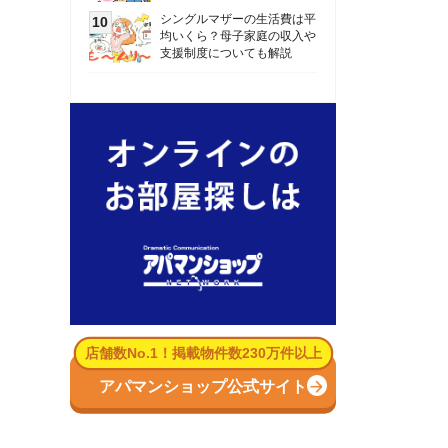
数No.1！掲載物件数230万件以上
パマンショップ公式サイト