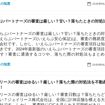
ートナーズの審査は厳しい？甘い？落ちたときの対処法
パートナーズ(いえらぶ安心保証)は、審査の難易度が低
す。しかし、いえらぶパートナーズの審査項目は知って
。2024年最新版のいえらぶパートナーズの審査項目を解
査に通過するコツや、落ちた際の対処法もまとめまし
2025年06月20日
の審査はゆるい？厳しい？落ちた際の対処法を不動産屋
街
の審査はゆるい？厳しい？審査日数は？落ちたらどうす
一
ェイリース株式会社は、全国に計38店舗を構える大手の
同
。しかし、審査時にCICを見られる可能性があり、自己
家
ックリストだと落ちる恐れも。当記事では、2024年最新
部
ースの審査項目や落ちた場合の対処法を解説します！
物
2025年06月20日
大
エ
引
シュアの審査は厳しい？ゆるい？落ちたときの対処法を
シ