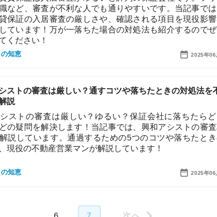
の審査は厳しい？ゆるい？保証会社に落ちたらどうす
問を解決します！当記事では、興和アシストの審査項目
ています。通過するための5つのコツや落ちたときの対
7
の不動産営業マンが解説しています！
8
2025年06月20日
9
6
7
10
ム トップページへ