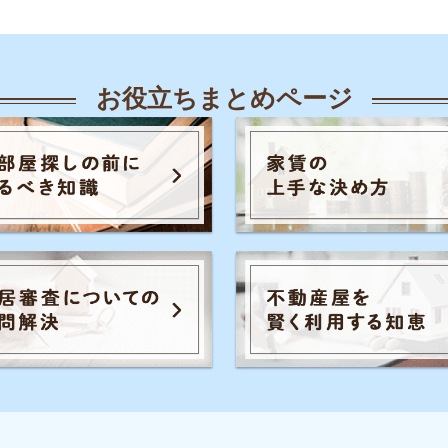
人気のキーワード一覧
覧
知恵
各駅の住みやすさ
治安
お部屋探し
知識
初めての不動産屋
おすすめ不動産屋
知識
こと
入居審査
子育て
大手不動産屋
さや治安
うまくいく同棲
引っ越し準備
一人
ル秘情報
の評判
手取りの家賃目安
間取り
お部屋の
家賃
トラブル
初めて一人暮らし
防音や
識
の知識
イエプラコラムは東証スタンダード上場
め不動産屋
の株式会社コレックホールディングスが
運営しています。
証券コード：6578