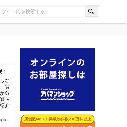
数No.1！掲載物件数230万件以上
パマンショップ公式サイト