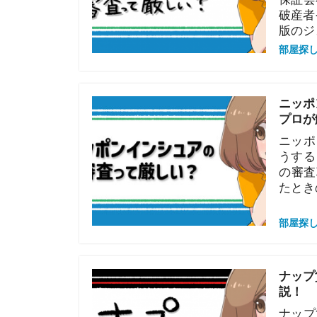
ニッポンイン
うする？など
の審査項目を
たときの対処
部屋探しの知恵
ナップ賃貸保
説！
ナップ賃貸保
ーや無職など
ップ賃貸保証
が解説してい
考にしてくだ
部屋探しの知恵
興和アシスト
産屋が解説