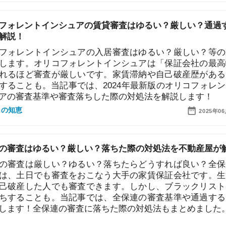
ントインシュアの入居審査はゆるい？厳しい？等の疑問
。オリコフォレントインシュアは「保証会社の最高峰」
「
ど審査が厳しいです。家賃滞納や自己破産歴があると審
お
不
とも。当記事では、2024年最新版のオリコフォレントイ
部
査基準や審査落ちした際の対処法を解説します！
紹
2025年06月20日
メ
「
はゆるい？厳しい？落ちた際の対処法を不動産屋が解説
門
は厳しい？ゆるい？落ちたらどうすれば良い？全保連株
日でも審査をおこなう大手の家賃保証会社です。生活保
した人でも審査できます。しかし、ブラックリストだと
ことも。当記事では、全保連の審査基準や通過するコツ
！全保連の審査に落ちた際の対処法もまとめました。
2025年06月20日
トナーズの審査は厳しい？甘い？落ちたときの対処法も