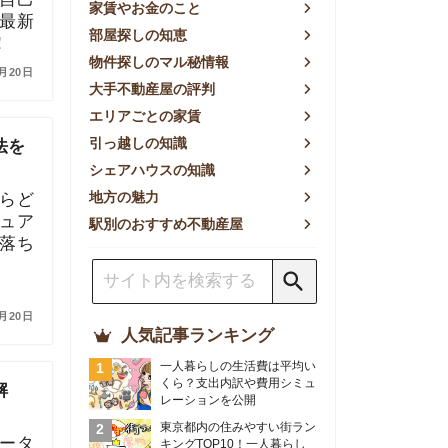
方の魅力
別のおすすめ不動産屋
人気記事ランキング
一人暮らしの生活費は平均い
くら？支出内訳や費用シミュ
レーションを公開
東京都内の住みやすい街ラン
キングTOP10！一人暮らし
におすすめの駅も公開
【2026年最新】
【2026年】賃貸サイトおす
すめランキング！全50社の
物件探しサイトを比較検証
おすすめの良い不動産屋ラン
キングTOP10！プロが賃貸
仲介業者を徹底比較
部屋探しアプリ全27社徹底
比較！物件探しアプリランキ
ングTOP5【ニーズ別】
賃貸の家賃保証会社で審査が