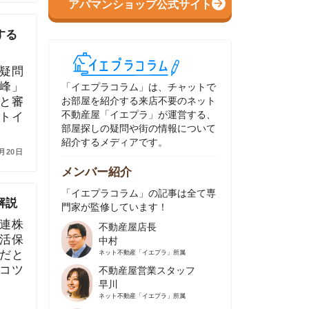
イエプラコラム」は、チャットで
部屋を紹介する来店不要のネット
動産屋「イエプラ」が運営する、
屋探しの疑問や街の情報について
介するメディアです。
ンバー紹介
イエプラコラム」の記事は全て専
家が監修しています！
不動産屋店長
中村
ネット不動産
「イエプラ」所属
不動産屋営業スタッフ
早川
ネット不動産
「イエプラ」所属
不動産屋営業スタッフ
村野
ネット不動産
「イエプラ」所属
不動産屋宅地建物取引士
舟木
ネット不動産
「イエプラ」所属