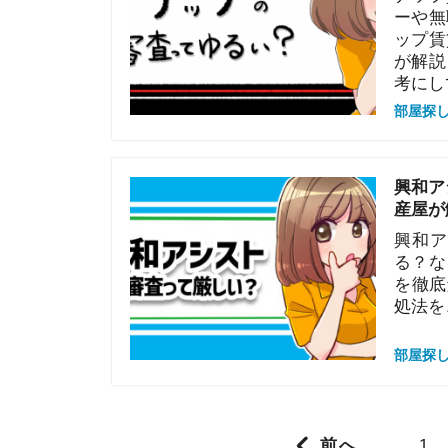
興和アシスト
る？などの疑
を徹底解説し
処法を、現役
部屋探しの知恵
Posts navigation
1
…
イエプラコラ