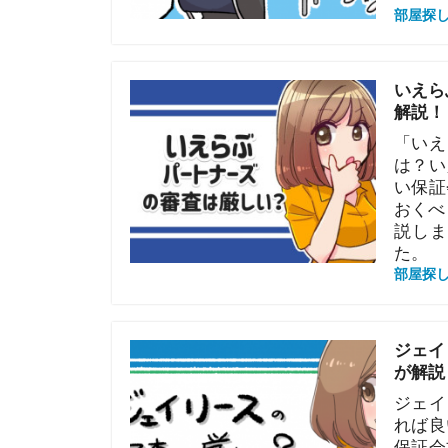
「いえらぶパ
は？いえらぶ
い保証会社で
おくべきです
説します！審
た。
部屋探しの知恵
ジェイリース
が解説！
ジェイリース
れば良い？ジ
保証会社です
破産者やブラ
版のジェイリ
部屋探しの知恵
ニッポンイン
プロが解説