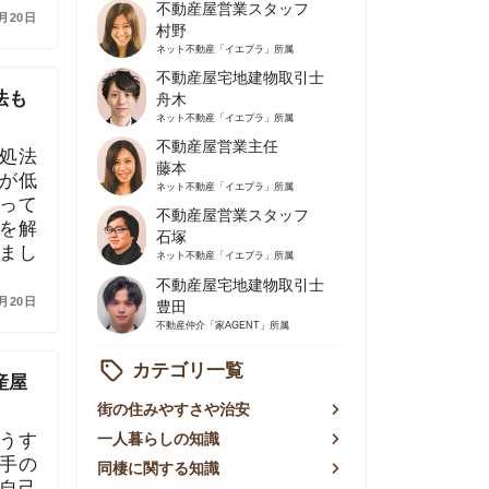
不動産屋営業主任
藤本
ネット不動産
「イエプラ」所属
不動産屋営業スタッフ
石塚
ネット不動産
「イエプラ」所属
不動産屋宅地建物取引士
豊田
不動産仲介
「家AGENT」所属
カテゴリ一覧
の住みやすさや治安
人暮らしの知識
棲に関する知識
賃やお金のこと
屋探しの知恵
件探しのマル秘情報
手不動産屋の評判
リアごとの家賃
っ越しの知識
ェアハウスの知識