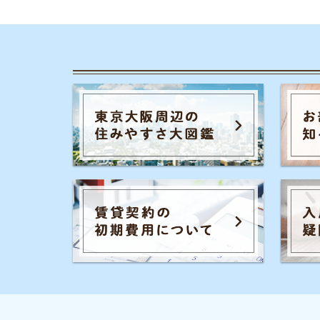
カテゴリ一
お部屋探しの
チャットでお部屋をご紹介する、来店不要の
一人暮らしの
ネット不動産屋「イエプラ」が運営する、部
屋探しの疑問や街の情報について紹介するサ
同棲に関する
イトです。
家賃やお金の
街の住みやす
事前許認可・加入団体
物件探しのマ
宅地建物取引業者免許 :国土交通省(2)第9288号
大手不動産屋
公益社団法人：全国宅地建物取引業協会連合会
公益社団法人：全国宅地建物取引業保証協会
エリアごとの
UR都市機構斡旋制度 加盟
引っ越しの知
シェアハウス
地方の魅力
駅別のおすす