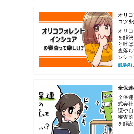
コツを解説！
オリコフォレ
を解決します
と呼ばれるほ
査落ちするこ
ンシュアの審
部屋探しの知恵
全保連の審査
全保連の審査
式会社は、土
護や自己破産
審査落ちする
を解説します
部屋探しの知恵
いえらぶパー
解説！