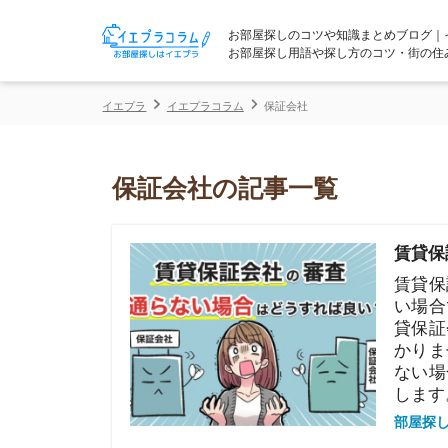
お部屋探しのコツや知識まとめブログ｜イエプラコ
お部屋探し用語や探し方のコツ・街の住みやすさな
イエプラ
イエプラコラム
保証会社
保証会社の記事一覧
賃貸保証会社
賃貸保証会社
い場合でも、
貸保証会社に
かりません。
ない場合の対
します。
部屋探しの知恵
オリコフォレ