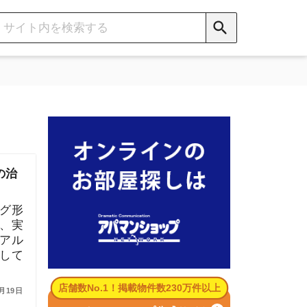
数No.1！掲載物件数230万件以上
パマンショップ公式サイト