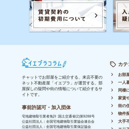
大手不動産屋
公益社団法人：全国宅地建物取引業協会連合会
公益社団法人：全国宅地建物取引業保証協会
エリアごとの
UR都市機構斡旋制度 加盟
引っ越しの知
シェアハウス
地方の魅力
駅別のおすす
トップ
ライター募集
運営会社
イエプラコラムについて
プラ