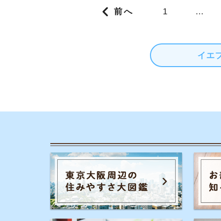
カテゴリ一
お部屋探しの
チャットでお部屋をご紹介する、来店不要の
一人暮らしの
ネット不動産屋「イエプラ」が運営する、部
屋探しの疑問や街の情報について紹介するサ
同棲に関する
イトです。
家賃やお金の
街の住みやす
事前許認可・加入団体
物件探しのマ
宅地建物取引業者免許 :国土交通省(2)第9288号