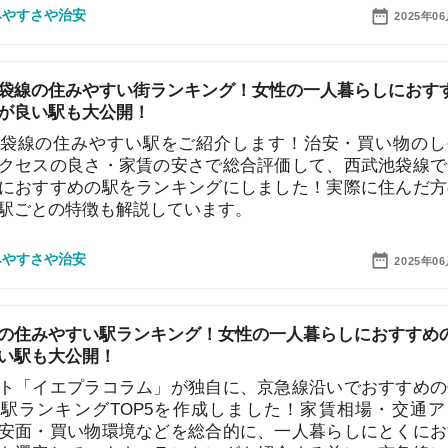
住みやすい駅をご紹介します！治安・買い物のしやす
の良さ・家賃の安さで総合評価して、西武池袋線で一人
すめの駅をランキングにしました！実際に住んだ方の口
の特徴も解説しています。
治安
2025年06月19日
やすい駅ランキング！女性の一人暮らしにおすすめの治
大公開！
街
エプラコラム」が独自に、京急線沿いでおすすめの住み
一
キングTOP5を作成しました！家賃相場・交通アクセ
買い物環境などを総合的に、一人暮らしにとくにおすす
同
しています。ランキングを紹介する前に、京急線に住む
家
します！是非参考にしてください。
部
治安
2025年06月19日
物
大
エ
の住みやすい街ランキング！女性の一人暮らしにおすす
引
い駅も大公開！
シ