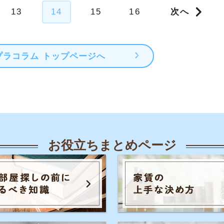
人気のキーワード一覧
覧
知恵
各駅の住みやすさ
治安
お部屋探し
知識
初めての不動産屋
おすすめ不動産屋
知識
こと
入居審査
子育て
大手不動産屋
さや治安
うまくいく同棲
引っ越し準備
一人
ル秘情報