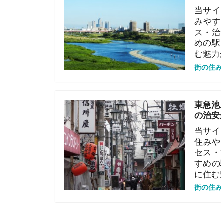
セス・治安面
すめの駅を選
に住む魅力か
街の住みやすさや
Posts navigation
1
…
13
イエプラコラ