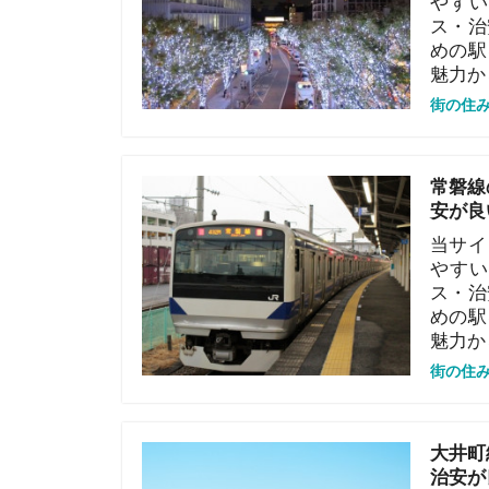
やすい街ラン
ス・治安面・
めの駅を選定
魅力から解説
街の住みやすさや
大井町線の住
治安が良い駅
当サイト「イ
みやすい街ラ
ス・治安面・
めの駅を選定
む魅力から解
街の住みやすさや
東急池上線の
の治安が良い
当サイト「イ
住みやすい街