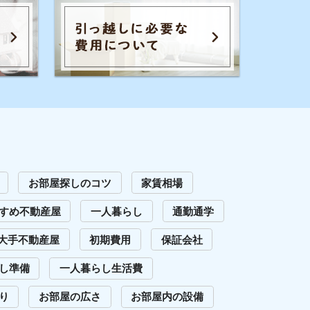
広さ
お部屋内の設備
騒音
退去費用
全てのキーワードを見る
イエプラコラムを運営する株式会社コ
レックホールディングスは、景表法・
特定商取引法に関する認定資格
「KTAA」の団体認証マークを取得して
います。
問い合わせ
Copyright (C) 2023 Iepula Column