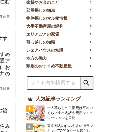
方の魅力
別のおすすめ不動産屋
人気記事ランキング
一人暮らしの生活費は平均い
くら？支出内訳や費用シミュ
レーションを公開
東京都内の住みやすい街ラン
キングTOP10！一人暮らし
におすすめの駅も公開
【2026年最新】
【2026年】賃貸サイトおす
すめランキング！全50社の
物件探しサイトを比較検証
おすすめの良い不動産屋ラン
キングTOP10！プロが賃貸
仲介業者を徹底比較
部屋探しアプリ全27社徹底
比較！物件探しアプリランキ
ングTOP5【ニーズ別】
賃貸の家賃保証会社で審査が