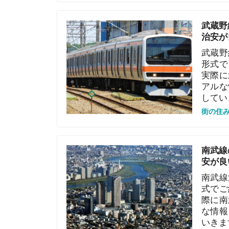
治安が良い駅
武蔵野線沿い
形式でご紹介
実際に武蔵野
アルな情報と
していきます
街の住みやすさや
南武線の住み
安が良い駅も
南武線沿いで
式でご紹介し
際に南武線沿
な情報と、実
いきます。
街の住みやすさや
西武池袋線の
の治安が良い