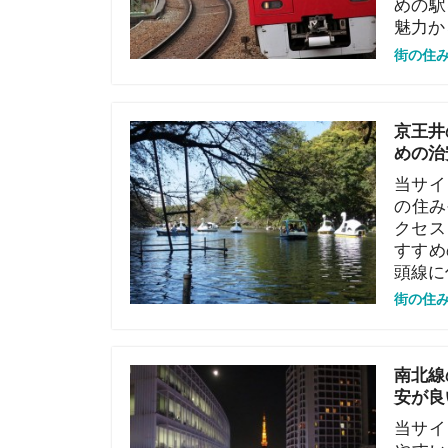
当サイト「イ
の住みやすい
クセス・治安
すすめの駅を
頭線に住む魅
街の住みやすさや
南北線の住み
安が良い駅も
当サイト「イ
やすい街ラン
ス・治安面・
めの駅を選定
魅力から解説
街の住みやすさや
常磐線の住み
安が良い駅も
当サイト「イ