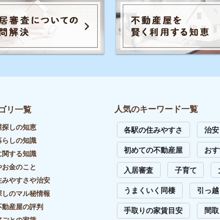
の評判
手取りの家賃目安
間取り
お部屋の
家賃
トラブル
初めて一人暮らし
防音や
識
の知識
イエプラコラムは東証スタンダード上場
め不動産屋
の株式会社コレックホールディングスが
運営しています。
証券コード：6578
イバシーポリシー
リンク・引用について
外部送信先一覧
サイトマップ
お