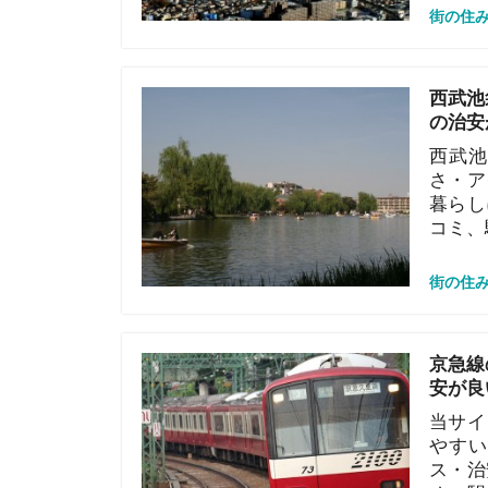
西武池袋線の
さ・アクセス
暮らしにおす
コミ、駅ごと
街の住みやすさや
京急線の住み
安が良い駅も
当サイト「イ
やすい駅ラン
ス・治安面・
めの駅を選定
魅力から解説
街の住みやすさや
京王井の頭線
めの治安が良