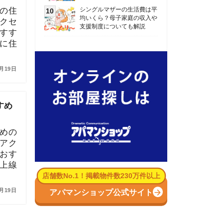
数No.1！掲載物件数230万件以上
パマンショップ公式サイト