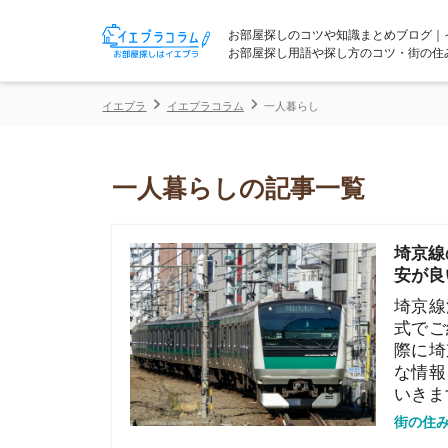
お部屋探しのコツや知識まとめブログ｜イエプラコ
お部屋探し用語や探し方のコツ・街の住みやすさな
イエプラ
イエプラコラム
一人暮らし
一人暮らしの記事一覧
埼京線の住み
安が良い駅も
埼京線沿いで
式でご紹介し
際に埼京線沿
な情報と、実
いきます。
街の住みやすさや
武蔵野線の住