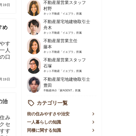
不動産屋営業主任
藤本
ネット不動産
「イエプラ」所属
不動産屋営業スタッフ
石塚
ネット不動産
「イエプラ」所属
不動産屋宅地建物取引士
豊田
不動産仲介
「家AGENT」所属
カテゴリ一覧
の住みやすさや治安
人暮らしの知識
棲に関する知識
賃やお金のこと
屋探しの知恵
件探しのマル秘情報
手不動産屋の評判
リアごとの家賃
っ越しの知識
ェアハウスの知識